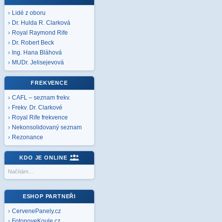
Lidé z oboru
Dr. Hulda R. Clarková
Royal Raymond Rife
Dr. Robert Beck
Ing. Hana Bláhová
MUDr. Jelisejevová
FREKVENCE
CAFL – seznam frekv.
Frekv. Dr. Clarkové
Royal Rife frekvence
Nekonsolidovaný seznam
Rezonance
KDO JE ONLINE
Načítám…
ESHOP PARTNEŘI
CervenePanely.cz
FotonoveKoule.cz