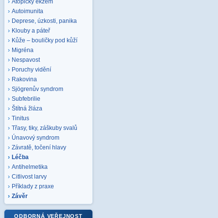
Atopický ekzém
Autoimunita
Deprese, úzkosti, panika
Klouby a páteř
Kůže – bouličky pod kůží
Migréna
Nespavost
Poruchy vidění
Rakovina
Sjögrenův syndrom
Subfebrilie
Štítná žláza
Tinitus
Třasy, tiky, záškuby svalů
Únavový syndrom
Závratě, točení hlavy
Léčba
Antihelmetika
Citlivost larvy
Příklady z praxe
Závěr
ODBORNÁ VEŘEJNOST