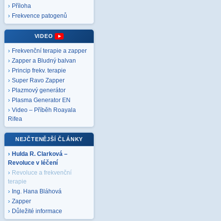
Příloha
Frekvence patogenů
VIDEO
Frekvenční terapie a zapper
Zapper a Bludný balvan
Princip frekv. terapie
Super Ravo Zapper
Plazmový generátor
Plasma Generator EN
Video – Příběh Roayala
Rifea
NEJČTENĚJŠÍ ČLÁNKY
Hulda R. Clarková –
Revoluce v léčení
Revoluce a frekvenční
terapie
Ing. Hana Bláhová
Zapper
Důležité informace