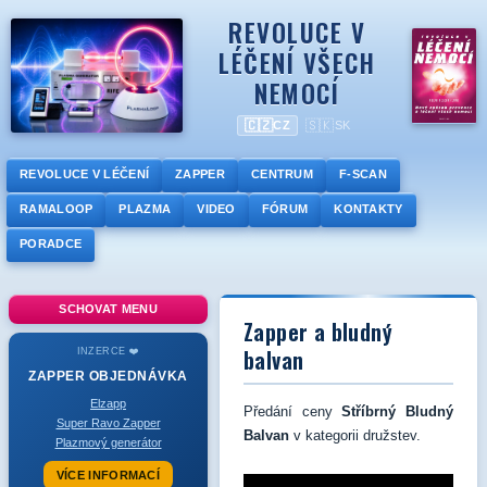
REVOLUCE V
LÉČENÍ VŠECH
NEMOCÍ
🇨🇿
🇸🇰
CZ
SK
REVOLUCE V LÉČENÍ
ZAPPER
CENTRUM
F-SCAN
RAMALOOP
PLAZMA
VIDEO
FÓRUM
KONTAKTY
PORADCE
SCHOVAT MENU
Zapper a bludný
balvan
INZERCE ❤️
ZAPPER
OBJEDNÁVKA
Elzapp
Předání ceny
Stříbrný Bludný
Super Ravo Zapper
Balvan
v kategorii družstev.
Plazmový generátor
VÍCE INFORMACÍ