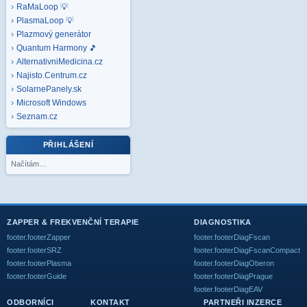
RaMaLoop 💡
PlasmaLoop 💡
Plazmový generátor
Quantum Harmony 🎵
AlternativniMedicina.cz
Najisto.Centrum.cz
SolarnePanely.sk
Microsoft
Windows
Seznam.cz
PŘIHLÁŠENÍ
Načítám…
ZAPPER & FREKVENČNÍ TERAPIE
DIAGNOSTIKA
footer.footerZapper
footer.footerDiagFscan
footer.footerSRZ
footer.footerDiagFscanCompact
footer.footerPlasma
footer.footerDiagOberon
footer.footerGuide
footer.footerDiagPrague
footer.footerDiagEAV
ODBORNÍCI
KONTAKT
PARTNEŘI INZERCE