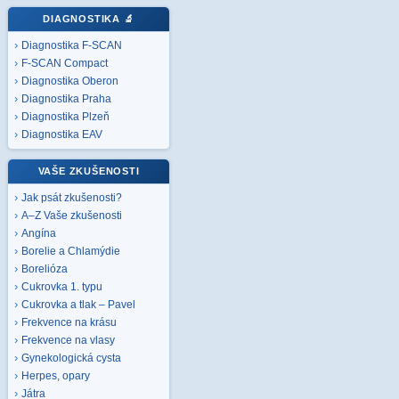
DIAGNOSTIKA
🔬
Diagnostika F-SCAN
F-SCAN Compact
Diagnostika Oberon
Diagnostika Praha
Diagnostika Plzeň
Diagnostika EAV
VAŠE ZKUŠENOSTI
Jak psát zkušenosti?
A–Z Vaše zkušenosti
Angína
Borelie a Chlamýdie
Borelióza
Cukrovka 1. typu
Cukrovka a tlak – Pavel
Frekvence na krásu
Frekvence na vlasy
Gynekologická cysta
Herpes, opary
Játra