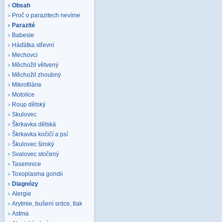
Obsah
Proč o parazitech nevíme
Parazité
Babesie
Háďátka střevní
Mechovci
Měchožil větvený
Měchožil zhoubný
Mikrofilárie
Motolice
Roup dětský
Skulovec
Škrkavka dětská
Škrkavka kočičí a psí
Škulovec široký
Svalovec stočený
Tasemnice
Toxoplasma gondii
Diagnózy
Alergie
Arytmie, bušení srdce, tlak
Astma