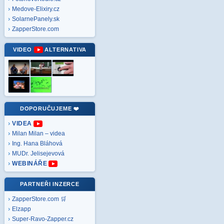
Medove-Elixiry.cz
SolarnePanely.sk
ZapperStore.com
VIDEO
ALTERNATIVA
DOPORUČUJEME ❤️
VIDEA
Milan Milan – videa
Ing. Hana Bláhová
MUDr. Jelisejevová
WEBINÁŘE
PARTNEŘI INZERCE
ZapperStore.com 🛒
Elzapp
Super-Ravo-Zapper.cz