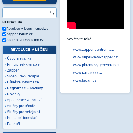
🔍
HLEDAT NA:
Revoluce-v-leceni-nemoci.cz
Zapper-forum.cz
Navštivte také:
AlternativniMedicina.cz
www.zapper-centrum.cz
REVOLUCE V LÉČENÍ
www.super-ravo-zapper.cz
Úvodní stránka
www.plazmovygenerator.cz
Princip frekv. terapie
Zapper
www.ramaloop.cz
Video Frekv. terapie
www.fscan.cz
Důležité informace
Registrace – novinky
Novinky
Spolupráce za zdraví
Služby pro lékaře
Služby pro veřejnost
Kontaktní formulář
Partneři