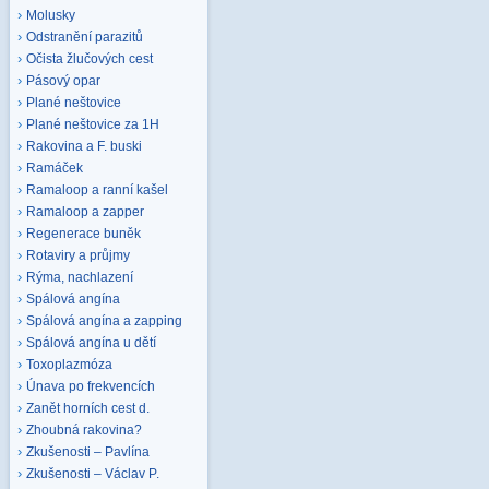
Molusky
Odstranění parazitů
Očista žlučových cest
Pásový opar
Plané neštovice
Plané neštovice za 1H
Rakovina a F. buski
Ramáček
Ramaloop a ranní kašel
Ramaloop a zapper
Regenerace buněk
Rotaviry a průjmy
Rýma, nachlazení
Spálová angína
Spálová angína a zapping
Spálová angína u dětí
Toxoplazmóza
Únava po frekvencích
Zanět horních cest d.
Zhoubná rakovina?
Zkušenosti – Pavlína
Zkušenosti – Václav P.