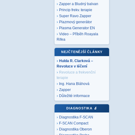
Zapper a Bludný balvan
Princip frekv. terapie
Super Ravo Zapper
Plazmový generátor
Plasma Generator EN
Video – Příběh Roayala
Rifea
NEJČTENĚJŠÍ ČLÁNKY
Hulda R. Clarková –
Revoluce v léčení
Revoluce a frekvenční
terapie
Ing. Hana Bláhová
Zapper
Důležité informace
DIAGNOSTIKA
🔬
Diagnostika F-SCAN
F-SCAN Compact
Diagnostika Oberon