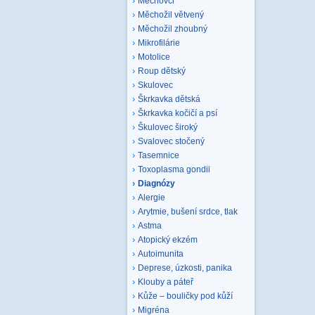
Mechovci
Měchožil větvený
Měchožil zhoubný
Mikrofilárie
Motolice
Roup dětský
Skulovec
Škrkavka dětská
Škrkavka kočičí a psí
Škulovec široký
Svalovec stočený
Tasemnice
Toxoplasma gondii
Diagnózy
Alergie
Arytmie, bušení srdce, tlak
Astma
Atopický ekzém
Autoimunita
Deprese, úzkosti, panika
Klouby a páteř
Kůže – bouličky pod kůží
Migréna