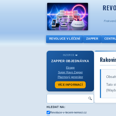
REVO
Frekvenč
REVOLUCE V LÉČENÍ
ZAPPER
CENTR
INZERCE ❤️
Rakovin
ZAPPER
OBJEDNÁVKA
Elzapp
Super Ravo Zapper
Obsah 
Plazmový generátor
Tato s
VÍCE INFORMACÍ
(Wayb
🔍
HLEDAT NA:
Revoluce-v-leceni-nemoci.cz