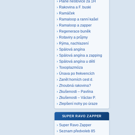
Plané neštovice za 1H
Rakovina a F. buski
Ramáček
Ramaloop a ranní kašel
Ramaloop a zapper
Regenerace buněk
Rotaviry a průjmy
Rýma, nachlazení
Spálová angína
Spálová angína a zapping
Spálová angína u dětí
Toxoplazmóza
Únava po frekvencích
Zanět horních cest d.
Zhoubná rakovina?
Zkušenosti – Pavlína
Zkušenosti – Václav P.
Zlepšení nohy po úraze
SUPER RAVO ZAPPER
Super Ravo Zapper
Seznam předvoleb 85