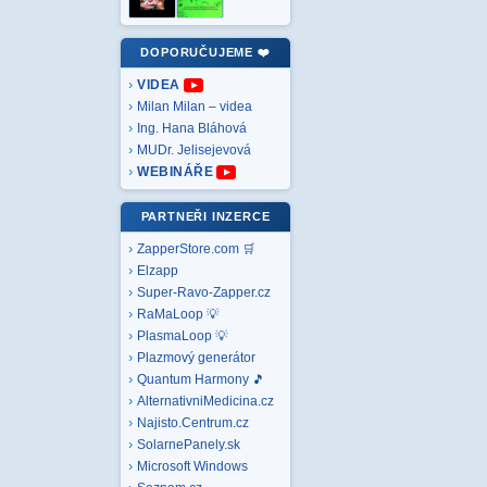
DOPORUČUJEME ❤️
VIDEA
Milan Milan – videa
Ing. Hana Bláhová
MUDr. Jelisejevová
WEBINÁŘE
PARTNEŘI INZERCE
ZapperStore.com 🛒
Elzapp
Super-Ravo-Zapper.cz
RaMaLoop 💡
PlasmaLoop 💡
Plazmový generátor
Quantum Harmony 🎵
AlternativniMedicina.cz
Najisto.Centrum.cz
SolarnePanely.sk
Microsoft
Windows