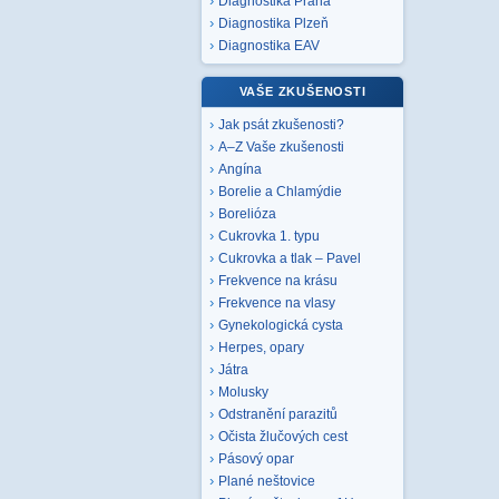
Diagnostika Praha
Diagnostika Plzeň
Diagnostika EAV
VAŠE ZKUŠENOSTI
Jak psát zkušenosti?
A–Z Vaše zkušenosti
Angína
Borelie a Chlamýdie
Borelióza
Cukrovka 1. typu
Cukrovka a tlak – Pavel
Frekvence na krásu
Frekvence na vlasy
Gynekologická cysta
Herpes, opary
Játra
Molusky
Odstranění parazitů
Očista žlučových cest
Pásový opar
Plané neštovice