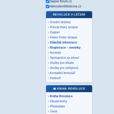
Zapper-forum.cz
AlternativniMedicina.cz
REVOLUCE V LÉČENÍ
Úvodní stránka
Princip frekv. terapie
Zapper
Video Frekv. terapie
Důležité informace
Registrace – novinky
Novinky
Spolupráce za zdraví
Služby pro lékaře
Služby pro veřejnost
Kontaktní formulář
Partneři
📖 KNIHA REVOLUCE
Kniha Revoluce
Obsah knihy
Předsádka
Úvod