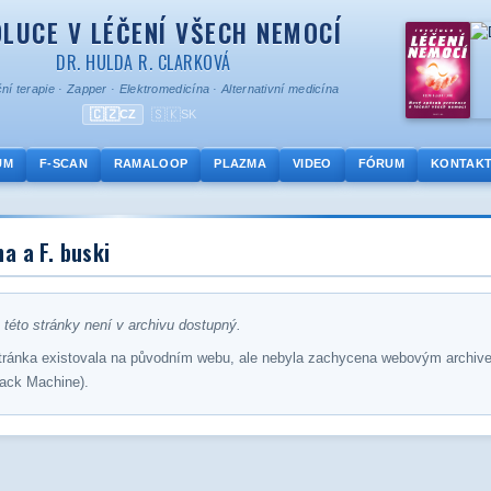
LUCE V LÉČENÍ VŠECH NEMOCÍ
DR. HULDA R. CLARKOVÁ
ní terapie
·
Zapper
·
Elektromedicína
·
Alternativní medicína
🇨🇿
🇸🇰
CZ
SK
UM
F-SCAN
RAMALOOP
PLAZMA
VIDEO
FÓRUM
KONTAK
a a F. buski
této stránky není v archivu dostupný.
tránka existovala na původním webu, ale nebyla zachycena webovým archiv
ack Machine).