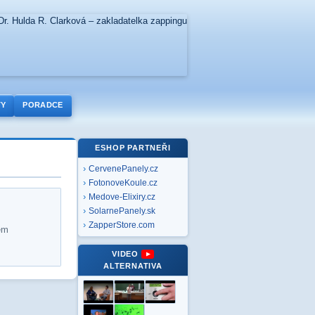
TY
PORADCE
ESHOP PARTNEŘI
CervenePanely.cz
FotonoveKoule.cz
Medove-Elixiry.cz
SolarnePanely.sk
ZapperStore.com
em
VIDEO
ALTERNATIVA