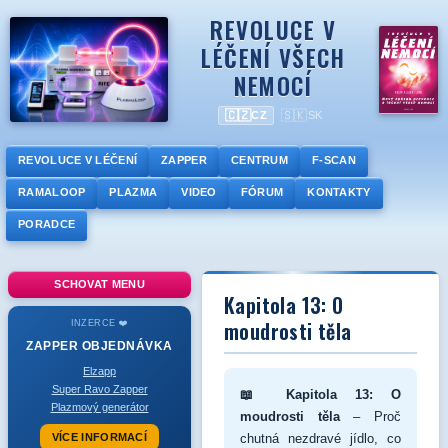
REVOLUCE V
LÉČENÍ VŠECH
NEMOCÍ
🇨🇿
🇸🇰
CZ
SK
REVOLUCE V LÉČENÍ
ZAPPER
CENTRUM
F-SCAN
RAMALOOP
PLAZMA
VIDEO
FÓRUM
KONTAKTY
PORADCE
SCHOVAT MENU
Kapitola 13: O
moudrosti těla
INZERCE ❤️
ZAPPER
OBJEDNÁVKA
Elzapp
Super Ravo Zapper
📖 Kapitola 13: O
Plazmový generátor
moudrosti těla
– Proč
VÍCE INFORMACÍ
chutná nezdravé jídlo, co