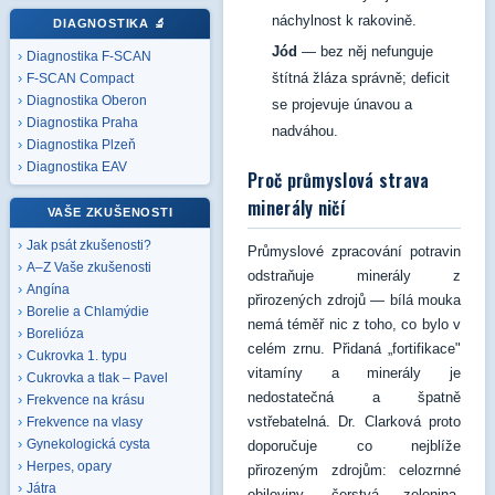
náchylnost k rakovině.
DIAGNOSTIKA
🔬
Jód
— bez něj nefunguje
Diagnostika F-SCAN
štítná žláza správně; deficit
F-SCAN Compact
Diagnostika Oberon
se projevuje únavou a
Diagnostika Praha
nadváhou.
Diagnostika Plzeň
Diagnostika EAV
Proč průmyslová strava
minerály ničí
VAŠE ZKUŠENOSTI
Jak psát zkušenosti?
Průmyslové zpracování potravin
A–Z Vaše zkušenosti
odstraňuje minerály z
Angína
přirozených zdrojů — bílá mouka
Borelie a Chlamýdie
nemá téměř nic z toho, co bylo v
Borelióza
celém zrnu. Přidaná „fortifikace"
Cukrovka 1. typu
vitamíny a minerály je
Cukrovka a tlak – Pavel
nedostatečná a špatně
Frekvence na krásu
vstřebatelná. Dr. Clarková proto
Frekvence na vlasy
Gynekologická cysta
doporučuje co nejblíže
Herpes, opary
přirozeným zdrojům: celozrnné
Játra
obiloviny, čerstvá zelenina,