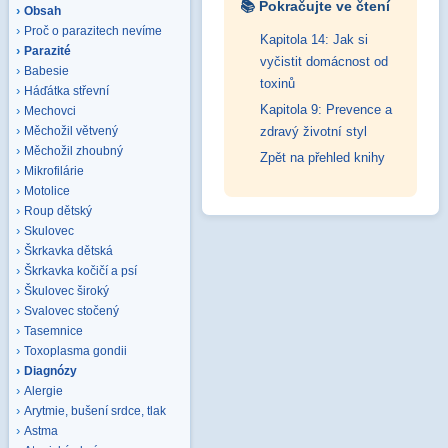
📚 Pokračujte ve čtení
Obsah
Proč o parazitech nevíme
Kapitola 14: Jak si
Parazité
vyčistit domácnost od
Babesie
toxinů
Háďátka střevní
Kapitola 9: Prevence a
Mechovci
zdravý životní styl
Měchožil větvený
Měchožil zhoubný
Zpět na přehled knihy
Mikrofilárie
Motolice
Roup dětský
Skulovec
Škrkavka dětská
Škrkavka kočičí a psí
Škulovec široký
Svalovec stočený
Tasemnice
Toxoplasma gondii
Diagnózy
Alergie
Arytmie, bušení srdce, tlak
Astma