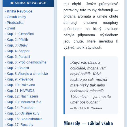
📖 KNIHA REVOLUCE
mu chybí. Jenže průmyslové
potraviny tyto touhy deformují —
Kniha Revoluce
přidaná aromata a umělé chutě
Obsah knihy
stimulují chuťové receptory
Předsádka
Úvod
způsobem, na který evoluce
Kap. 1: Čtenářům
nebyla připravena. Výsledkem
Kap. 2: Příslib
jsou chutě, které nevedou k
Kap. 3: Objev
výživě, ale k závislosti.
Kap. 4: Zapper
Kap. 5: Paraziti
„Když vás táhne k
Kap. 6: Proč onemocníme
čokoládě, možná vám
Kap. 7: Bolesti
chybí hořčík. Když
Kap. 8: Alergie a chronické
toužíte po soli, možná
Kap. 9: Prevence
máte nízký tlak nebo
Kap. 10: Rakovina
nedostatek minerálů.
Kap. 11: HIV/AIDS
Tělo mluví — jen musíte
Kap. 12: Nachlazení
umět poslouchat."
Kap. 13: Moudrost těla
Kap. 14: Prostředí
— Dr. Hulda R. Clarková
Kap. 15: Očistné kúry
Kap. 16: Bioelektronika
Minerály — základ všeho
Kap. 17: Recepty