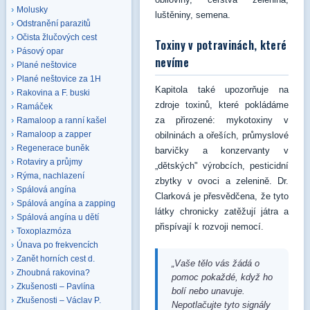
Molusky
luštěniny, semena.
Odstranění parazitů
Očista žlučových cest
Toxiny v potravinách, které
Pásový opar
nevíme
Plané neštovice
Plané neštovice za 1H
Kapitola také upozorňuje na
Rakovina a F. buski
zdroje toxinů, které pokládáme
Ramáček
za přirozené: mykotoxiny v
Ramaloop a ranní kašel
Ramaloop a zapper
obilninách a ořeších, průmyslové
Regenerace buněk
barvičky a konzervanty v
Rotaviry a průjmy
„dětských" výrobcích, pesticidní
Rýma, nachlazení
zbytky v ovoci a zelenině. Dr.
Spálová angína
Clarková je přesvědčena, že tyto
Spálová angína a zapping
látky chronicky zatěžují játra a
Spálová angína u dětí
přispívají k rozvoji nemocí.
Toxoplazmóza
Únava po frekvencích
Zanět horních cest d.
„Vaše tělo vás žádá o
Zhoubná rakovina?
pomoc pokaždé, když ho
Zkušenosti – Pavlína
bolí nebo unavuje.
Zkušenosti – Václav P.
Nepotlačujte tyto signály