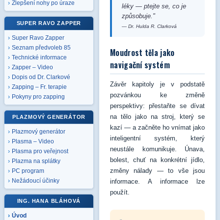
Zlepšení nohy po úraze
léky — ptejte se, co je
způsobuje."
SUPER RAVO ZAPPER
— Dr. Hulda R. Clarková
Super Ravo Zapper
Seznam předvoleb 85
Moudrost těla jako
Technické informace
navigační systém
Zapper – Video
Dopis od Dr. Clarkové
Závěr kapitoly je v podstatě
Zapping – Fr. terapie
pozvánkou ke změně
Pokyny pro zapping
perspektivy: přestaňte se dívat
na tělo jako na stroj, který se
PLAZMOVÝ GENERÁTOR
kazí — a začněte ho vnímat jako
Plazmový generátor
inteligentní systém, který
Plasma – Video
neustále komunikuje. Únava,
Plasma pro veřejnost
bolest, chuť na konkrétní jídlo,
Plazma na splátky
změny nálady — to vše jsou
PC program
Nežádoucí účinky
informace. A informace lze
použít.
ING. HANA BLÁHOVÁ
Úvod