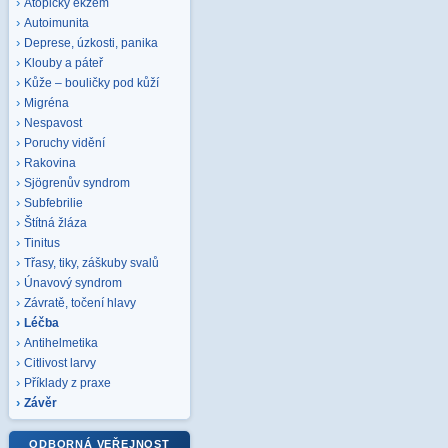
Atopický ekzém
Autoimunita
Deprese, úzkosti, panika
Klouby a páteř
Kůže – bouličky pod kůží
Migréna
Nespavost
Poruchy vidění
Rakovina
Sjögrenův syndrom
Subfebrilie
Štítná žláza
Tinitus
Třasy, tiky, záškuby svalů
Únavový syndrom
Závratě, točení hlavy
Léčba
Antihelmetika
Citlivost larvy
Příklady z praxe
Závěr
ODBORNÁ VEŘEJNOST