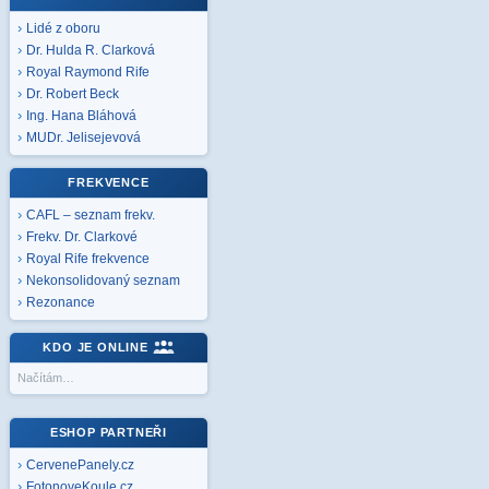
Lidé z oboru
Dr. Hulda R. Clarková
Royal Raymond Rife
Dr. Robert Beck
Ing. Hana Bláhová
MUDr. Jelisejevová
FREKVENCE
CAFL – seznam frekv.
Frekv. Dr. Clarkové
Royal Rife frekvence
Nekonsolidovaný seznam
Rezonance
KDO JE ONLINE
Načítám…
ESHOP PARTNEŘI
CervenePanely.cz
FotonoveKoule.cz