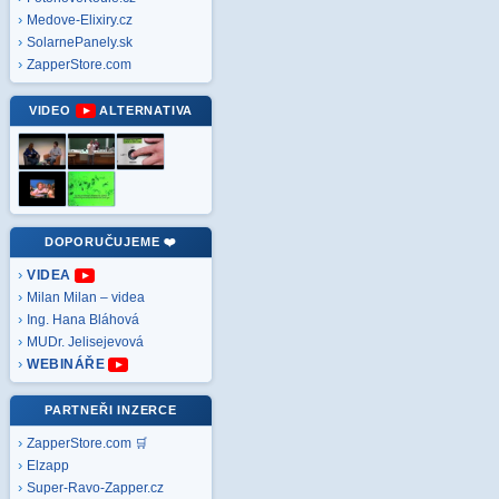
Medove-Elixiry.cz
SolarnePanely.sk
ZapperStore.com
VIDEO
ALTERNATIVA
DOPORUČUJEME ❤️
VIDEA
Milan Milan – videa
Ing. Hana Bláhová
MUDr. Jelisejevová
WEBINÁŘE
PARTNEŘI INZERCE
ZapperStore.com 🛒
Elzapp
Super-Ravo-Zapper.cz