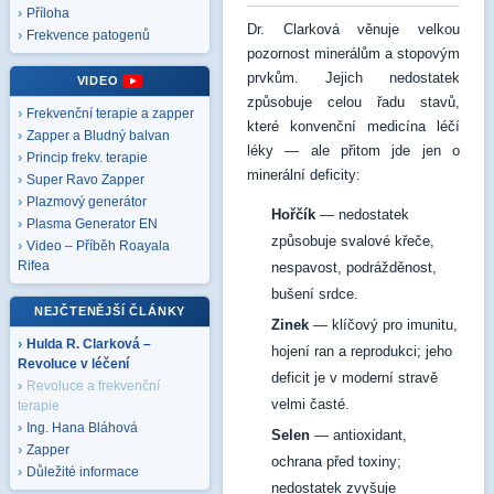
Příloha
Dr. Clarková věnuje velkou
Frekvence patogenů
pozornost minerálům a stopovým
prvkům. Jejich nedostatek
VIDEO
způsobuje celou řadu stavů,
Frekvenční terapie a zapper
které konvenční medicína léčí
Zapper a Bludný balvan
léky — ale přitom jde jen o
Princip frekv. terapie
minerální deficity:
Super Ravo Zapper
Plazmový generátor
Hořčík
— nedostatek
Plasma Generator EN
způsobuje svalové křeče,
Video – Příběh Roayala
Rifea
nespavost, podrážděnost,
bušení srdce.
NEJČTENĚJŠÍ ČLÁNKY
Zinek
— klíčový pro imunitu,
Hulda R. Clarková –
hojení ran a reprodukci; jeho
Revoluce v léčení
deficit je v moderní stravě
Revoluce a frekvenční
velmi časté.
terapie
Ing. Hana Bláhová
Selen
— antioxidant,
Zapper
ochrana před toxiny;
Důležité informace
nedostatek zvyšuje