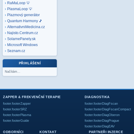
RaMaLoop 💡
PlasmaLoop 💡
Plazmový generátor
Quantum Harmony 🎵
AlternativniMedicina.cz
Najisto.Centrum.cz
SolarnePanely.sk
Microsoft
Windows
Seznam.cz
PŘIHLÁŠENÍ
Načítám…
ZAPPER & FREKVENČNÍ TERAPIE
DIAGNOSTIKA
footer.footerZapper
footer.footerDiagFscan
footer.footerSRZ
footer.footerDiagFscanCompact
footer.footerPlasma
footer.footerDiagOberon
footer.footerGuide
footer.footerDiagPrague
footer.footerDiagEAV
ODBORNÍCI
KONTAKT
PARTNEŘI INZERCE