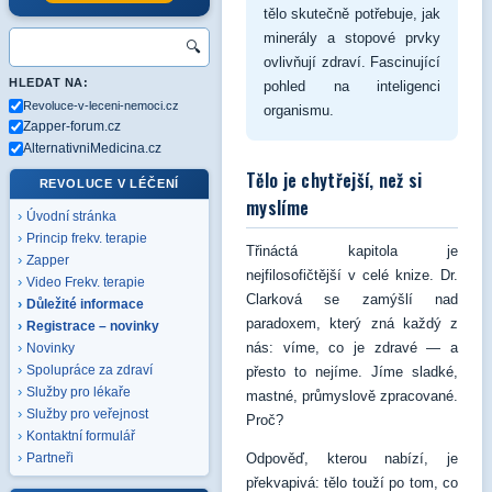
tělo skutečně potřebuje, jak
minerály a stopové prvky
🔍
ovlivňují zdraví. Fascinující
HLEDAT NA:
pohled na inteligenci
Revoluce-v-leceni-nemoci.cz
organismu.
Zapper-forum.cz
AlternativniMedicina.cz
Tělo je chytřejší, než si
REVOLUCE V LÉČENÍ
myslíme
Úvodní stránka
Princip frekv. terapie
Třináctá kapitola je
Zapper
nejfilosofičtější v celé knize. Dr.
Video Frekv. terapie
Clarková se zamýšlí nad
Důležité informace
paradoxem, který zná každý z
Registrace – novinky
nás: víme, co je zdravé — a
Novinky
Spolupráce za zdraví
přesto to nejíme. Jíme sladké,
Služby pro lékaře
mastné, průmyslově zpracované.
Služby pro veřejnost
Proč?
Kontaktní formulář
Odpověď, kterou nabízí, je
Partneři
překvapivá: tělo touží po tom, co