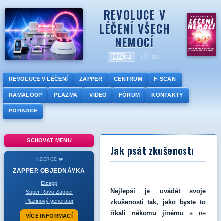
REVOLUCE V
LÉČENÍ VŠECH
NEMOCÍ
🇨🇿
🇸🇰
CZ
SK
REVOLUCE V LÉČENÍ
ZAPPER
CENTRUM
F-SCAN
RAMALOOP
PLAZMA
VIDEO
FÓRUM
KONTAKTY
PORADCE
SCHOVAT MENU
Jak psát zkušenosti
INZERCE ❤️
ZAPPER
OBJEDNÁVKA
Elzapp
Nejlepší je uvádět svoje
Super Ravo Zapper
Plazmový generátor
zkušenosti tak, jako byste to
říkali někomu jinému
a ne
VÍCE INFORMACÍ