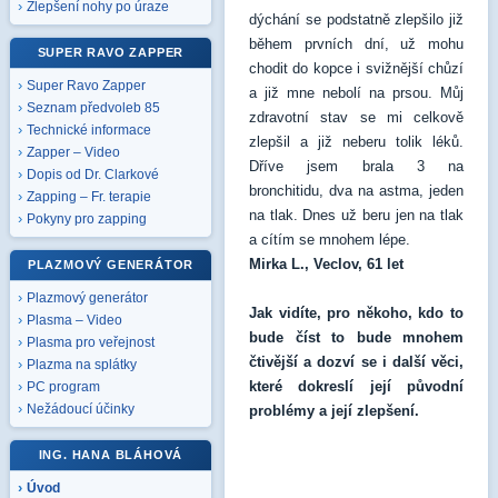
Zlepšení nohy po úraze
dýchání se podstatně zlepšilo již
během prvních dní, už mohu
SUPER RAVO ZAPPER
chodit do kopce i svižnější chůzí
Super Ravo Zapper
a již mne nebolí na prsou. Můj
Seznam předvoleb 85
zdravotní stav se mi celkově
Technické informace
zlepšil a již neberu tolik léků.
Zapper – Video
Dříve jsem brala 3 na
Dopis od Dr. Clarkové
bronchitidu, dva na astma, jeden
Zapping – Fr. terapie
na tlak. Dnes už beru jen na tlak
Pokyny pro zapping
a cítím se mnohem lépe.
Mirka L., Veclov, 61 let
PLAZMOVÝ GENERÁTOR
Plazmový generátor
Jak vidíte, pro někoho, kdo to
Plasma – Video
bude číst to bude mnohem
Plasma pro veřejnost
čtivější a dozví se i další věci,
Plazma na splátky
které dokreslí její původní
PC program
Nežádoucí účinky
problémy a její zlepšení.
ING. HANA BLÁHOVÁ
Úvod