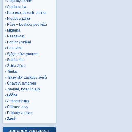
Atopický ekzém
Autoimunita
Deprese, úzkosti, panika
Klouby a páteř
Kůže – bouličky pod kůží
Migréna
Nespavost
Poruchy vidění
Rakovina
Sjögrenův syndrom
Subfebrilie
Štítná žláza
Tinitus
Třasy, tiky, záškuby svalů
Únavový syndrom
Závratě, točení hlavy
Léčba
Antihelmetika
Citlivost larvy
Příklady z praxe
Závěr
ODBORNÁ VEŘEJNOST