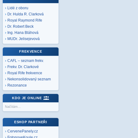
Lidé z oboru
Dr. Hulda R. Clarková
Royal Raymond Rife
Dr. Robert Beck
Ing. Hana Bláhová
MUDr. Jelisejevová
FREKVENCE
CAFL – seznam frekv.
Frekv. Dr. Clarkové
Royal Rife frekvence
Nekonsolidovaný seznam
Rezonance
KDO JE ONLINE
Načítám…
ESHOP PARTNEŘI
CervenePanely.cz
FotonoveKoule.cz