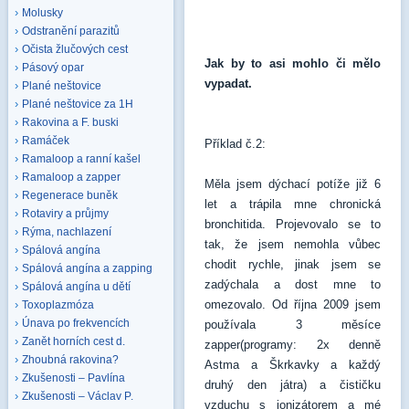
Molusky
Odstranění parazitů
Očista žlučových cest
Jak by to asi mohlo či mělo
Pásový opar
vypadat.
Plané neštovice
Plané neštovice za 1H
Rakovina a F. buski
Ramáček
Příklad č.2:
Ramaloop a ranní kašel
Ramaloop a zapper
Měla jsem dýchací potíže již 6
Regenerace buněk
let a trápila mne chronická
Rotaviry a průjmy
bronchitida. Projevovalo se to
Rýma, nachlazení
tak, že jsem nemohla vůbec
Spálová angína
chodit rychle, jinak jsem se
Spálová angína a zapping
zadýchala a dost mne to
Spálová angína u dětí
omezovalo. Od října 2009 jsem
Toxoplazmóza
Únava po frekvencích
používala 3 měsíce
Zanět horních cest d.
zapper(programy: 2x denně
Zhoubná rakovina?
Astma a Škrkavky a každý
Zkušenosti – Pavlína
druhý den játra) a čističku
Zkušenosti – Václav P.
vzduchu s ionizátorem a mé