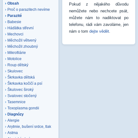
Obsah
Pokud z nějakého důvodu
Proč o parazitech nevíme
nemůžete nebo nechcete psát,
Parazité
můžete nám to nadiktovat po
Babesie
telefonu, rádi vám zavoláme, jen
Háďátka střevní
nám o tom
dejte vědět
.
Mechovci
Měchožil větvený
Měchožil zhoubný
Mikrofilárie
Motolice
Roup dětský
Skulovec
Škrkavka dětská
Škrkavka kočičí a psí
Škulovec široký
Svalovec stočený
Tasemnice
Toxoplasma gondii
Diagnózy
Alergie
Arytmie, bušení srdce, tlak
Astma