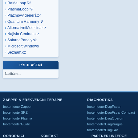
RaMaLoop 💡
PlasmaLoop 💡
Plazmový generátor
Quantum Harmony 🎵
AlternativniMedicina.cz
Najisto.Centrum.cz
SolarnePanely.sk
Microsoft
Windows
Seznam.cz
PŘIHLÁŠENÍ
Načítám…
ZAPPER & FREKVENČNÍ TERAPIE
DIAGNOSTIKA
footer.footerZapper
footer.footerDiagFscan
footer.footerSRZ
footer.footerDiagFscanCompact
footer.footerPlasma
footer.footerDiagOberon
footer.footerGuide
footer.footerDiagPrague
footer.footerDiagEAV
ODBORNÍCI
KONTAKT
PARTNEŘI INZERCE