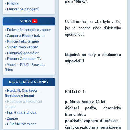
paní "Mirky".
Příloha
Frekvence patogenů
VIDEO
Uvádíme ho jen, aby bylo vidět,
jak je snadné něco důležitého
Frekvenční terapie a zapper
opomenout.
Zapper a Bludný balvan
Princip frekv. terapie
Super Ravo Zapper
Plazmový generátor
Nejedná se tedy o skutečnou
Plasma Generator EN
výpověď!!!
Video – Příběh Roayala
Rifea
NEJČTENĚJŠÍ ČLÁNKY
Hulda R. Clarková –
Příklad č. 1:
Revoluce v léčení
p. Mirka, Veclov, 61 let
Revoluce a frekvenční
terapie
dýchací potíže, chronická
Ing. Hana Bláhová
bronchitida
Zapper
používání zapperu tři měsíce +
Důležité informace
čistička vzduchu s ionizátorem