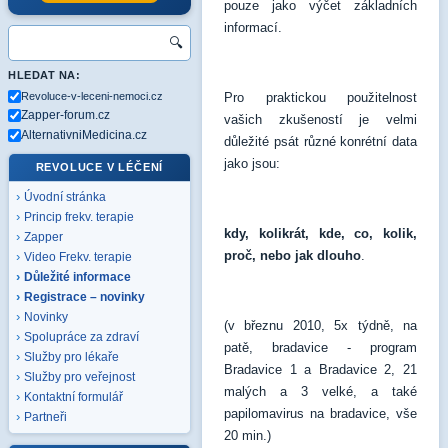
pouze jako výčet základních
informací.
🔍
HLEDAT NA:
Revoluce-v-leceni-nemoci.cz
Pro praktickou použitelnost
Zapper-forum.cz
vašich zkušeností je velmi
AlternativniMedicina.cz
důležité psát různé konrétní data
jako jsou:
REVOLUCE V LÉČENÍ
Úvodní stránka
Princip frekv. terapie
kdy, kolikrát, kde, co, kolik,
Zapper
proč, nebo jak dlouho
.
Video Frekv. terapie
Důležité informace
Registrace – novinky
Novinky
(v březnu 2010, 5x týdně, na
Spolupráce za zdraví
patě, bradavice - program
Služby pro lékaře
Bradavice 1 a Bradavice 2, 21
Služby pro veřejnost
malých a 3 velké, a také
Kontaktní formulář
papilomavirus na bradavice, vše
Partneři
20 min.)