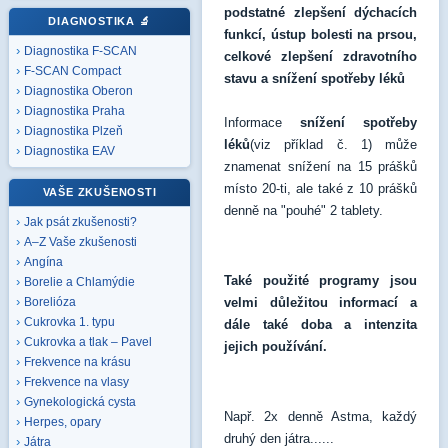
podstatné zlepšení dýchacích
DIAGNOSTIKA
🔬
funkcí, ústup bolesti na prsou,
Diagnostika F-SCAN
celkové zlepšení zdravotního
F-SCAN Compact
stavu a snížení spotřeby léků
Diagnostika Oberon
Diagnostika Praha
Informace
snížení spotřeby
Diagnostika Plzeň
léků
(viz příklad č. 1) může
Diagnostika EAV
znamenat snížení na 15 prášků
místo 20-ti, ale také z 10 prášků
VAŠE ZKUŠENOSTI
denně na "pouhé" 2 tablety.
Jak psát zkušenosti?
A–Z Vaše zkušenosti
Angína
Také použité programy jsou
Borelie a Chlamýdie
velmi důležitou informací a
Borelióza
Cukrovka 1. typu
dále také doba a intenzita
Cukrovka a tlak – Pavel
jejich používání.
Frekvence na krásu
Frekvence na vlasy
Gynekologická cysta
Např. 2x denně Astma, každý
Herpes, opary
druhý den játra......
Játra