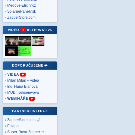
Medove-Elixiry.cz
SolarnePanely.sk
ZapperStore.com
VIDEO
ALTERNATIVA
DOPORUČUJEME ❤️
VIDEA
Milan Milan – videa
Ing. Hana Bláhová
MUDr. Jelisejevová
WEBINÁŘE
PARTNEŘI INZERCE
ZapperStore.com 🛒
Elzapp
Super-Ravo-Zapper.cz