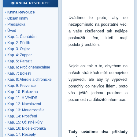
📖 KNIHA REVOLUCE
Kniha Revoluce
Uvádíme to proto, aby se
Obsah knihy
nezapomínalo na podstatné věci
Předsádka
Úvod
a vaše zkušenosti tak nejlépe
Kap. 1: Čtenářům
posloužili těm, kteří mají
Kap. 2: Příslib
podobný problém.
Kap. 3: Objev
Kap. 4: Zapper
Kap. 5: Paraziti
Nejde ani tak o to, abychom na
Kap. 6: Proč onemocníme
našich stránkách měli co nejvíce
Kap. 7: Bolesti
výpovědí, ale aby ty výpovědi
Kap. 8: Alergie a chronické
Kap. 9: Prevence
pomohly co nejvíce lidem, proto
Kap. 10: Rakovina
vás ještě jednou prosíme o
Kap. 11: HIV/AIDS
pozornost na důležité informace.
Kap. 12: Nachlazení
Kap. 13: Moudrost těla
Kap. 14: Prostředí
Kap. 15: Očistné kúry
Kap. 16: Bioelektronika
Tady uvádíme dva příklady
Kap. 17: Recepty