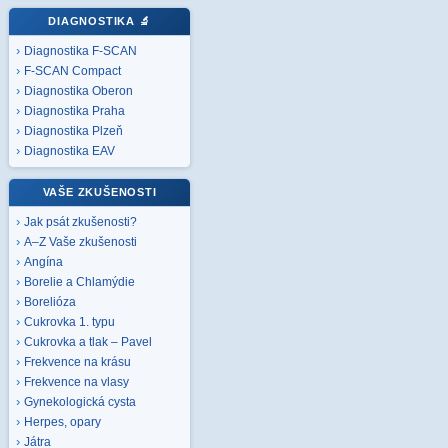
DIAGNOSTIKA
🔬
Diagnostika F-SCAN
F-SCAN Compact
Diagnostika Oberon
Diagnostika Praha
Diagnostika Plzeň
Diagnostika EAV
VAŠE ZKUŠENOSTI
Jak psát zkušenosti?
A–Z Vaše zkušenosti
Angína
Borelie a Chlamýdie
Borelióza
Cukrovka 1. typu
Cukrovka a tlak – Pavel
Frekvence na krásu
Frekvence na vlasy
Gynekologická cysta
Herpes, opary
Játra