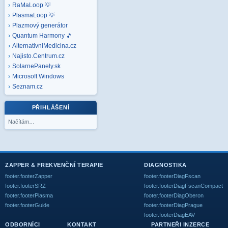
RaMaLoop 💡
PlasmaLoop 💡
Plazmový generátor
Quantum Harmony 🎵
AlternativniMedicina.cz
Najisto.Centrum.cz
SolarnePanely.sk
Microsoft
Windows
Seznam.cz
PŘIHLÁŠENÍ
Načítám…
ZAPPER & FREKVENČNÍ TERAPIE
DIAGNOSTIKA
footer.footerZapper
footer.footerDiagFscan
footer.footerSRZ
footer.footerDiagFscanCompact
footer.footerPlasma
footer.footerDiagOberon
footer.footerGuide
footer.footerDiagPrague
footer.footerDiagEAV
ODBORNÍCI
KONTAKT
PARTNEŘI INZERCE