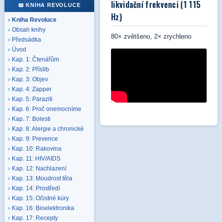
likvidační frekvenci (1 115
📖 KNIHA REVOLUCE
Hz)
Kniha Revoluce
Obsah knihy
80× zvětšeno, 2× zrychleno
Předsádka
Úvod
Kap. 1: Čtenářům
Kap. 2: Příslib
Kap. 3: Objev
Kap. 4: Zapper
Kap. 5: Paraziti
Kap. 6: Proč onemocníme
Kap. 7: Bolesti
Kap. 8: Alergie a chronické
Kap. 9: Prevence
Kap. 10: Rakovina
Kap. 11: HIV/AIDS
Kap. 12: Nachlazení
Kap. 13: Moudrost těla
Kap. 14: Prostředí
Kap. 15: Očistné kúry
Kap. 16: Bioelektronika
Kap. 17: Recepty