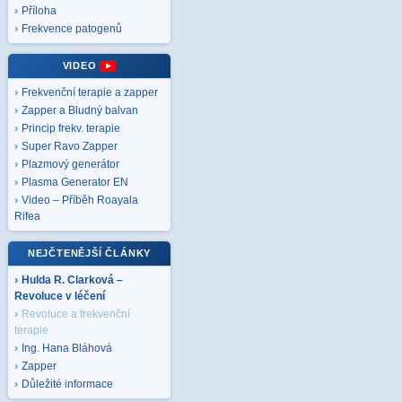
Příloha
Frekvence patogenů
VIDEO
Frekvenční terapie a zapper
Zapper a Bludný balvan
Princip frekv. terapie
Super Ravo Zapper
Plazmový generátor
Plasma Generator EN
Video – Příběh Roayala
Rifea
NEJČTENĚJŠÍ ČLÁNKY
Hulda R. Clarková –
Revoluce v léčení
Revoluce a frekvenční
terapie
Ing. Hana Bláhová
Zapper
Důležité informace