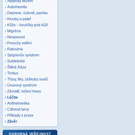
Atopický ekzém
Autoimunita
Deprese, úzkosti, panika
Klouby a páteř
Kůže – bouličky pod kůží
Migréna
Nespavost
Poruchy vidění
Rakovina
Sjögrenův syndrom
Subfebrilie
Štítná žláza
Tinitus
Třasy, tiky, záškuby svalů
Únavový syndrom
Závratě, točení hlavy
Léčba
Antihelmetika
Citlivost larvy
Příklady z praxe
Závěr
ODBORNÁ VEŘEJNOST