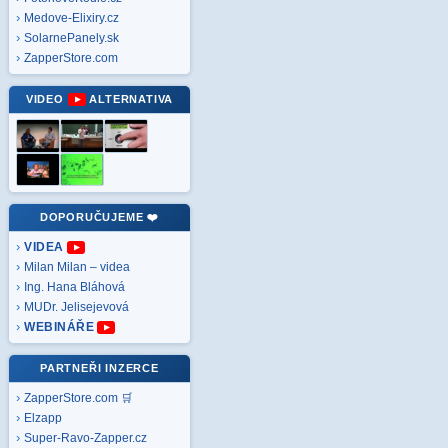
Medove-Elixiry.cz
SolarnePanely.sk
ZapperStore.com
VIDEO
ALTERNATIVA
DOPORUČUJEME ❤️
VIDEA
Milan Milan – videa
Ing. Hana Bláhová
MUDr. Jelisejevová
WEBINÁŘE
PARTNEŘI INZERCE
ZapperStore.com 🛒
Elzapp
Super-Ravo-Zapper.cz