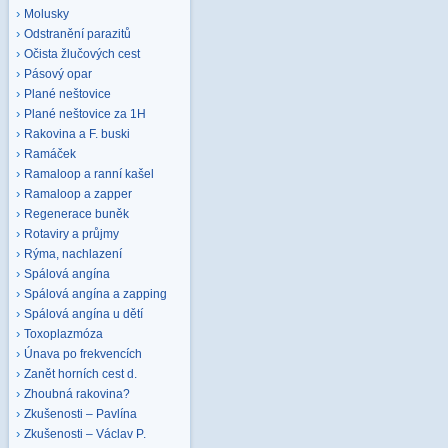
Molusky
Odstranění parazitů
Očista žlučových cest
Pásový opar
Plané neštovice
Plané neštovice za 1H
Rakovina a F. buski
Ramáček
Ramaloop a ranní kašel
Ramaloop a zapper
Regenerace buněk
Rotaviry a průjmy
Rýma, nachlazení
Spálová angína
Spálová angína a zapping
Spálová angína u dětí
Toxoplazmóza
Únava po frekvencích
Zanět horních cest d.
Zhoubná rakovina?
Zkušenosti – Pavlína
Zkušenosti – Václav P.