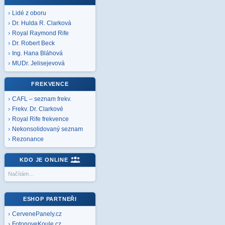
Lidé z oboru
Dr. Hulda R. Clarková
Royal Raymond Rife
Dr. Robert Beck
Ing. Hana Bláhová
MUDr. Jelisejevová
FREKVENCE
CAFL – seznam frekv.
Frekv. Dr. Clarkové
Royal Rife frekvence
Nekonsolidovaný seznam
Rezonance
KDO JE ONLINE
Načítám…
ESHOP PARTNEŘI
CervenePanely.cz
FotonoveKoule.cz