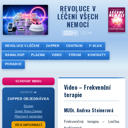
REVOLUCE V
LÉČENÍ VŠECH
NEMOCÍ
🇨🇿
🇸🇰
CZ
SK
REVOLUCE V LÉČENÍ
ZAPPER
CENTRUM
F-SCAN
RAMALOOP
PLAZMA
VIDEO
FÓRUM
KONTAKTY
PORADCE
SCHOVAT MENU
Video – Frekvenční
terapie
INZERCE ❤️
ZAPPER
OBJEDNÁVKA
Elzapp
MUDr. Andrea Steinerová
Super Ravo Zapper
Plazmový generátor
Frekvenčná terapia – Liečba
VÍCE INFORMACÍ
budúcnosti