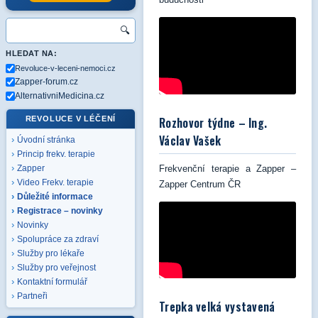
🔍
HLEDAT NA:
Revoluce-v-leceni-nemoci.cz
Zapper-forum.cz
AlternativniMedicina.cz
Rozhovor týdne – Ing.
REVOLUCE V LÉČENÍ
Václav Vašek
Úvodní stránka
Princip frekv. terapie
Frekvenční terapie a Zapper –
Zapper
Video Frekv. terapie
Zapper Centrum ČR
Důležité informace
Registrace – novinky
Novinky
Spolupráce za zdraví
Služby pro lékaře
Služby pro veřejnost
Kontaktní formulář
Partneři
Trepka velká vystavená