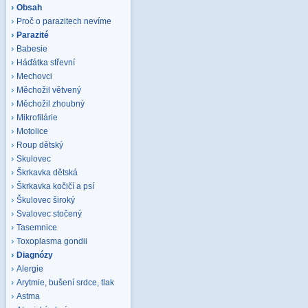
Obsah
Proč o parazitech nevíme
Parazité
Babesie
Háďátka střevní
Mechovci
Měchožil větvený
Měchožil zhoubný
Mikrofilárie
Motolice
Roup dětský
Skulovec
Škrkavka dětská
Škrkavka kočičí a psí
Škulovec široký
Svalovec stočený
Tasemnice
Toxoplasma gondii
Diagnózy
Alergie
Arytmie, bušení srdce, tlak
Astma