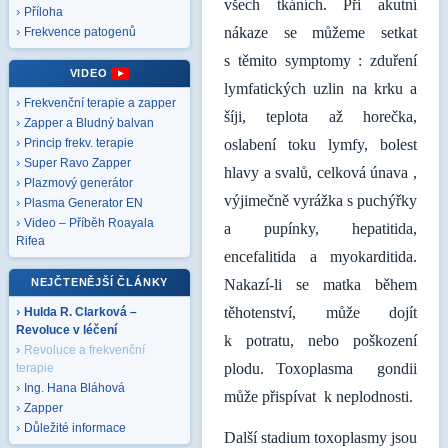
všech tkáních. Při akutní
Příloha
nákaze se můžeme setkat
Frekvence patogenů
s těmito symptomy : zduření
VIDEO
lymfatických uzlin na krku a
Frekvenční terapie a zapper
šíji, teplota až horečka,
Zapper a Bludný balvan
oslabení toku lymfy, bolest
Princip frekv. terapie
Super Ravo Zapper
hlavy a svalů, celková únava ,
Plazmový generátor
výjimečně vyrážka s puchýřky
Plasma Generator EN
Video – Příběh Roayala
a pupínky, hepatitida,
Rifea
encefalitida a myokarditida.
NEJČTENĚJŠÍ ČLÁNKY
Nakazí-li se matka během
těhotenství, může dojít
Hulda R. Clarková –
Revoluce v léčení
k potratu, nebo poškození
Revoluce a frekvenční
plodu. Toxoplasma gondii
terapie
Ing. Hana Bláhová
může přispívat k neplodnosti.
Zapper
Důležité informace
Další stadium toxoplasmy jsou