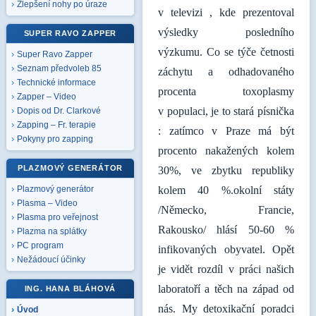
Zlepšení nohy po úraze
v televizi , kde prezentoval
výsledky posledního
SUPER RAVO ZAPPER
výzkumu. Co se týče četnosti
Super Ravo Zapper
Seznam předvoleb 85
záchytu a odhadovaného
Technické informace
procenta toxoplasmy
Zapper – Video
v populaci, je to stará písnička
Dopis od Dr. Clarkové
Zapping – Fr. terapie
: zatímco v Praze má být
Pokyny pro zapping
procento nakažených kolem
PLAZMOVÝ GENERÁTOR
30%, ve zbytku republiky
kolem 40 %.okolní státy
Plazmový generátor
Plasma – Video
/Německo, Francie,
Plasma pro veřejnost
Rakousko/ hlásí 50-60 %
Plazma na splátky
PC program
infikovaných obyvatel. Opět
Nežádoucí účinky
je vidět rozdíl v práci našich
laboratoří a těch na západ od
ING. HANA BLÁHOVÁ
nás. My detoxikační poradci
Úvod