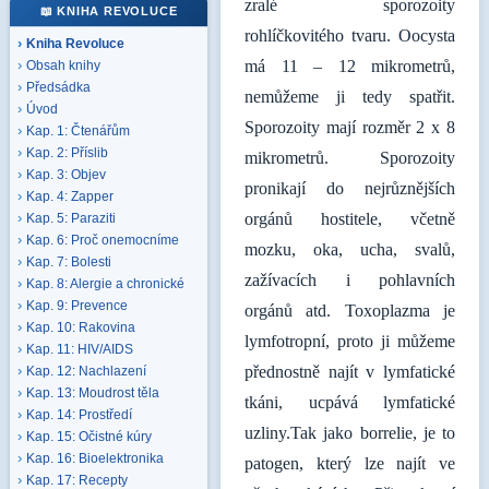
zralé sporozoity
📖 KNIHA REVOLUCE
rohlíčkovitého tvaru. Oocysta
Kniha Revoluce
má 11 – 12 mikrometrů,
Obsah knihy
Předsádka
nemůžeme ji tedy spatřit.
Úvod
Sporozoity mají rozměr 2 x 8
Kap. 1: Čtenářům
Kap. 2: Příslib
mikrometrů. Sporozoity
Kap. 3: Objev
pronikají do nejrůznějších
Kap. 4: Zapper
orgánů hostitele, včetně
Kap. 5: Paraziti
Kap. 6: Proč onemocníme
mozku, oka, ucha, svalů,
Kap. 7: Bolesti
zažívacích i pohlavních
Kap. 8: Alergie a chronické
Kap. 9: Prevence
orgánů atd. Toxoplazma je
Kap. 10: Rakovina
lymfotropní, proto ji můžeme
Kap. 11: HIV/AIDS
přednostně najít v lymfatické
Kap. 12: Nachlazení
Kap. 13: Moudrost těla
tkáni, ucpává lymfatické
Kap. 14: Prostředí
uzliny.Tak jako borrelie, je to
Kap. 15: Očistné kúry
Kap. 16: Bioelektronika
patogen, který lze najít ve
Kap. 17: Recepty