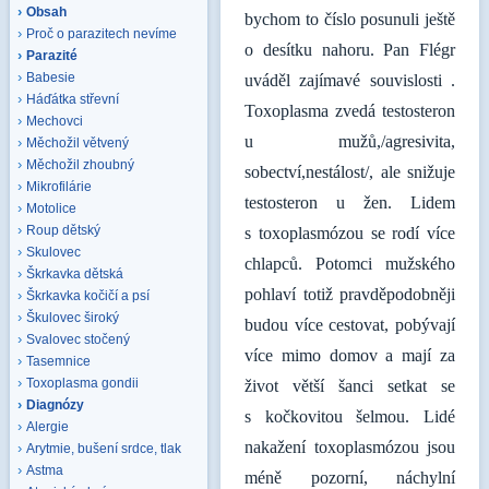
Obsah
bychom to číslo posunuli ještě
Proč o parazitech nevíme
o desítku nahoru. Pan Flégr
Parazité
Babesie
uváděl zajímavé souvislosti .
Háďátka střevní
Toxoplasma zvedá testosteron
Mechovci
u mužů,/agresivita,
Měchožil větvený
Měchožil zhoubný
sobectví,nestálost/, ale snižuje
Mikrofilárie
testosteron u žen. Lidem
Motolice
Roup dětský
s toxoplasmózou se rodí více
Skulovec
chlapců. Potomci mužského
Škrkavka dětská
pohlaví totiž pravděpodobněji
Škrkavka kočičí a psí
Škulovec široký
budou více cestovat, pobývají
Svalovec stočený
více mimo domov a mají za
Tasemnice
Toxoplasma gondii
život větší šanci setkat se
Diagnózy
s kočkovitou šelmou. Lidé
Alergie
nakažení toxoplasmózou jsou
Arytmie, bušení srdce, tlak
Astma
méně pozorní, náchylní