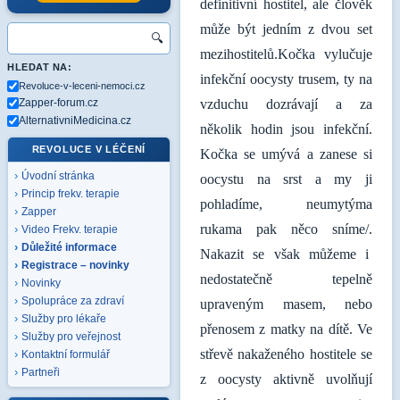
definitivní hostitel, ale člověk
může být jedním z dvou set
🔍
mezihostitelů.Kočka vylučuje
HLEDAT NA:
infekční oocysty trusem, ty na
Revoluce-v-leceni-nemoci.cz
Zapper-forum.cz
vzduchu dozrávají a za
AlternativniMedicina.cz
několik hodin jsou infekční.
REVOLUCE V LÉČENÍ
Kočka se umývá a zanese si
Úvodní stránka
oocystu na srst a my ji
Princip frekv. terapie
pohladíme, neumytýma
Zapper
rukama pak něco sníme/.
Video Frekv. terapie
Důležité informace
Nakazit se však můžeme i
Registrace – novinky
nedostatečně tepelně
Novinky
Spolupráce za zdraví
upraveným masem, nebo
Služby pro lékaře
přenosem z matky na dítě. Ve
Služby pro veřejnost
střevě nakaženého hostitele se
Kontaktní formulář
Partneři
z oocysty aktivně uvolňují