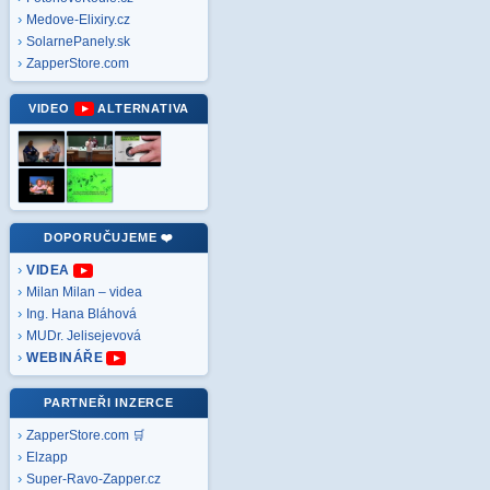
Medove-Elixiry.cz
SolarnePanely.sk
ZapperStore.com
VIDEO
ALTERNATIVA
DOPORUČUJEME ❤️
VIDEA
Milan Milan – videa
Ing. Hana Bláhová
MUDr. Jelisejevová
WEBINÁŘE
PARTNEŘI INZERCE
ZapperStore.com 🛒
Elzapp
Super-Ravo-Zapper.cz