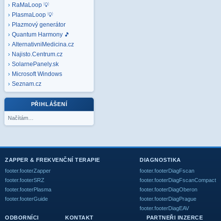
RaMaLoop 💡
PlasmaLoop 💡
Plazmový generátor
Quantum Harmony 🎵
AlternativniMedicina.cz
Najisto.Centrum.cz
SolarnePanely.sk
Microsoft
Windows
Seznam.cz
PŘIHLÁŠENÍ
Načítám…
ZAPPER & FREKVENČNÍ TERAPIE
DIAGNOSTIKA
footer.footerZapper
footer.footerDiagFscan
footer.footerSRZ
footer.footerDiagFscanCompact
footer.footerPlasma
footer.footerDiagOberon
footer.footerGuide
footer.footerDiagPrague
footer.footerDiagEAV
ODBORNÍCI
KONTAKT
PARTNEŘI INZERCE