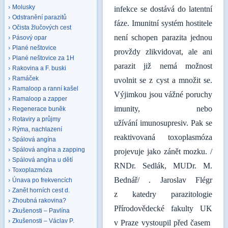
Molusky
infekce se dostává do latentní
Odstranění parazitů
fáze. Imunitní systém hostitele
Očista žlučových cest
není schopen parazita jednou
Pásový opar
Plané neštovice
provždy zlikvidovat, ale ani
Plané neštovice za 1H
parazit již nemá možnost
Rakovina a F. buski
Ramáček
uvolnit se z cyst a množit se.
Ramaloop a ranní kašel
Výjimkou jsou vážné poruchy
Ramaloop a zapper
imunity, nebo
Regenerace buněk
Rotaviry a průjmy
užívání imunosupresiv. Pak se
Rýma, nachlazení
reaktivovaná toxoplasmóza
Spálová angína
Spálová angína a zapping
projevuje jako zánět mozku. /
Spálová angína u dětí
RNDr. Sedlák, MUDr. M.
Toxoplazmóza
Bednář/ . Jaroslav Flégr
Únava po frekvencích
Zanět horních cest d.
z katedry parazitologie
Zhoubná rakovina?
Přírodovědecké fakulty UK
Zkušenosti – Pavlína
Zkušenosti – Václav P.
v Praze vystoupil před časem