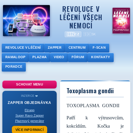
REVOLUCE V
LÉČENÍ VŠECH
NEMOCÍ
🇨🇿
🇸🇰
CZ
SK
REVOLUCE V LÉČENÍ
ZAPPER
CENTRUM
F-SCAN
RAMALOOP
PLAZMA
VIDEO
FÓRUM
KONTAKTY
PORADCE
SCHOVAT MENU
Toxoplasma gondii
INZERCE ❤️
ZAPPER
OBJEDNÁVKA
TOXOPLASMA GONDII
Elzapp
Super Ravo Zapper
Patří k výtrusovcům,
Plazmový generátor
kokcídiím. Kočka je
VÍCE INFORMACÍ