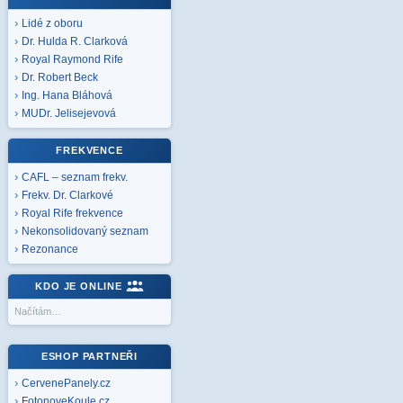
Lidé z oboru
Dr. Hulda R. Clarková
Royal Raymond Rife
Dr. Robert Beck
Ing. Hana Bláhová
MUDr. Jelisejevová
FREKVENCE
CAFL – seznam frekv.
Frekv. Dr. Clarkové
Royal Rife frekvence
Nekonsolidovaný seznam
Rezonance
KDO JE ONLINE
Načítám…
ESHOP PARTNEŘI
CervenePanely.cz
FotonoveKoule.cz