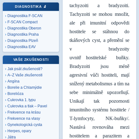
tachyzoiti a bradyzoiti.
DIAGNOSTIKA
🔬
Tachyzoiti se mohou množit,
Diagnostika F-SCAN
F-SCAN Compact
ale při imunitní odpovědi
Diagnostika Oberon
hostitele se stáhnou do
Diagnostika Praha
tkáňových cyst, a přemění se
Diagnostika Plzeň
Diagnostika EAV
v bradyzoity
uvnitř hostitelské buňky.
VAŠE ZKUŠENOSTI
Bradyzoiti jsou méně
Jak psát zkušenosti?
agresivní vůči hostiteli, mají
A–Z Vaše zkušenosti
Angína
snížený metabolismus a tím na
Borelie a Chlamýdie
sebe minimálně upozorňují.
Borelióza
Cukrovka 1. typu
Unikají tak pozornosti
Cukrovka a tlak – Pavel
imunitního systému hostitele /
Frekvence na krásu
T-lymfocyty, NK-buňky/.
Frekvence na vlasy
Gynekologická cysta
Nastává rovnováha mezi
Herpes, opary
hostitelem a parazitem a
Játra