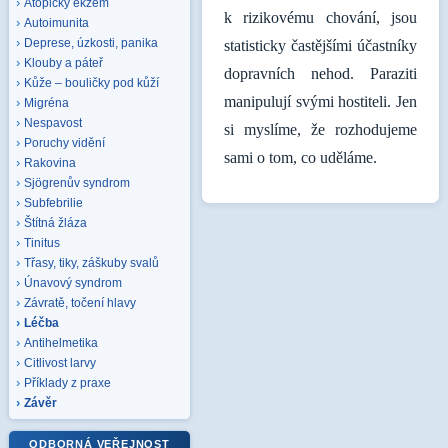
Atopický ekzém
k rizikovému chování, jsou
Autoimunita
Deprese, úzkosti, panika
statisticky častějšími účastníky
Klouby a páteř
dopravních nehod. Paraziti
Kůže – bouličky pod kůží
manipulují svými hostiteli. Jen
Migréna
Nespavost
si myslíme, že rozhodujeme
Poruchy vidění
sami o tom, co uděláme.
Rakovina
Sjögrenův syndrom
Subfebrilie
Štítná žláza
Tinitus
Třasy, tiky, záškuby svalů
Únavový syndrom
Závratě, točení hlavy
Léčba
Antihelmetika
Citlivost larvy
Příklady z praxe
Závěr
ODBORNÁ VEŘEJNOST