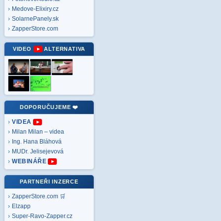
Medove-Elixiry.cz
SolarnePanely.sk
ZapperStore.com
VIDEO
ALTERNATIVA
DOPORUČUJEME ❤️
VIDEA
Milan Milan – videa
Ing. Hana Bláhová
MUDr. Jelisejevová
WEBINÁŘE
PARTNEŘI INZERCE
ZapperStore.com 🛒
Elzapp
Super-Ravo-Zapper.cz