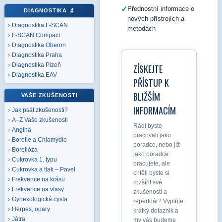
✓
Přednostní informace o
DIAGNOSTIKA
🔬
nových přístrojích a
Diagnostika F-SCAN
metodách
F-SCAN Compact
Diagnostika Oberon
Diagnostika Praha
Diagnostika Plzeň
ZÍSKEJTE
Diagnostika EAV
PŘÍSTUP K
BLIŽŠÍM
VAŠE ZKUŠENOSTI
INFORMACÍM
Jak psát zkušenosti?
A–Z Vaše zkušenosti
Rádi byste
Angína
pracovali jako
Borelie a Chlamýdie
poradce, nebo již
Borelióza
jako poradce
Cukrovka 1. typu
pracujete, ale
Cukrovka a tlak – Pavel
chtěli byste si
Frekvence na krásu
rozšířit své
Frekvence na vlasy
zkušenosti a
Gynekologická cysta
repertoár? Vyplňte
Herpes, opary
krátký dotazník a
Játra
my vás budeme