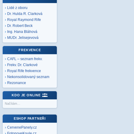
Lidé z oboru
Dr. Hulda R. Clarková
Royal Raymond Rife
Dr. Robert Beck
Ing. Hana Bláhová
MUDr. Jelisejevová
FREKVENCE
CAFL – seznam frekv.
Frekv. Dr. Clarkové
Royal Rife frekvence
Nekonsolidovaný seznam
Rezonance
KDO JE ONLINE
Načítám…
ESHOP PARTNEŘI
CervenePanely.cz
FotonoveKoule.cz