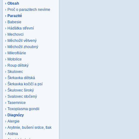
Obsah
Proč o parazitech nevíme
Parazité
Babesie
Háďátka střevní
Mechovci
Měchožil větvený
Měchožil zhoubný
Mikrofilárie
Motolice
Roup dětský
Skulovec
Škrkavka dětská
Škrkavka kočičí a psí
Škulovec široký
Svalovec stočený
Tasemnice
Toxoplasma gondii
Diagnózy
Alergie
Arytmie, bušení srdce, tlak
Astma