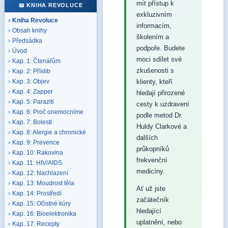
mít přístup k
📖 KNIHA REVOLUCE
exkluzivním
Kniha Revoluce
informacím,
Obsah knihy
školením a
Předsádka
podpoře. Budete
Úvod
moci sdílet své
Kap. 1: Čtenářům
zkušenosti s
Kap. 2: Příslib
klienty, kteří
Kap. 3: Objev
Kap. 4: Zapper
hledají přirozené
Kap. 5: Paraziti
cesty k uzdravení
Kap. 6: Proč onemocníme
podle metod Dr.
Kap. 7: Bolesti
Huldy Clarkové a
Kap. 8: Alergie a chronické
dalších
Kap. 9: Prevence
průkopníků
Kap. 10: Rakovina
frekvenční
Kap. 11: HIV/AIDS
medicíny.
Kap. 12: Nachlazení
Kap. 13: Moudrost těla
Ať už jste
Kap. 14: Prostředí
začátečník
Kap. 15: Očistné kúry
hledající
Kap. 16: Bioelektronika
uplatnění, nebo
Kap. 17: Recepty