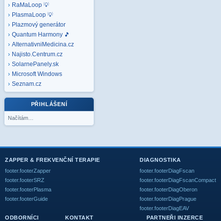
RaMaLoop 💡
PlasmaLoop 💡
Plazmový generátor
Quantum Harmony 🎵
AlternativniMedicina.cz
Najisto.Centrum.cz
SolarnePanely.sk
Microsoft
Windows
Seznam.cz
PŘIHLÁŠENÍ
Načítám…
ZAPPER & FREKVENČNÍ TERAPIE
DIAGNOSTIKA
footer.footerZapper
footer.footerDiagFscan
footer.footerSRZ
footer.footerDiagFscanCompact
footer.footerPlasma
footer.footerDiagOberon
footer.footerGuide
footer.footerDiagPrague
footer.footerDiagEAV
ODBORNÍCI
KONTAKT
PARTNEŘI INZERCE