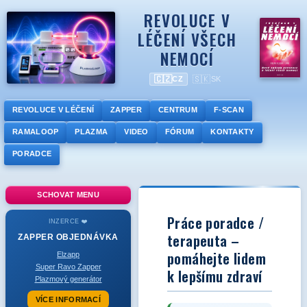
REVOLUCE V
LÉČENÍ VŠECH
NEMOCÍ
🇨🇿
🇸🇰
CZ
SK
REVOLUCE V LÉČENÍ
ZAPPER
CENTRUM
F-SCAN
RAMALOOP
PLAZMA
VIDEO
FÓRUM
KONTAKTY
PORADCE
SCHOVAT MENU
Práce poradce /
INZERCE ❤️
terapeuta –
ZAPPER
OBJEDNÁVKA
pomáhejte lidem
Elzapp
Super Ravo Zapper
k lepšímu zdraví
Plazmový generátor
VÍCE INFORMACÍ