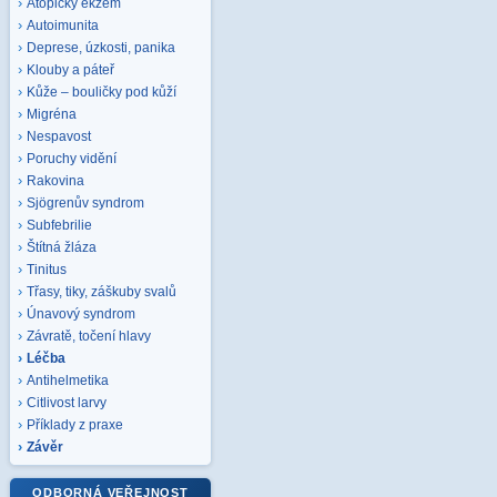
Atopický ekzém
Autoimunita
Deprese, úzkosti, panika
Klouby a páteř
Kůže – bouličky pod kůží
Migréna
Nespavost
Poruchy vidění
Rakovina
Sjögrenův syndrom
Subfebrilie
Štítná žláza
Tinitus
Třasy, tiky, záškuby svalů
Únavový syndrom
Závratě, točení hlavy
Léčba
Antihelmetika
Citlivost larvy
Příklady z praxe
Závěr
ODBORNÁ VEŘEJNOST