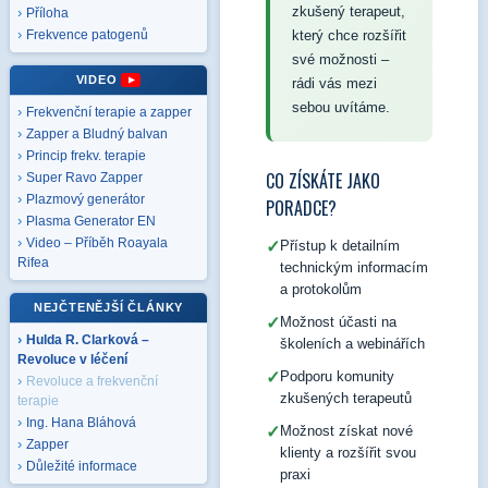
zkušený terapeut,
Příloha
který chce rozšířit
Frekvence patogenů
své možnosti –
VIDEO
rádi vás mezi
sebou uvítáme.
Frekvenční terapie a zapper
Zapper a Bludný balvan
Princip frekv. terapie
CO ZÍSKÁTE JAKO
Super Ravo Zapper
Plazmový generátor
PORADCE?
Plasma Generator EN
Video – Příběh Roayala
✓
Přístup k detailním
Rifea
technickým informacím
a protokolům
NEJČTENĚJŠÍ ČLÁNKY
✓
Možnost účasti na
Hulda R. Clarková –
školeních a webinářích
Revoluce v léčení
✓
Podporu komunity
Revoluce a frekvenční
zkušených terapeutů
terapie
Ing. Hana Bláhová
✓
Možnost získat nové
Zapper
klienty a rozšířit svou
Důležité informace
praxi