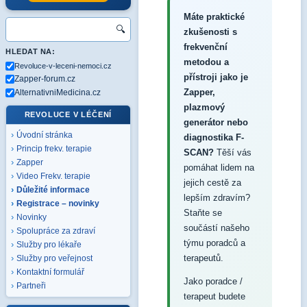
Máte praktické
🔍
zkušenosti s
frekvenční
HLEDAT NA:
metodou a
Revoluce-v-leceni-nemoci.cz
přístroji jako je
Zapper-forum.cz
Zapper,
AlternativniMedicina.cz
plazmový
REVOLUCE V LÉČENÍ
generátor nebo
Úvodní stránka
diagnostika F-
Princip frekv. terapie
SCAN?
Těší vás
Zapper
pomáhat lidem na
Video Frekv. terapie
jejich cestě za
Důležité informace
lepším zdravím?
Registrace – novinky
Staňte se
Novinky
součástí našeho
Spolupráce za zdraví
týmu poradců a
Služby pro lékaře
terapeutů.
Služby pro veřejnost
Kontaktní formulář
Jako poradce /
Partneři
terapeut budete