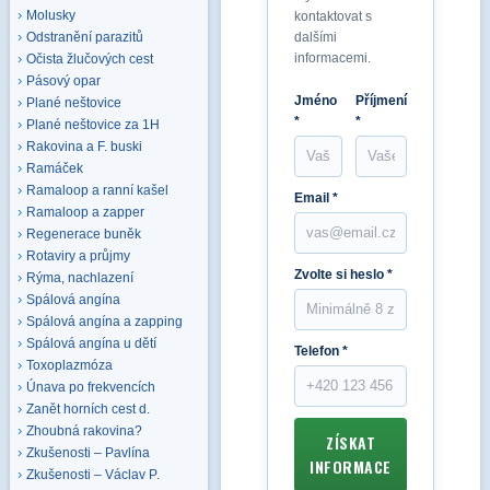
Molusky
kontaktovat s
dalšími
Odstranění parazitů
informacemi.
Očista žlučových cest
Pásový opar
Jméno
Příjmení
Plané neštovice
*
*
Plané neštovice za 1H
Rakovina a F. buski
Ramáček
Ramaloop a ranní kašel
Email *
Ramaloop a zapper
Regenerace buněk
Rotaviry a průjmy
Zvolte si heslo *
Rýma, nachlazení
Spálová angína
Spálová angína a zapping
Spálová angína u dětí
Telefon *
Toxoplazmóza
Únava po frekvencích
Zanět horních cest d.
Zhoubná rakovina?
ZÍSKAT
Zkušenosti – Pavlína
INFORMACE
Zkušenosti – Václav P.