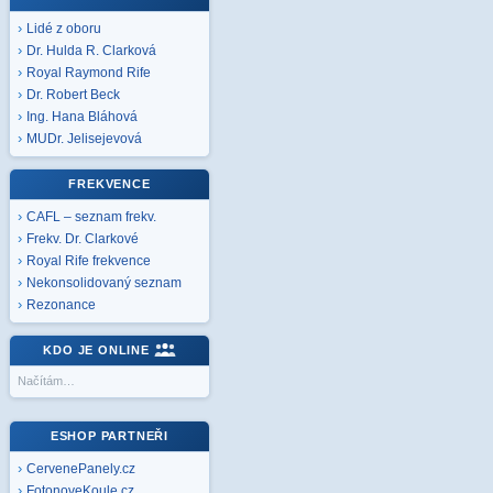
Lidé z oboru
Dr. Hulda R. Clarková
Royal Raymond Rife
Dr. Robert Beck
Ing. Hana Bláhová
MUDr. Jelisejevová
FREKVENCE
CAFL – seznam frekv.
Frekv. Dr. Clarkové
Royal Rife frekvence
Nekonsolidovaný seznam
Rezonance
KDO JE ONLINE
Načítám…
ESHOP PARTNEŘI
CervenePanely.cz
FotonoveKoule.cz