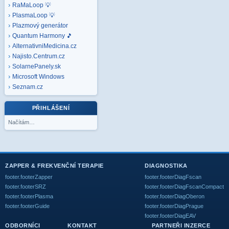
RaMaLoop 💡
PlasmaLoop 💡
Plazmový generátor
Quantum Harmony 🎵
AlternativniMedicina.cz
Najisto.Centrum.cz
SolarnePanely.sk
Microsoft
Windows
Seznam.cz
PŘIHLÁŠENÍ
Načítám…
ZAPPER & FREKVENČNÍ TERAPIE
DIAGNOSTIKA
footer.footerZapper
footer.footerDiagFscan
footer.footerSRZ
footer.footerDiagFscanCompact
footer.footerPlasma
footer.footerDiagOberon
footer.footerGuide
footer.footerDiagPrague
footer.footerDiagEAV
ODBORNÍCI
KONTAKT
PARTNEŘI INZERCE