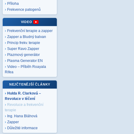
Příloha
Frekvence patogenů
VIDEO
Frekvenční terapie a zapper
Zapper a Bludný balvan
Princip frekv. terapie
Super Ravo Zapper
Plazmový generátor
Plasma Generator EN
Video – Příběh Roayala
Rifea
NEJČTENĚJŠÍ ČLÁNKY
Hulda R. Clarková –
Revoluce v léčení
Revoluce a frekvenční
terapie
Ing. Hana Bláhová
Zapper
Důležité informace