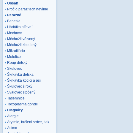
Obsah
Proč o parazitech nevíme
Parazité
Babesie
Háďátka střevní
Mechovci
Měchožil větvený
Měchožil zhoubný
Mikrofilárie
Motolice
Roup dětský
Skulovec
Škrkavka dětská
Škrkavka kočičí a psí
Škulovec široký
Svalovec stočený
Tasemnice
Toxoplasma gondii
Diagnózy
Alergie
Arytmie, bušení srdce, tlak
Astma