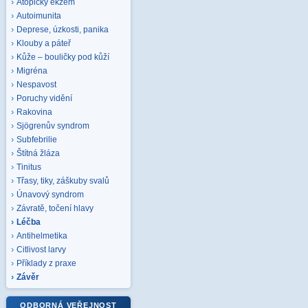
Atopický ekzém
Autoimunita
Deprese, úzkosti, panika
Klouby a páteř
Kůže – bouličky pod kůží
Migréna
Nespavost
Poruchy vidění
Rakovina
Sjögrenův syndrom
Subfebrilie
Štítná žláza
Tinitus
Třasy, tiky, záškuby svalů
Únavový syndrom
Závratě, točení hlavy
Léčba
Antihelmetika
Citlivost larvy
Příklady z praxe
Závěr
ODBORNÁ VEŘEJNOST