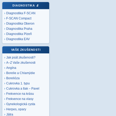
DIAGNOSTIKA
🔬
Diagnostika F-SCAN
F-SCAN Compact
Diagnostika Oberon
Diagnostika Praha
Diagnostika Plzeň
Diagnostika EAV
VAŠE ZKUŠENOSTI
Jak psát zkušenosti?
A–Z Vaše zkušenosti
Angína
Borelie a Chlamýdie
Borelióza
Cukrovka 1. typu
Cukrovka a tlak – Pavel
Frekvence na krásu
Frekvence na vlasy
Gynekologická cysta
Herpes, opary
Játra