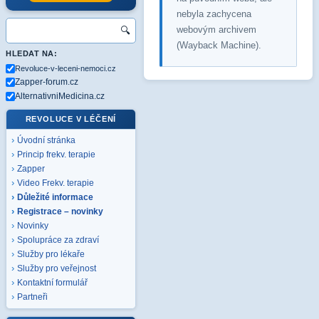
nebyla zachycena
webovým archivem
🔍
(Wayback Machine).
HLEDAT NA:
Revoluce-v-leceni-nemoci.cz
Zapper-forum.cz
AlternativniMedicina.cz
REVOLUCE V LÉČENÍ
Úvodní stránka
Princip frekv. terapie
Zapper
Video Frekv. terapie
Důležité informace
Registrace – novinky
Novinky
Spolupráce za zdraví
Služby pro lékaře
Služby pro veřejnost
Kontaktní formulář
Partneři