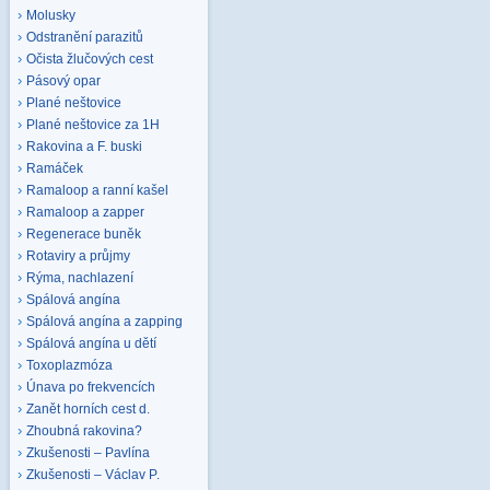
Molusky
Odstranění parazitů
Očista žlučových cest
Pásový opar
Plané neštovice
Plané neštovice za 1H
Rakovina a F. buski
Ramáček
Ramaloop a ranní kašel
Ramaloop a zapper
Regenerace buněk
Rotaviry a průjmy
Rýma, nachlazení
Spálová angína
Spálová angína a zapping
Spálová angína u dětí
Toxoplazmóza
Únava po frekvencích
Zanět horních cest d.
Zhoubná rakovina?
Zkušenosti – Pavlína
Zkušenosti – Václav P.