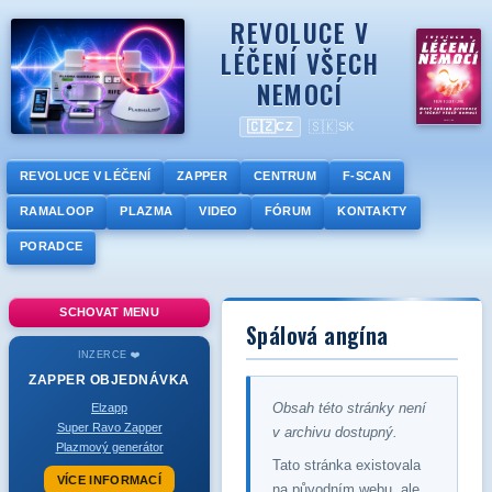
REVOLUCE V
LÉČENÍ VŠECH
NEMOCÍ
🇨🇿
🇸🇰
CZ
SK
REVOLUCE V LÉČENÍ
ZAPPER
CENTRUM
F-SCAN
RAMALOOP
PLAZMA
VIDEO
FÓRUM
KONTAKTY
PORADCE
SCHOVAT MENU
Spálová angína
INZERCE ❤️
ZAPPER
OBJEDNÁVKA
Obsah této stránky není
Elzapp
Super Ravo Zapper
v archivu dostupný.
Plazmový generátor
Tato stránka existovala
VÍCE INFORMACÍ
na původním webu, ale