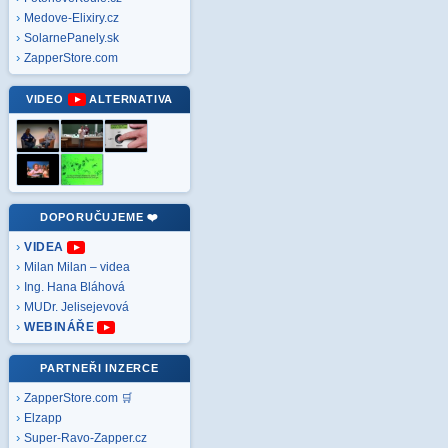
Medove-Elixiry.cz
SolarnePanely.sk
ZapperStore.com
VIDEO
ALTERNATIVA
DOPORUČUJEME ❤️
VIDEA
Milan Milan – videa
Ing. Hana Bláhová
MUDr. Jelisejevová
WEBINÁŘE
PARTNEŘI INZERCE
ZapperStore.com 🛒
Elzapp
Super-Ravo-Zapper.cz