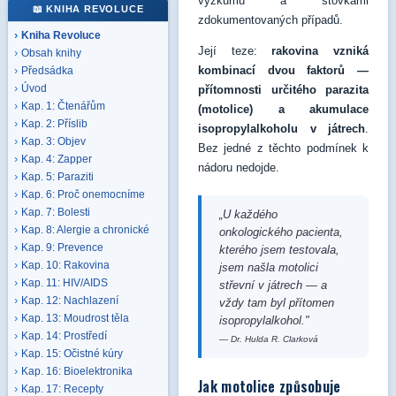
výzkumu a stovkami
📖 KNIHA REVOLUCE
zdokumentovaných případů.
Kniha Revoluce
Její teze:
rakovina vzniká
Obsah knihy
kombinací dvou faktorů —
Předsádka
Úvod
přítomnosti určitého parazita
Kap. 1: Čtenářům
(motolice) a akumulace
Kap. 2: Příslib
isopropylalkoholu v játrech
.
Kap. 3: Objev
Bez jedné z těchto podmínek k
Kap. 4: Zapper
nádoru nedojde.
Kap. 5: Paraziti
Kap. 6: Proč onemocníme
Kap. 7: Bolesti
„U každého
Kap. 8: Alergie a chronické
onkologického pacienta,
Kap. 9: Prevence
kterého jsem testovala,
Kap. 10: Rakovina
jsem našla motolici
Kap. 11: HIV/AIDS
střevní v játrech — a
Kap. 12: Nachlazení
vždy tam byl přítomen
Kap. 13: Moudrost těla
isopropylalkohol."
Kap. 14: Prostředí
— Dr. Hulda R. Clarková
Kap. 15: Očistné kúry
Kap. 16: Bioelektronika
Jak motolice způsobuje
Kap. 17: Recepty