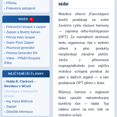
nádor
Příloha
Frekvence patogenů
Motolice střevní (
Fasciolopsis
VIDEO
buski
) produkuje ve svém
životním cyklu růstové hormony
Frekvenční terapie a zapper
— zejména ortho-fosfotyprosin
Zapper a Bludný balvan
(OPT). Za normálních okolností
Princip frekv. terapie
tento organismus žije v tenkém
Super Ravo Zapper
Plazmový generátor
střevě a jeho produkty
Plasma Generator EN
nezpůsobují závažné potíže.
Video – Příběh Roayala
Jenže v přítomnosti
Rifea
isopropylalkoholu jsou vajíčka
motolice schopná pronikat do
NEJČTENĚJŠÍ ČLÁNKY
jater a dalších orgánů — a tam
Hulda R. Clarková –
produkovat OPT přímo v tkáni.
Revoluce v léčení
Revoluce a frekvenční
Růstový hormon v orgánové
terapie
tkáni spouští nekontrolovaný
Ing. Hana Bláhová
buněčný růst — nádor. Typ
Zapper
nádoru závisí na tom, kde se
Důležité informace
motolice uchytí.