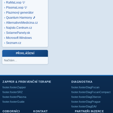
RaMaLoop 💡
PlasmaLoop 💡
Plazmový generátor
Quantum Harmony 🎵
AlternativniMedicina.cz
Najisto.Centrum.cz
SolarnePanely.sk
Microsoft
Windows
Seznam.cz
PŘIHLÁŠENÍ
Načítám…
ZAPPER & FREKVENČNÍ TERAPIE
DIAGNOSTIKA
footer.footerZapper
footer.footerDiagFscan
footer.footerSRZ
footer.footerDiagFscanCompact
footer.footerPlasma
footer.footerDiagOberon
footer.footerGuide
footer.footerDiagPrague
footer.footerDiagEAV
ODBORNÍCI
KONTAKT
PARTNEŘI INZERCE