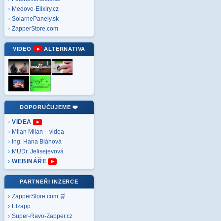
Medove-Elixiry.cz
SolarnePanely.sk
ZapperStore.com
VIDEO
ALTERNATIVA
DOPORUČUJEME ❤️
VIDEA
Milan Milan – videa
Ing. Hana Bláhová
MUDr. Jelisejevová
WEBINÁŘE
PARTNEŘI INZERCE
ZapperStore.com 🛒
Elzapp
Super-Ravo-Zapper.cz