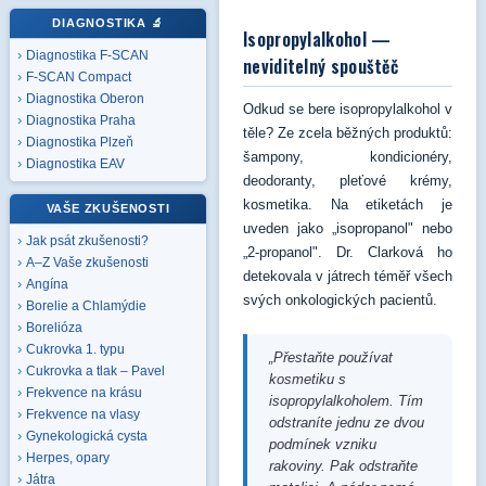
DIAGNOSTIKA
🔬
Isopropylalkohol —
Diagnostika F-SCAN
neviditelný spouštěč
F-SCAN Compact
Diagnostika Oberon
Odkud se bere isopropylalkohol v
Diagnostika Praha
těle? Ze zcela běžných produktů:
Diagnostika Plzeň
šampony, kondicionéry,
Diagnostika EAV
deodoranty, pleťové krémy,
kosmetika. Na etiketách je
VAŠE ZKUŠENOSTI
uveden jako „isopropanol" nebo
Jak psát zkušenosti?
„2-propanol". Dr. Clarková ho
A–Z Vaše zkušenosti
detekovala v játrech téměř všech
Angína
svých onkologických pacientů.
Borelie a Chlamýdie
Borelióza
Cukrovka 1. typu
„Přestaňte používat
Cukrovka a tlak – Pavel
kosmetiku s
Frekvence na krásu
isopropylalkoholem. Tím
Frekvence na vlasy
odstraníte jednu ze dvou
Gynekologická cysta
podmínek vzniku
Herpes, opary
rakoviny. Pak odstraňte
Játra