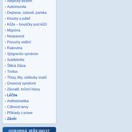
Atopický ekzém
Autoimunita
Deprese, úzkosti, panika
Klouby a páteř
Kůže – bouličky pod kůží
Migréna
Nespavost
Poruchy vidění
Rakovina
Sjögrenův syndrom
Subfebrilie
Štítná žláza
Tinitus
Třasy, tiky, záškuby svalů
Únavový syndrom
Závratě, točení hlavy
Léčba
Antihelmetika
Citlivost larvy
Příklady z praxe
Závěr
ODBORNÁ VEŘEJNOST