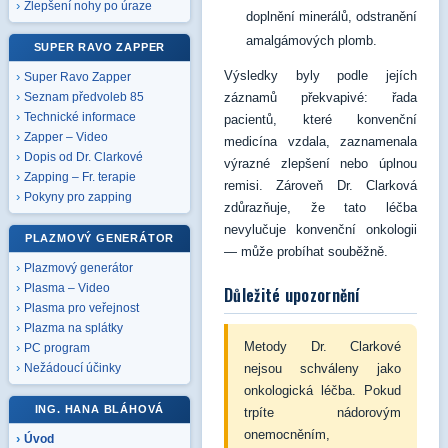
Zlepšení nohy po úraze
doplnění minerálů, odstranění
amalgámových plomb.
SUPER RAVO ZAPPER
Výsledky byly podle jejích
Super Ravo Zapper
záznamů překvapivé: řada
Seznam předvoleb 85
Technické informace
pacientů, které konvenční
Zapper – Video
medicína vzdala, zaznamenala
Dopis od Dr. Clarkové
výrazné zlepšení nebo úplnou
Zapping – Fr. terapie
remisi. Zároveň Dr. Clarková
Pokyny pro zapping
zdůrazňuje, že tato léčba
nevylučuje konvenční onkologii
PLAZMOVÝ GENERÁTOR
— může probíhat souběžně.
Plazmový generátor
Plasma – Video
Důležité upozornění
Plasma pro veřejnost
Plazma na splátky
Metody Dr. Clarkové
PC program
nejsou schváleny jako
Nežádoucí účinky
onkologická léčba. Pokud
ING. HANA BLÁHOVÁ
trpíte nádorovým
onemocněním,
Úvod