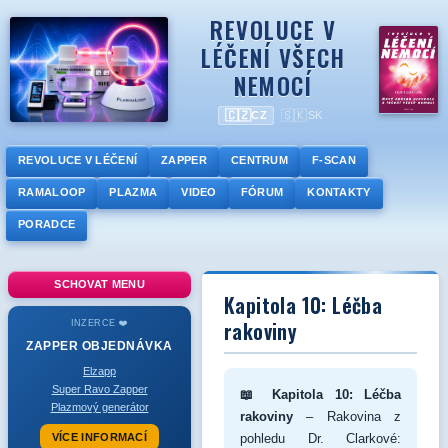
REVOLUCE V
LÉČENÍ VŠECH
NEMOCÍ
🇨🇿
🇸🇰
CZ
SK
REVOLUCE V LÉČENÍ
ZAPPER
CENTRUM
F-SCAN
RAMALOOP
PLAZMA
VIDEO
FÓRUM
KONTAKTY
PORADCE
SCHOVAT MENU
Kapitola 10: Léčba
rakoviny
INZERCE ❤️
ZAPPER
OBJEDNÁVKA
Elzapp
Super Ravo Zapper
📖 Kapitola 10: Léčba
Plazmový generátor
rakoviny
– Rakovina z
VÍCE INFORMACÍ
pohledu Dr. Clarkové: