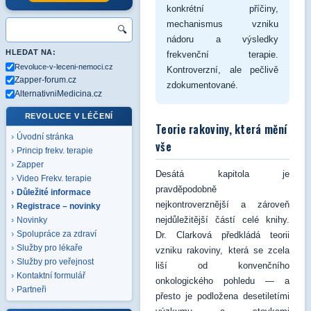
konkrétní příčiny,
mechanismus vzniku
🔍
nádoru a výsledky
HLEDAT NA:
frekvenční terapie.
Revoluce-v-leceni-nemoci.cz
Kontroverzní, ale pečlivě
Zapper-forum.cz
zdokumentované.
AlternativniMedicina.cz
REVOLUCE V LÉČENÍ
Teorie rakoviny, která mění
Úvodní stránka
vše
Princip frekv. terapie
Zapper
Desátá kapitola je
Video Frekv. terapie
pravděpodobně
Důležité informace
nejkontroverznější a zároveň
Registrace – novinky
nejdůležitější částí celé knihy.
Novinky
Spolupráce za zdraví
Dr. Clarková předkládá teorii
Služby pro lékaře
vzniku rakoviny, která se zcela
Služby pro veřejnost
liší od konvenčního
Kontaktní formulář
onkologického pohledu — a
Partneři
přesto je podložena desetiletími