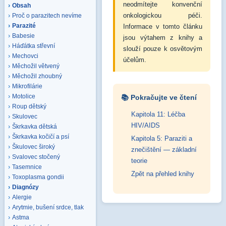
neodmítejte konvenční
Obsah
onkologickou péči.
Proč o parazitech nevíme
Parazité
Informace v tomto článku
Babesie
jsou výtahem z knihy a
Háďátka střevní
slouží pouze k osvětovým
Mechovci
účelům.
Měchožil větvený
Měchožil zhoubný
Mikrofilárie
Motolice
📚 Pokračujte ve čtení
Roup dětský
Kapitola 11: Léčba
Skulovec
HIV/AIDS
Škrkavka dětská
Škrkavka kočičí a psí
Kapitola 5: Paraziti a
Škulovec široký
znečištění — základní
Svalovec stočený
teorie
Tasemnice
Zpět na přehled knihy
Toxoplasma gondii
Diagnózy
Alergie
Arytmie, bušení srdce, tlak
Astma