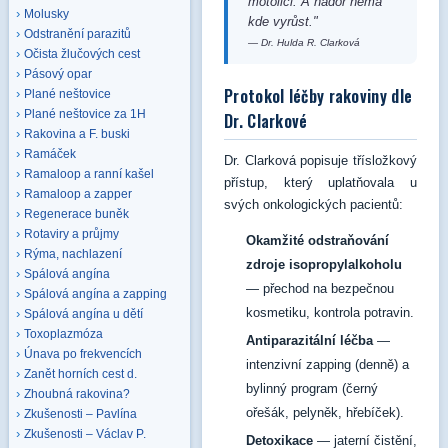
motolici. A nádor nemá
Molusky
kde vyrůst."
Odstranění parazitů
— Dr. Hulda R. Clarková
Očista žlučových cest
Pásový opar
Protokol léčby rakoviny dle
Plané neštovice
Plané neštovice za 1H
Dr. Clarkové
Rakovina a F. buski
Ramáček
Dr. Clarková popisuje třísložkový
Ramaloop a ranní kašel
přístup, který uplatňovala u
Ramaloop a zapper
svých onkologických pacientů:
Regenerace buněk
Rotaviry a průjmy
Okamžité odstraňování
Rýma, nachlazení
zdroje isopropylalkoholu
Spálová angína
— přechod na bezpečnou
Spálová angína a zapping
kosmetiku, kontrola potravin.
Spálová angína u dětí
Toxoplazmóza
Antiparazitální léčba
—
Únava po frekvencích
intenzivní zapping (denně) a
Zanět horních cest d.
bylinný program (černý
Zhoubná rakovina?
ořešák, pelyněk, hřebíček).
Zkušenosti – Pavlína
Zkušenosti – Václav P.
Detoxikace
— jaterní čistění,