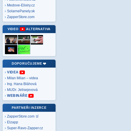
Medove-Elixiry.cz
SolarnePanely.sk
ZapperStore.com
VIDEO
ALTERNATIVA
DOPORUČUJEME ❤️
VIDEA
Milan Milan – videa
Ing. Hana Bláhová
MUDr. Jelisejevová
WEBINÁŘE
PARTNEŘI INZERCE
ZapperStore.com 🛒
Elzapp
Super-Ravo-Zapper.cz