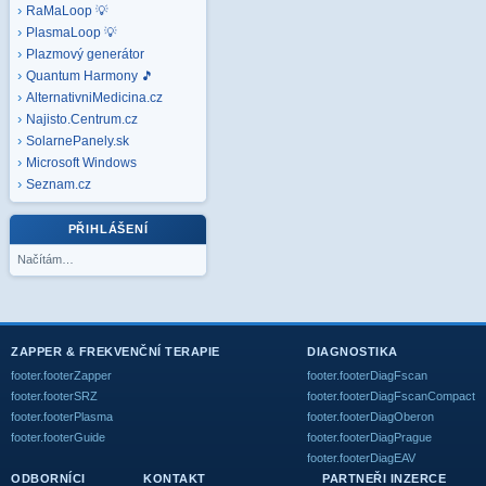
RaMaLoop 💡
PlasmaLoop 💡
Plazmový generátor
Quantum Harmony 🎵
AlternativniMedicina.cz
Najisto.Centrum.cz
SolarnePanely.sk
Microsoft
Windows
Seznam.cz
PŘIHLÁŠENÍ
Načítám…
ZAPPER & FREKVENČNÍ TERAPIE
DIAGNOSTIKA
footer.footerZapper
footer.footerDiagFscan
footer.footerSRZ
footer.footerDiagFscanCompact
footer.footerPlasma
footer.footerDiagOberon
footer.footerGuide
footer.footerDiagPrague
footer.footerDiagEAV
ODBORNÍCI
KONTAKT
PARTNEŘI INZERCE