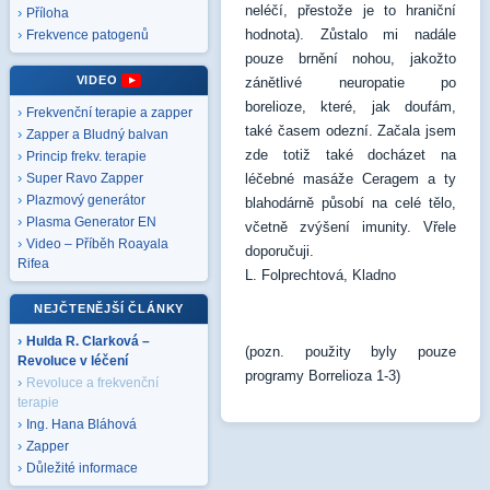
neléčí, přestože je to hraniční
Příloha
hodnota). Zůstalo mi nadále
Frekvence patogenů
pouze brnění nohou, jakožto
VIDEO
zánětlivé neuropatie po
borelioze, které, jak doufám,
Frekvenční terapie a zapper
také časem odezní. Začala jsem
Zapper a Bludný balvan
zde totiž také docházet na
Princip frekv. terapie
léčebné masáže Ceragem a ty
Super Ravo Zapper
Plazmový generátor
blahodárně působí na celé tělo,
Plasma Generator EN
včetně zvýšení imunity. Vřele
Video – Příběh Roayala
doporučuji.
Rifea
L. Folprechtová, Kladno
NEJČTENĚJŠÍ ČLÁNKY
Hulda R. Clarková –
(pozn. použity byly pouze
Revoluce v léčení
programy Borrelioza 1-3)
Revoluce a frekvenční
terapie
Ing. Hana Bláhová
Zapper
Důležité informace