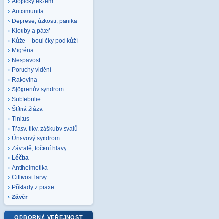
Atopický ekzém
Autoimunita
Deprese, úzkosti, panika
Klouby a páteř
Kůže – bouličky pod kůží
Migréna
Nespavost
Poruchy vidění
Rakovina
Sjögrenův syndrom
Subfebrilie
Štítná žláza
Tinitus
Třasy, tiky, záškuby svalů
Únavový syndrom
Závratě, točení hlavy
Léčba
Antihelmetika
Citlivost larvy
Příklady z praxe
Závěr
ODBORNÁ VEŘEJNOST