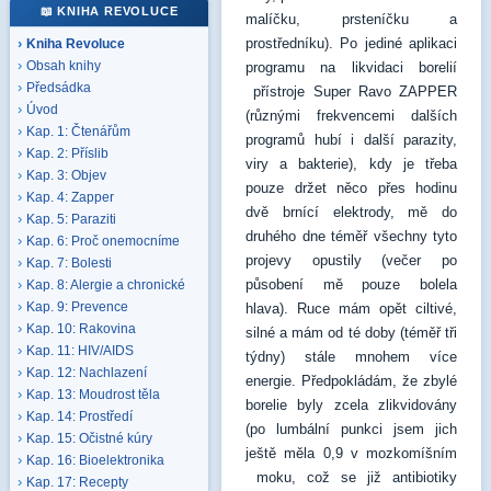
📖 KNIHA REVOLUCE
malíčku, prsteníčku a
prostředníku). Po jediné aplikaci
Kniha Revoluce
Obsah knihy
programu na likvidaci borelií
Předsádka
přístroje Super Ravo ZAPPER
Úvod
(různými frekvencemi dalších
Kap. 1: Čtenářům
programů hubí i další parazity,
Kap. 2: Příslib
viry a bakterie), kdy je třeba
Kap. 3: Objev
pouze držet něco přes hodinu
Kap. 4: Zapper
dvě brnící elektrody, mě do
Kap. 5: Paraziti
druhého dne téměř všechny tyto
Kap. 6: Proč onemocníme
projevy opustily (večer po
Kap. 7: Bolesti
působení mě pouze bolela
Kap. 8: Alergie a chronické
Kap. 9: Prevence
hlava). Ruce mám opět ciltivé,
Kap. 10: Rakovina
silné a mám od té doby (téměř tři
Kap. 11: HIV/AIDS
týdny) stále mnohem více
Kap. 12: Nachlazení
energie. Předpokládám, že zbylé
Kap. 13: Moudrost těla
borelie byly zcela zlikvidovány
Kap. 14: Prostředí
(po lumbální punkci jsem jich
Kap. 15: Očistné kúry
ještě měla 0,9 v mozkomíšním
Kap. 16: Bioelektronika
moku, což se již antibiotiky
Kap. 17: Recepty