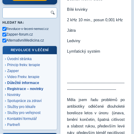
Bílé krvinky
🔍
2 kHz 10 min., posun 0,001 kHz
HLEDAT NA:
Revoluce-v-leceni-nemoci.cz
Játra
Zapper-forum.cz
AlternativniMedicina.cz
Ledviny
REVOLUCE V LÉČENÍ
Lymfatický systém
Úvodní stránka
Princip frekv. terapie
Zapper
Video Frekv. terapie
------------------------------------------------
Důležité informace
Registrace – novinky
-----------------------------------------
Novinky
Měla jsem řadu problémů po
Spolupráce za zdraví
antibiotiky odléčené dlouholeté
Služby pro lékaře
borelioze letos v únoru (únava,
Služby pro veřejnost
Kontaktní formulář
brnění končetin, špatná citlivost
Partneři
a slabost rukou, především levé
ruky, především téměř necitlivost