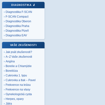
DIAGNOSTIKA
🔬
Diagnostika F-SCAN
F-SCAN Compact
Diagnostika Oberon
Diagnostika Praha
Diagnostika Plzeň
Diagnostika EAV
VAŠE ZKUŠENOSTI
Jak psát zkušenosti?
A–Z Vaše zkušenosti
Angína
Borelie a Chlamýdie
Borelióza
Cukrovka 1. typu
Cukrovka a tlak – Pavel
Frekvence na krásu
Frekvence na vlasy
Gynekologická cysta
Herpes, opary
Játra