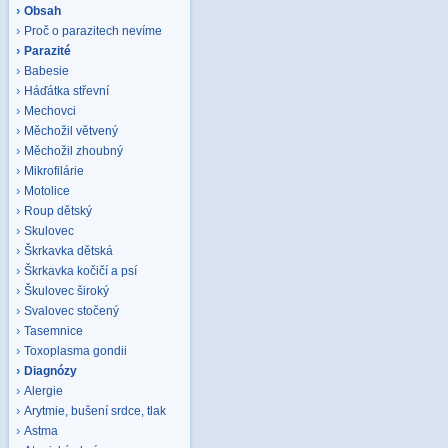
Obsah
Proč o parazitech nevíme
Parazité
Babesie
Háďátka střevní
Mechovci
Měchožil větvený
Měchožil zhoubný
Mikrofilárie
Motolice
Roup dětský
Skulovec
Škrkavka dětská
Škrkavka kočičí a psí
Škulovec široký
Svalovec stočený
Tasemnice
Toxoplasma gondii
Diagnózy
Alergie
Arytmie, bušení srdce, tlak
Astma