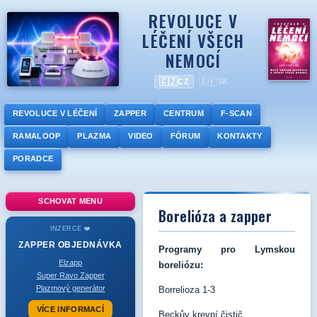
REVOLUCE V
LÉČENÍ VŠECH
NEMOCÍ
🇨🇿
🇸🇰
CZ
SK
REVOLUCE V LÉČENÍ
ZAPPER
CENTRUM
F-SCAN
RAMALOOP
PLAZMA
VIDEO
FÓRUM
KONTAKTY
PORADCE
SCHOVAT MENU
Borelióza a zapper
INZERCE ❤️
ZAPPER
OBJEDNÁVKA
Programy pro Lymskou
Elzapp
boreliózu:
Super Ravo Zapper
Plazmový generátor
Borrelioza 1-3
VÍCE INFORMACÍ
Beckův krevní čistič