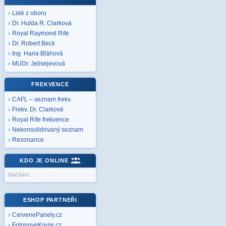
Lidé z oboru
Dr. Hulda R. Clarková
Royal Raymond Rife
Dr. Robert Beck
Ing. Hana Bláhová
MUDr. Jelisejevová
FREKVENCE
CAFL – seznam frekv.
Frekv. Dr. Clarkové
Royal Rife frekvence
Nekonsolidovaný seznam
Rezonance
KDO JE ONLINE
Načítám…
ESHOP PARTNEŘI
CervenePanely.cz
FotonoveKoule.cz