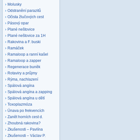
Molusky
Odstranění parazitů
Očista žlučových cest
Pásový opar
Plané neštovice
Plané neštovice za 1H
Rakovina a F. buski
Ramáček
Ramaloop a ranní kašel
Ramaloop a zapper
Regenerace buněk
Rotaviry a průjmy
Rýma, nachlazení
Spálová angína
Spálová angína a zapping
Spálová angína u dětí
Toxoplazmóza
Únava po frekvencích
Zanět horních cest d.
Zhoubná rakovina?
Zkušenosti – Pavlína
Zkušenosti – Václav P.