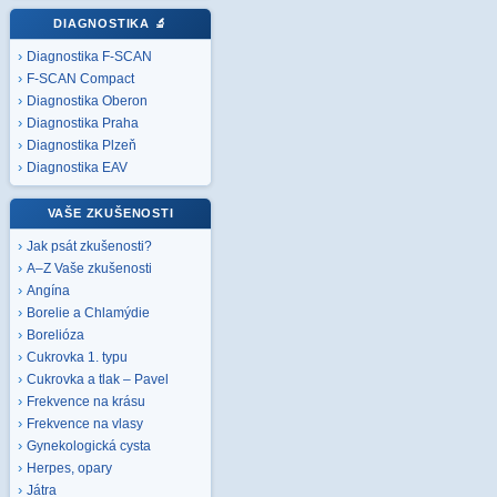
DIAGNOSTIKA
🔬
Diagnostika F-SCAN
F-SCAN Compact
Diagnostika Oberon
Diagnostika Praha
Diagnostika Plzeň
Diagnostika EAV
VAŠE ZKUŠENOSTI
Jak psát zkušenosti?
A–Z Vaše zkušenosti
Angína
Borelie a Chlamýdie
Borelióza
Cukrovka 1. typu
Cukrovka a tlak – Pavel
Frekvence na krásu
Frekvence na vlasy
Gynekologická cysta
Herpes, opary
Játra