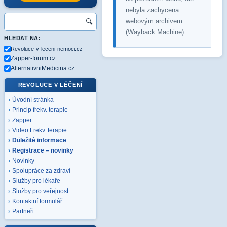
nebyla zachycena
webovým archivem
🔍
(Wayback Machine).
HLEDAT NA:
Revoluce-v-leceni-nemoci.cz
Zapper-forum.cz
AlternativniMedicina.cz
REVOLUCE V LÉČENÍ
Úvodní stránka
Princip frekv. terapie
Zapper
Video Frekv. terapie
Důležité informace
Registrace – novinky
Novinky
Spolupráce za zdraví
Služby pro lékaře
Služby pro veřejnost
Kontaktní formulář
Partneři