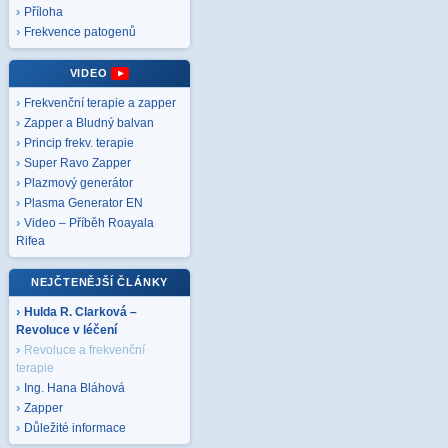
Příloha
Frekvence patogenů
VIDEO
Frekvenční terapie a zapper
Zapper a Bludný balvan
Princip frekv. terapie
Super Ravo Zapper
Plazmový generátor
Plasma Generator EN
Video – Příběh Roayala
Rifea
NEJČTENĚJŠÍ ČLÁNKY
Hulda R. Clarková –
Revoluce v léčení
Revoluce a frekvenční
terapie
Ing. Hana Bláhová
Zapper
Důležité informace