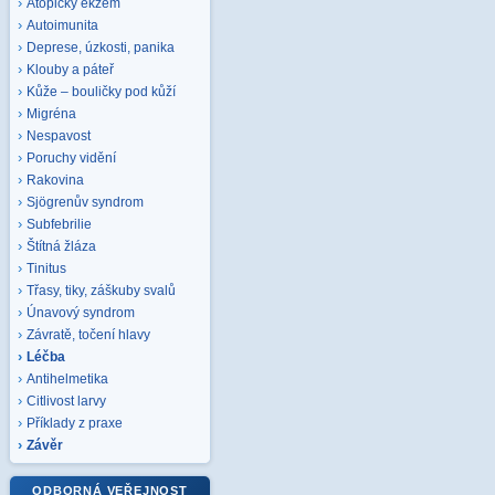
Atopický ekzém
Autoimunita
Deprese, úzkosti, panika
Klouby a páteř
Kůže – bouličky pod kůží
Migréna
Nespavost
Poruchy vidění
Rakovina
Sjögrenův syndrom
Subfebrilie
Štítná žláza
Tinitus
Třasy, tiky, záškuby svalů
Únavový syndrom
Závratě, točení hlavy
Léčba
Antihelmetika
Citlivost larvy
Příklady z praxe
Závěr
ODBORNÁ VEŘEJNOST