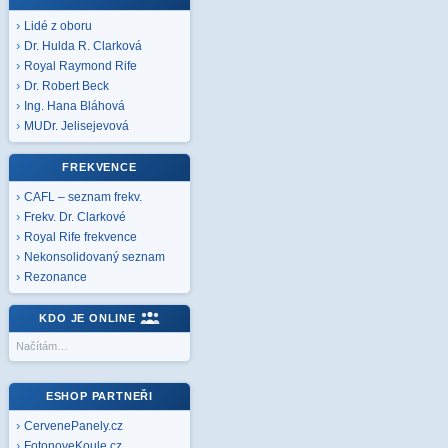
Lidé z oboru
Dr. Hulda R. Clarková
Royal Raymond Rife
Dr. Robert Beck
Ing. Hana Bláhová
MUDr. Jelisejevová
FREKVENCE
CAFL – seznam frekv.
Frekv. Dr. Clarkové
Royal Rife frekvence
Nekonsolidovaný seznam
Rezonance
KDO JE ONLINE
Načítám…
ESHOP PARTNEŘI
CervenePanely.cz
FotonoveKoule.cz