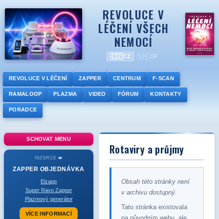
REVOLUCE V
LÉČENÍ VŠECH
NEMOCÍ
🇨🇿
🇸🇰
CZ
SK
REVOLUCE V LÉČENÍ
ZAPPER
CENTRUM
F-SCAN
RAMALOOP
PLAZMA
VIDEO
FÓRUM
KONTAKTY
PORADCE
SCHOVAT MENU
Rotaviry a průjmy
INZERCE ❤️
ZAPPER
OBJEDNÁVKA
Obsah této stránky není
Elzapp
Super Ravo Zapper
v archivu dostupný.
Plazmový generátor
Tato stránka existovala
VÍCE INFORMACÍ
na původním webu, ale