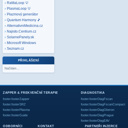
RaMaLoop 💡
PlasmaLoop 💡
Plazmový generátor
Quantum Harmony 🎵
AlternativniMedicina.cz
Najisto.Centrum.cz
SolarnePanely.sk
Microsoft
Windows
Seznam.cz
PŘIHLÁŠENÍ
Načítám…
ZAPPER & FREKVENČNÍ TERAPIE
DIAGNOSTIKA
footer.footerZapper
footer.footerDiagFscan
footer.footerSRZ
footer.footerDiagFscanCompact
footer.footerPlasma
footer.footerDiagOberon
footer.footerGuide
footer.footerDiagPrague
footer.footerDiagEAV
ODBORNÍCI
KONTAKT
PARTNEŘI INZERCE