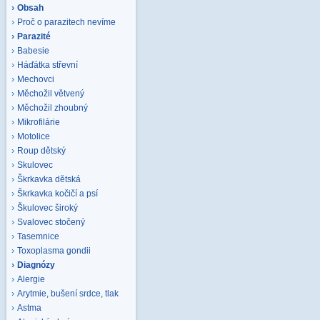
Obsah
Proč o parazitech nevíme
Parazité
Babesie
Háďátka střevní
Mechovci
Měchožil větvený
Měchožil zhoubný
Mikrofilárie
Motolice
Roup dětský
Skulovec
Škrkavka dětská
Škrkavka kočičí a psí
Škulovec široký
Svalovec stočený
Tasemnice
Toxoplasma gondii
Diagnózy
Alergie
Arytmie, bušení srdce, tlak
Astma