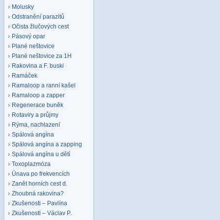
Molusky
Odstranění parazitů
Očista žlučových cest
Pásový opar
Plané neštovice
Plané neštovice za 1H
Rakovina a F. buski
Ramáček
Ramaloop a ranní kašel
Ramaloop a zapper
Regenerace buněk
Rotaviry a průjmy
Rýma, nachlazení
Spálová angína
Spálová angína a zapping
Spálová angína u dětí
Toxoplazmóza
Únava po frekvencích
Zanět horních cest d.
Zhoubná rakovina?
Zkušenosti – Pavlína
Zkušenosti – Václav P.