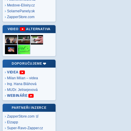
Medove-Elixiry.cz
SolarnePanely.sk
ZapperStore.com
VIDEO
ALTERNATIVA
DOPORUČUJEME ❤️
VIDEA
Milan Milan – videa
Ing. Hana Bláhová
MUDr. Jelisejevová
WEBINÁŘE
PARTNEŘI INZERCE
ZapperStore.com 🛒
Elzapp
Super-Ravo-Zapper.cz