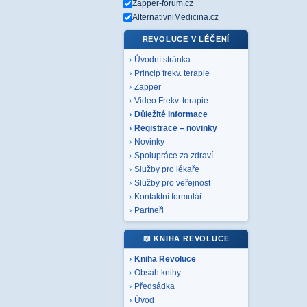
Zapper-forum.cz
AlternativniMedicina.cz
REVOLUCE V LÉČENÍ
Úvodní stránka
Princip frekv. terapie
Zapper
Video Frekv. terapie
Důležité informace
Registrace – novinky
Novinky
Spolupráce za zdraví
Služby pro lékaře
Služby pro veřejnost
Kontaktní formulář
Partneři
📖 KNIHA REVOLUCE
Kniha Revoluce
Obsah knihy
Předsádka
Úvod