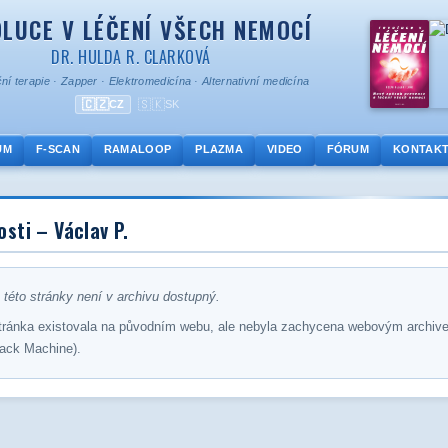
LUCE V LÉČENÍ VŠECH NEMOCÍ
DR. HULDA R. CLARKOVÁ
ní terapie
·
Zapper
·
Elektromedicína
·
Alternativní medicína
🇨🇿
🇸🇰
CZ
SK
UM
F-SCAN
RAMALOOP
PLAZMA
VIDEO
FÓRUM
KONTAK
sti – Václav P.
této stránky není v archivu dostupný.
tránka existovala na původním webu, ale nebyla zachycena webovým archiv
ack Machine).