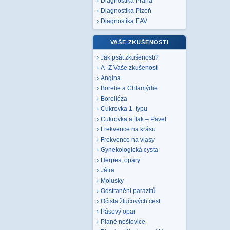
Diagnostika Praha
Diagnostika Plzeň
Diagnostika EAV
VAŠE ZKUŠENOSTI
Jak psát zkušenosti?
A–Z Vaše zkušenosti
Angína
Borelie a Chlamýdie
Borelióza
Cukrovka 1. typu
Cukrovka a tlak – Pavel
Frekvence na krásu
Frekvence na vlasy
Gynekologická cysta
Herpes, opary
Játra
Molusky
Odstranění parazitů
Očista žlučových cest
Pásový opar
Plané neštovice