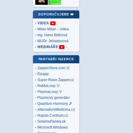
DOPORUČUJEME ❤️
VIDEA
Milan Milan – videa
Ing. Hana Bláhová
MUDr. Jelisejevová
WEBINÁŘE
PARTNEŘI INZERCE
ZapperStore.com 🛒
Elzapp
Super-Ravo-Zapper.cz
RaMaLoop 💡
PlasmaLoop 💡
Plazmový generátor
Quantum Harmony 🎵
AlternativniMedicina.cz
Najisto.Centrum.cz
SolarnePanely.sk
Microsoft
Windows