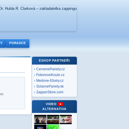
TY
PORADCE
ESHOP PARTNEŘI
CervenePanely.cz
FotonoveKoule.cz
Medove-Elixiry.cz
SolarnePanely.sk
ZapperStore.com
em
VIDEO
ALTERNATIVA