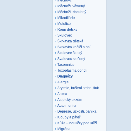
Mechovci
Měchožil větvený
Měchožil zhoubný
Mikrofilárie
Motolice
Roup dětský
Skulovec
Škrkavka dětská
Škrkavka kočičí a psí
Škulovec široký
Svalovec stočený
Tasemnice
Toxoplasma gondii
Diagnózy
Alergie
Arytmie, bušení srdce, tlak
Astma
Atopický ekzém
Autoimunita
Deprese, úzkosti, panika
Klouby a páteř
Kůže – bouličky pod kůží
Migréna