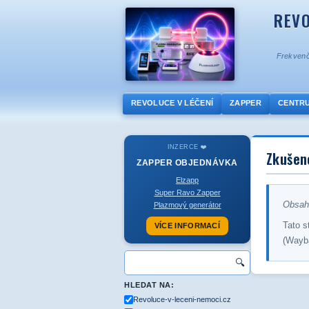
REVO
Frekvenč
REVOLUCE V LÉČENÍ
ZAPPER
CENTR
INZERCE ❤️
Zkušeno
ZAPPER
OBJEDNÁVKA
Elzapp
Super Ravo Zapper
Obsah 
Plazmový generátor
Tato s
VÍCE INFORMACÍ
(Wayb
🔍
HLEDAT NA:
Revoluce-v-leceni-nemoci.cz