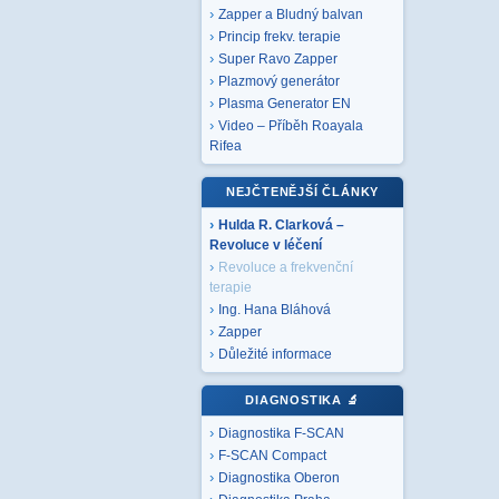
Zapper a Bludný balvan
Princip frekv. terapie
Super Ravo Zapper
Plazmový generátor
Plasma Generator EN
Video – Příběh Roayala
Rifea
NEJČTENĚJŠÍ ČLÁNKY
Hulda R. Clarková –
Revoluce v léčení
Revoluce a frekvenční
terapie
Ing. Hana Bláhová
Zapper
Důležité informace
DIAGNOSTIKA
🔬
Diagnostika F-SCAN
F-SCAN Compact
Diagnostika Oberon