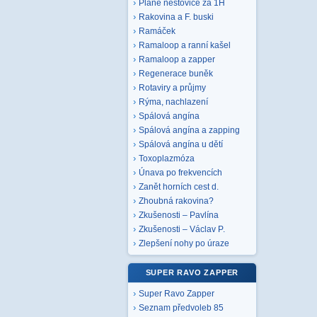
Plané neštovice za 1H
Rakovina a F. buski
Ramáček
Ramaloop a ranní kašel
Ramaloop a zapper
Regenerace buněk
Rotaviry a průjmy
Rýma, nachlazení
Spálová angína
Spálová angína a zapping
Spálová angína u dětí
Toxoplazmóza
Únava po frekvencích
Zanět horních cest d.
Zhoubná rakovina?
Zkušenosti – Pavlína
Zkušenosti – Václav P.
Zlepšení nohy po úraze
SUPER RAVO ZAPPER
Super Ravo Zapper
Seznam předvoleb 85