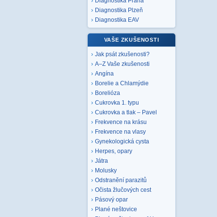
Diagnostika Praha
Diagnostika Plzeň
Diagnostika EAV
VAŠE ZKUŠENOSTI
Jak psát zkušenosti?
A–Z Vaše zkušenosti
Angína
Borelie a Chlamýdie
Borelióza
Cukrovka 1. typu
Cukrovka a tlak – Pavel
Frekvence na krásu
Frekvence na vlasy
Gynekologická cysta
Herpes, opary
Játra
Molusky
Odstranění parazitů
Očista žlučových cest
Pásový opar
Plané neštovice