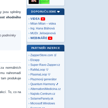
y jsou splněny
DOPORUČUJEME ❤️
nost vhodného
VIDEA
Milan Milan – videa
Ing. Hana Bláhová
MUDr. Jelisejevová
to podmínky
WEBINÁŘE
PARTNEŘI INZERCE
ZapperStore.com 🛒
Elzapp
Super-Ravo-Zapper.cz
 za normálních
RaMaLoop 💡
ismu nahromadí
PlasmaLoop 💡
a tam produkuje
Plazmový generátor
Quantum Harmony 🎵
AlternativniMedicina.cz
ekcí. To, co na
Najisto.Centrum.cz
SolarnePanely.sk
Microsoft
Windows