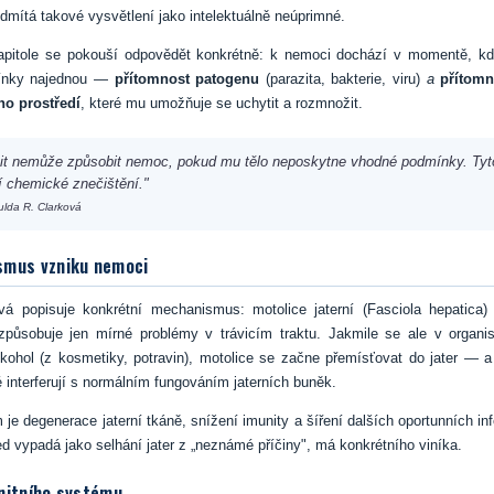
dmítá takové vysvětlení jako intelektuálně neúprimné.
apitole se pokouší odpovědět konkrétně: k nemoci dochází v momentě, kd
ínky najednou —
přítomnost patogenu
(parazita, bakterie, viru)
a
přítom
o prostředí
, které mu umožňuje se uchytit a rozmnožit.
zit nemůže způsobit nemoc, pokud mu tělo neposkytne vhodné podmínky. Ty
í chemické znečištění."
ulda R. Clarková
smus vzniku nemoci
ová popisuje konkrétní mechanismus: motolice jaterní (Fasciola hepatica)
 způsobuje jen mírné problémy v trávicím traktu. Jakmile se ale v organ
lkohol (z kosmetiky, potravin), motolice se začne přemísťovat do jater — 
ré interferují s normálním fungováním jaterních buněk.
je degenerace jaterní tkáně, snížení imunity a šíření dalších oportunních inf
ed vypadá jako selhání jater z „neznámé příčiny", má konkrétního viníka.
nitního systému