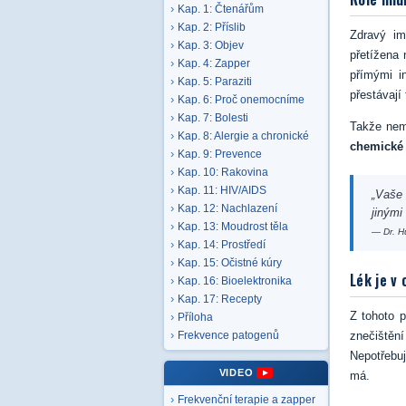
Kap. 1: Čtenářům
Kap. 2: Příslib
Zdravý im
Kap. 3: Objev
přetížena
Kap. 4: Zapper
přímými in
Kap. 5: Paraziti
přestávají
Kap. 6: Proč onemocníme
Kap. 7: Bolesti
Takže nem
Kap. 8: Alergie a chronické
chemické 
Kap. 9: Prevence
Kap. 10: Rakovina
Kap. 11: HIV/AIDS
„Vaše 
Kap. 12: Nachlazení
jinými
Kap. 13: Moudrost těla
— Dr. H
Kap. 14: Prostředí
Kap. 15: Očistné kúry
Lék je v 
Kap. 16: Bioelektronika
Kap. 17: Recepty
Z tohoto p
Příloha
znečištěn
Frekvence patogenů
Nepotřebu
VIDEO
má.
Frekvenční terapie a zapper