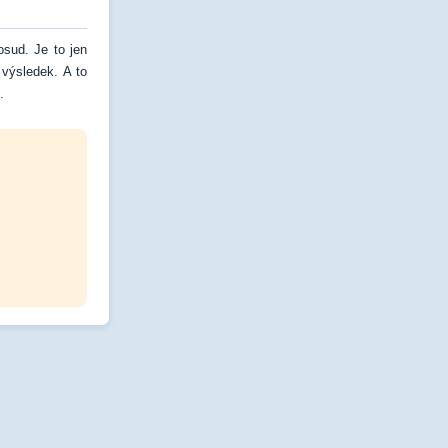
osud. Je to jen
výsledek. A to
.