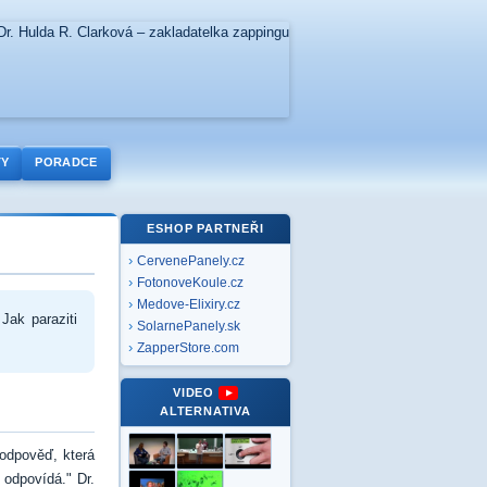
TY
PORADCE
ESHOP PARTNEŘI
CervenePanely.cz
FotonoveKoule.cz
Medove-Elixiry.cz
Jak paraziti
SolarnePanely.sk
ZapperStore.com
VIDEO
ALTERNATIVA
 odpověď, která
 odpovídá." Dr.