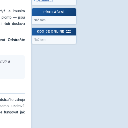
Seznam.cz
dyž je imunita
PŘIHLÁŠENÍ
h plomb — jsou
Načítám…
í rtuti doslova
KDO JE ONLINE
ovat.
Odstraňte
Načítám…
rtutí a
dstraňte zdroje
samo uzdraví.
e fungovat jak