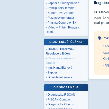
Diagnóza
Zapper a Bludný balvan
Princip frekv. terapie
Dr. Clarko
Super Ravo Zapper
popis toh
Plazmový generátor
platí pro 
Plasma Generator EN
Video – Příběh Roayala
Rifea
📚 Pok
NEJČTENĚJŠÍ ČLÁNKY
Kapi
Hulda R. Clarková –
Kapi
Revoluce v léčení
Revoluce a frekvenční
Kapi
terapie
Zapp
Ing. Hana Bláhová
Zapper
Důležité informace
DIAGNOSTIKA
🔬
Diagnostika F-SCAN
F-SCAN Compact
Diagnostika Oberon