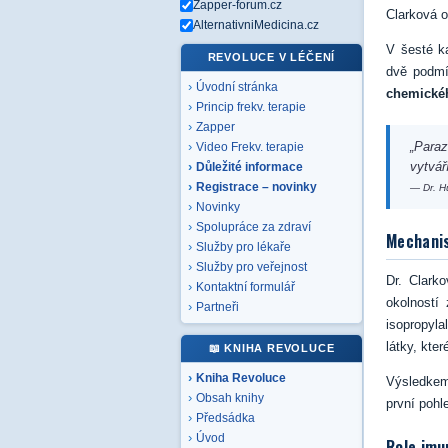
Zapper-forum.cz
Clarková o
AlternativniMedicina.cz
V šesté k
REVOLUCE V LÉČENÍ
dvě podm
Úvodní stránka
chemickéh
Princip frekv. terapie
Zapper
„Para
Video Frekv. terapie
vytvář
Důležité informace
Registrace – novinky
— Dr. H
Novinky
Spolupráce za zdraví
Mechani
Služby pro lékaře
Služby pro veřejnost
Dr. Clark
Kontaktní formulář
okolností
Partneři
isopropyla
látky, kte
📖 KNIHA REVOLUCE
Kniha Revoluce
Výsledkem 
Obsah knihy
první pohl
Předsádka
Úvod
Role imu