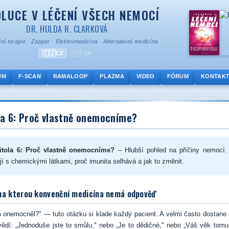
LUCE V LÉČENÍ VŠECH NEMOCÍ
DR. HULDA R. CLARKOVÁ
ní terapie
·
Zapper
·
Elektromedicína
·
Alternativní medicína
🇨🇿
🇸🇰
CZ
SK
UM
F-SCAN
RAMALOOP
PLAZMA
VIDEO
FÓRUM
KONTAK
la 6: Proč vlastně onemocníme?
itola 6: Proč vlastně onemocníme?
– Hlubší pohled na příčiny nemocí. 
ují s chemickými látkami, proč imunita selhává a jak to změnit.
na kterou konvenční medicína nemá odpověď
 onemocněl?" — tuto otázku si klade každý pacient. A velmi často dostane
ědí: „Jednoduše jste to smůlu," nebo „Je to dědičné," nebo „Váš věk tomu