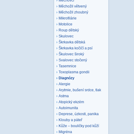
Mechovci
Měchožil větvený
Měchožil zhoubný
Mikrofilárie
Motolice
Roup dětský
Skulovec
Škrkavka dětská
Škrkavka kočičí a psí
Škulovec široký
Svalovec stočený
Tasemnice
Toxoplasma gondii
Diagnózy
Alergie
Arytmie, bušení srdce, tlak
Astma
Atopický ekzém
Autoimunita
Deprese, úzkosti, panika
Klouby a páteř
Kůže – bouličky pod kůží
Migréna