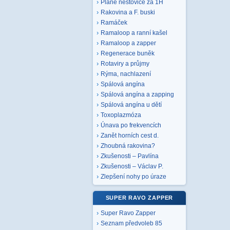
Plané neštovice za 1H
Rakovina a F. buski
Ramáček
Ramaloop a ranní kašel
Ramaloop a zapper
Regenerace buněk
Rotaviry a průjmy
Rýma, nachlazení
Spálová angína
Spálová angína a zapping
Spálová angína u dětí
Toxoplazmóza
Únava po frekvencích
Zanět horních cest d.
Zhoubná rakovina?
Zkušenosti – Pavlína
Zkušenosti – Václav P.
Zlepšení nohy po úraze
SUPER RAVO ZAPPER
Super Ravo Zapper
Seznam předvoleb 85