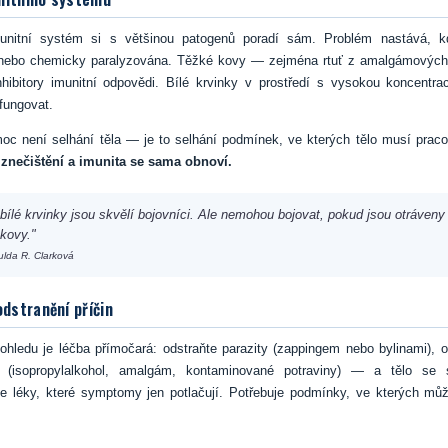
unitní systém si s většinou patogenů poradí sám. Problém nastává, k
 nebo chemicky paralyzována. Těžké kovy — zejména rtuť z amalgámovýc
hibitory imunitní odpovědi. Bílé krvinky v prostředí s vysokou koncentrac
 fungovat.
oc není selhání těla — je to selhání podmínek, ve kterých tělo musí prac
znečištění a imunita se sama obnoví.
bílé krvinky jsou skvělí bojovníci. Ale nemohou bojovat, pokud jsou otráveny 
 kovy."
ulda R. Clarková
odstranění příčin
ohledu je léčba přímočará: odstraňte parazity (zappingem nebo bylinami), o
í (isopropylalkohol, amalgám, kontaminované potraviny) — a tělo se 
je léky, které symptomy jen potlačují. Potřebuje podmínky, ve kterých můž