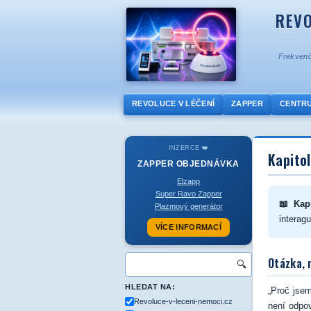
REVO
Frekvenč
REVOLUCE V LÉČENÍ
ZAPPER
CENTR
INZERCE ❤️
Kapito
ZAPPER
OBJEDNÁVKA
Elzapp
Super Ravo Zapper
📖 Kap
Plazmový generátor
interag
VÍCE INFORMACÍ
Otázka, 
🔍
HLEDAT NA:
„Proč jsem
Revoluce-v-leceni-nemoci.cz
není odpov