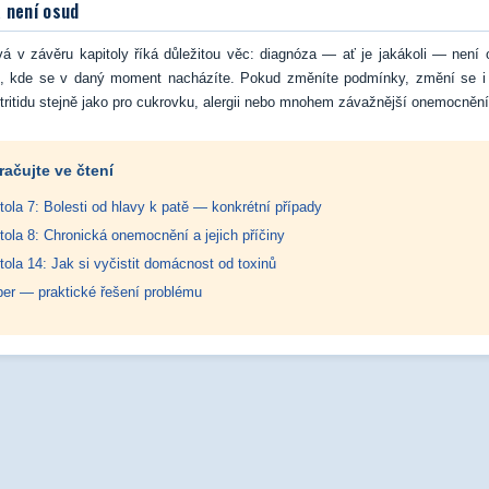
 není osud
vá v závěru kapitoly říká důležitou věc: diagnóza — ať je jakákoli — není 
o, kde se v daný moment nacházíte. Pokud změníte podmínky, změní se i 
artritidu stejně jako pro cukrovku, alergii nebo mnohem závažnější onemocnění
račujte ve čtení
tola 7: Bolesti od hlavy k patě — konkrétní případy
tola 8: Chronická onemocnění a jejich příčiny
tola 14: Jak si vyčistit domácnost od toxinů
er — praktické řešení problému