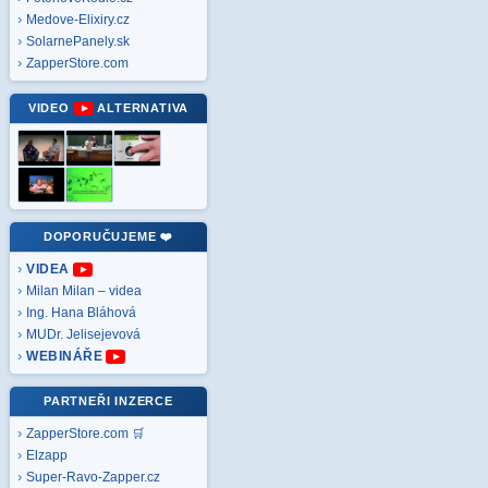
Medove-Elixiry.cz
SolarnePanely.sk
ZapperStore.com
VIDEO
ALTERNATIVA
DOPORUČUJEME ❤️
VIDEA
Milan Milan – videa
Ing. Hana Bláhová
MUDr. Jelisejevová
WEBINÁŘE
PARTNEŘI INZERCE
ZapperStore.com 🛒
Elzapp
Super-Ravo-Zapper.cz