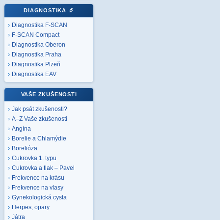
DIAGNOSTIKA
🔬
Diagnostika F-SCAN
F-SCAN Compact
Diagnostika Oberon
Diagnostika Praha
Diagnostika Plzeň
Diagnostika EAV
VAŠE ZKUŠENOSTI
Jak psát zkušenosti?
A–Z Vaše zkušenosti
Angína
Borelie a Chlamýdie
Borelióza
Cukrovka 1. typu
Cukrovka a tlak – Pavel
Frekvence na krásu
Frekvence na vlasy
Gynekologická cysta
Herpes, opary
Játra