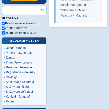
nebyla zachycena
webovým archivem
🔍
(Wayback Machine).
HLEDAT NA:
Revoluce-v-leceni-nemoci.cz
Zapper-forum.cz
AlternativniMedicina.cz
REVOLUCE V LÉČENÍ
Úvodní stránka
Princip frekv. terapie
Zapper
Video Frekv. terapie
Důležité informace
Registrace – novinky
Novinky
Spolupráce za zdraví
Služby pro lékaře
Služby pro veřejnost
Kontaktní formulář
Partneři