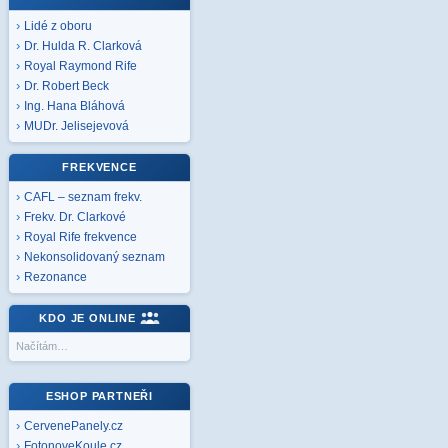
Lidé z oboru
Dr. Hulda R. Clarková
Royal Raymond Rife
Dr. Robert Beck
Ing. Hana Bláhová
MUDr. Jelisejevová
FREKVENCE
CAFL – seznam frekv.
Frekv. Dr. Clarkové
Royal Rife frekvence
Nekonsolidovaný seznam
Rezonance
KDO JE ONLINE
Načítám…
ESHOP PARTNEŘI
CervenePanely.cz
FotonoveKoule.cz