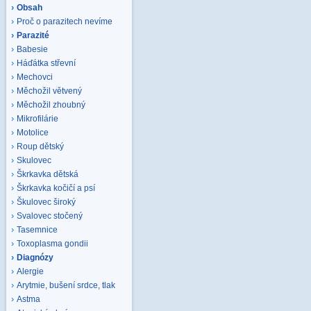
Obsah
Proč o parazitech nevíme
Parazité
Babesie
Háďátka střevní
Mechovci
Měchožil větvený
Měchožil zhoubný
Mikrofilárie
Motolice
Roup dětský
Skulovec
Škrkavka dětská
Škrkavka kočičí a psí
Škulovec široký
Svalovec stočený
Tasemnice
Toxoplasma gondii
Diagnózy
Alergie
Arytmie, bušení srdce, tlak
Astma