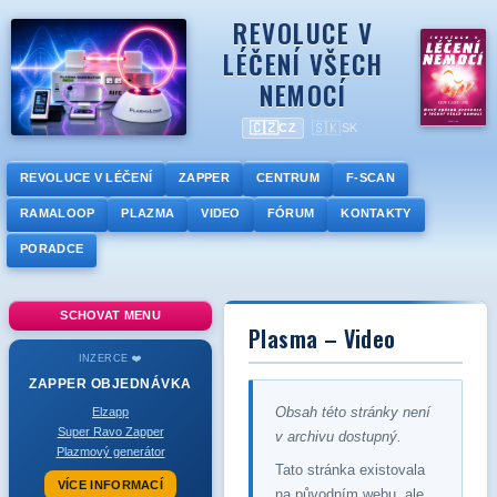
REVOLUCE V
LÉČENÍ VŠECH
NEMOCÍ
🇨🇿
🇸🇰
CZ
SK
REVOLUCE V LÉČENÍ
ZAPPER
CENTRUM
F-SCAN
RAMALOOP
PLAZMA
VIDEO
FÓRUM
KONTAKTY
PORADCE
SCHOVAT MENU
Plasma – Video
INZERCE ❤️
ZAPPER
OBJEDNÁVKA
Obsah této stránky není
Elzapp
Super Ravo Zapper
v archivu dostupný.
Plazmový generátor
Tato stránka existovala
VÍCE INFORMACÍ
na původním webu, ale