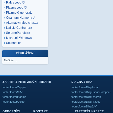
RaMaLoop 💡
PlasmaLoop 💡
Plazmový generátor
Quantum Harmony 🎵
AlternativniMedicina.cz
Najisto.Centrum.cz
SolarnePanely.sk
Microsoft
Windows
Seznam.cz
PŘIHLÁŠENÍ
Načítám…
ZAPPER & FREKVENČNÍ TERAPIE
DIAGNOSTIKA
footer.footerZapper
footer.footerDiagFscan
footer.footerSRZ
footer.footerDiagFscanCompact
footer.footerPlasma
footer.footerDiagOberon
footer.footerGuide
footer.footerDiagPrague
footer.footerDiagEAV
ODBORNÍCI
KONTAKT
PARTNEŘI INZERCE