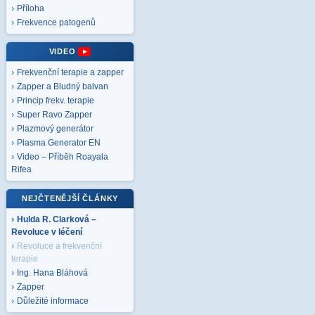
Příloha
Frekvence patogenů
VIDEO
Frekvenční terapie a zapper
Zapper a Bludný balvan
Princip frekv. terapie
Super Ravo Zapper
Plazmový generátor
Plasma Generator EN
Video – Příběh Roayala
Rifea
NEJČTENĚJŠÍ ČLÁNKY
Hulda R. Clarková –
Revoluce v léčení
Revoluce a frekvenční
terapie
Ing. Hana Bláhová
Zapper
Důležité informace