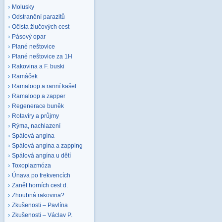
Molusky
Odstranění parazitů
Očista žlučových cest
Pásový opar
Plané neštovice
Plané neštovice za 1H
Rakovina a F. buski
Ramáček
Ramaloop a ranní kašel
Ramaloop a zapper
Regenerace buněk
Rotaviry a průjmy
Rýma, nachlazení
Spálová angína
Spálová angína a zapping
Spálová angína u dětí
Toxoplazmóza
Únava po frekvencích
Zanět horních cest d.
Zhoubná rakovina?
Zkušenosti – Pavlína
Zkušenosti – Václav P.