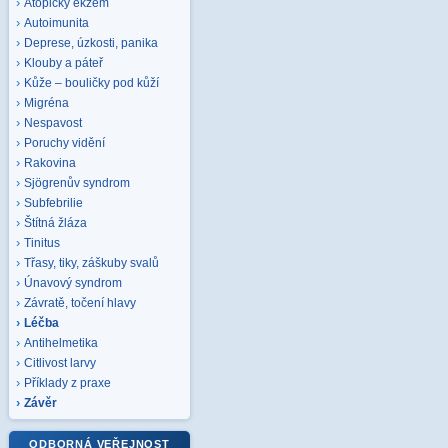
Atopický ekzém
Autoimunita
Deprese, úzkosti, panika
Klouby a páteř
Kůže – bouličky pod kůží
Migréna
Nespavost
Poruchy vidění
Rakovina
Sjögrenův syndrom
Subfebrilie
Štítná žláza
Tinitus
Třasy, tiky, záškuby svalů
Únavový syndrom
Závratě, točení hlavy
Léčba
Antihelmetika
Citlivost larvy
Příklady z praxe
Závěr
ODBORNÁ VEŘEJNOST