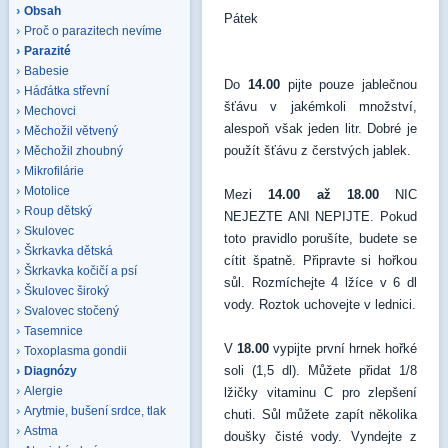
Obsah
Pátek
Proč o parazitech nevíme
Parazité
Babesie
Do
14.00
pijte pouze jablečnou
Háďátka střevní
šťávu v jakémkoli množství,
Mechovci
alespoň však jeden litr. Dobré je
Měchožil větvený
použít šťávu z čerstvých jablek.
Měchožil zhoubný
Mikrofilárie
Motolice
Mezi
14.00 až 18.00
NIC
Roup dětský
NEJEZTE ANI NEPIJTE. Pokud
Skulovec
toto pravidlo porušíte, budete se
Škrkavka dětská
cítit špatně. Připravte si hořkou
Škrkavka kočičí a psí
sůl. Rozmíchejte 4 lžíce v 6 dl
Škulovec široký
vody. Roztok uchovejte v lednici.
Svalovec stočený
Tasemnice
V
18.00
vypijte první hrnek hořké
Toxoplasma gondii
soli (1,5 dl). Můžete přidat 1/8
Diagnózy
Alergie
lžičky vitaminu C pro zlepšení
Arytmie, bušení srdce, tlak
chuti. Sůl můžete zapít několika
Astma
doušky čisté vody. Vyndejte z