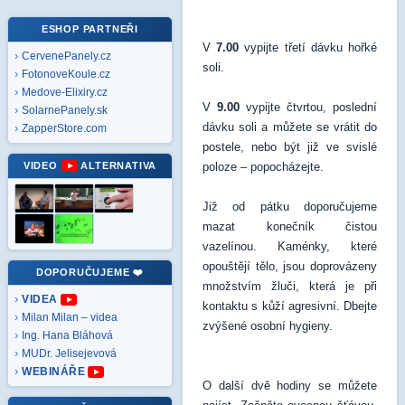
ESHOP PARTNEŘI
V
7.00
vypijte třetí dávku hořké
CervenePanely.cz
soli.
FotonoveKoule.cz
Medove-Elixiry.cz
V
9.00
vypijte čtvrtou, poslední
SolarnePanely.sk
dávku soli a můžete se vrátit do
ZapperStore.com
postele, nebo být již ve svislé
VIDEO
ALTERNATIVA
poloze – popocházejte.
Již od pátku doporučujeme
mazat konečník čistou
vazelínou. Kaménky, které
opouštějí tělo, jsou doprovázeny
DOPORUČUJEME ❤️
množstvím žluči, která je při
VIDEA
kontaktu s kůží agresivní. Dbejte
Milan Milan – videa
zvýšené osobní hygieny.
Ing. Hana Bláhová
MUDr. Jelisejevová
WEBINÁŘE
O další dvě hodiny se můžete