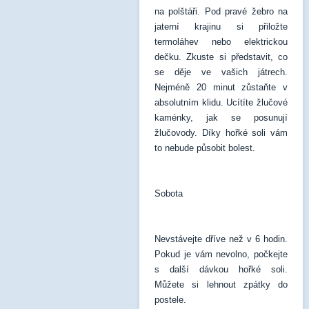
na polštáři. Pod pravé žebro na
jaterní krajinu si přiložte
termoláhev nebo elektrickou
dečku. Zkuste si představit, co
se děje ve vašich játrech.
Nejméně 20 minut zůstaňte v
absolutním klidu. Ucítíte žlučové
kaménky, jak se posunují
žlučovody. Díky hořké soli vám
to nebude působit bolest.
Sobota
Nevstávejte dříve než v 6 hodin.
Pokud je vám nevolno, počkejte
s další dávkou hořké soli.
Můžete si lehnout zpátky do
postele.