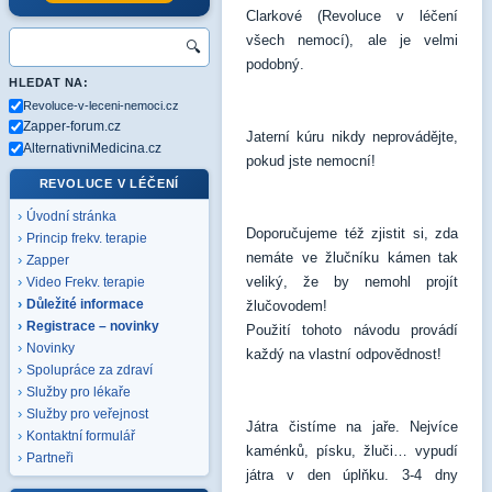
Clarkové (Revoluce v léčení
všech nemocí), ale je velmi
🔍
podobný.
HLEDAT NA:
Revoluce-v-leceni-nemoci.cz
Zapper-forum.cz
Jaterní kúru nikdy neprovádějte,
AlternativniMedicina.cz
pokud jste nemocní!
REVOLUCE V LÉČENÍ
Úvodní stránka
Doporučujeme též zjistit si, zda
Princip frekv. terapie
nemáte ve žlučníku kámen tak
Zapper
veliký, že by nemohl projít
Video Frekv. terapie
Důležité informace
žlučovodem!
Registrace – novinky
Použití tohoto návodu provádí
Novinky
každý na vlastní odpovědnost!
Spolupráce za zdraví
Služby pro lékaře
Služby pro veřejnost
Játra čistíme na jaře. Nejvíce
Kontaktní formulář
kaménků, písku, žluči… vypudí
Partneři
játra v den úplňku. 3-4 dny