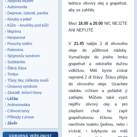
Atopický ekzém
lednice olivový olej a grapefruit,
Autoimunita
aby se zahřály.
Deprese, úzkosti, panika
Klouby a páteř
Mezi
18.00 a 20.00
NIC NEJZTE
Kůže – bouličky pod kůží
ANI NEPIJTE.
Migréna
Nespavost
V
21.45
nalijte 2 dl olivového
Poruchy vidění
Rakovina
oleje do půllitrové nádoby.
Sjögrenův syndrom
Vymačkejte do jiného hrnku
Subfebrilie
grapefruit a odstraňte dužinu
Štítná žláza
vidličkou. Měli byste získat
Tinitus
nejméně 2 dl šťávy. Šťávu přilijte
Třasy, tiky, záškuby svalů
do olivového oleje. Uzavřete
Únavový syndrom
nádobu víčkem a pořádně jí
Závratě, točení hlavy
zatřepte. Můžete také vypít
Léčba
nejdřív olivový olej a pro
Antihelmetika
zlepšení chuti ho zapít
Citlivost larvy
Příklady z praxe
grapefruitovou šťávou. Nyní
Závěr
navštivte toaletu (jednou, nebo i
víckrát, i kdybyste se měli
ODBORNÁ VEŘEJNOST