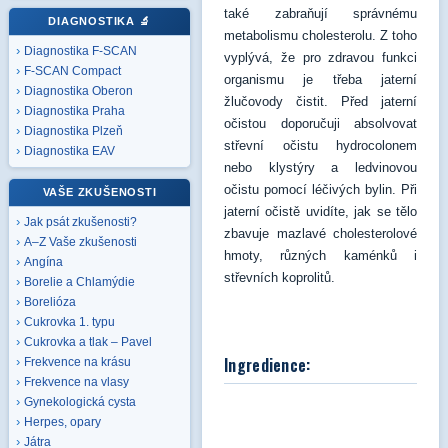
také zabraňují správnému
DIAGNOSTIKA
🔬
metabolismu cholesterolu. Z toho
Diagnostika F-SCAN
vyplývá, že pro zdravou funkci
F-SCAN Compact
organismu je třeba jaterní
Diagnostika Oberon
žlučovody čistit. Před jaterní
Diagnostika Praha
očistou doporučuji absolvovat
Diagnostika Plzeň
střevní očistu hydrocolonem
Diagnostika EAV
nebo klystýry a ledvinovou
očistu pomocí léčivých bylin. Při
VAŠE ZKUŠENOSTI
jaterní očistě uvidíte, jak se tělo
Jak psát zkušenosti?
zbavuje mazlavé cholesterolové
A–Z Vaše zkušenosti
hmoty, různých kaménků i
Angína
střevních koprolitů.
Borelie a Chlamýdie
Borelióza
Cukrovka 1. typu
Cukrovka a tlak – Pavel
Ingredience:
Frekvence na krásu
Frekvence na vlasy
Gynekologická cysta
Herpes, opary
Játra