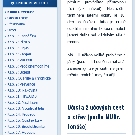
předtím provádíme přípravnou
📖 KNIHA REVOLUCE
fázi (viz návod). Nejzazším
Kniha Revoluce
termínem jaterní očisty je 10.
Obsah knihy
den po úplňku. Játra je nutné
Předsádka
očistit minimálně 4x ročně, neboť
Úvod
jaterní dráha má v lidském těle 4
Kap. 1: Čtenářům
ramena.
Kap. 2: Příslib
Kap. 3: Objev
Kap. 4: Zapper
Má – li někdo veliké problémy s
Kap. 5: Paraziti
játry (jsou – li hodně namáhaná,
Kap. 6: Proč onemocníme
zanesená), lze je čistit i v jiném
Kap. 7: Bolesti
ročním období, tedy častěji.
Kap. 8: Alergie a chronické
Kap. 9: Prevence
Kap. 10: Rakovina
Kap. 11: HIV/AIDS
Kap. 12: Nachlazení
Očista žlučových cest
Kap. 13: Moudrost těla
a střev (podle MUDr.
Kap. 14: Prostředí
Kap. 15: Očistné kúry
Jonáše)
Kap. 16: Bioelektronika
Kap. 17: Recepty