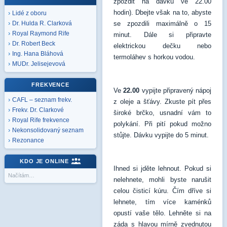
zpozdit na dávku ve 22.00
hodin). Dbejte však na to, abyste
Lidé z oboru
se zpozdili maximálně o 15
Dr. Hulda R. Clarková
Royal Raymond Rife
minut. Dále si připravte
Dr. Robert Beck
elektrickou dečku nebo
Ing. Hana Bláhová
termoláhev s horkou vodou.
MUDr. Jelisejevová
FREKVENCE
Ve
22.00
vypijte připravený nápoj
CAFL – seznam frekv.
z oleje a šťávy. Zkuste pít přes
Frekv. Dr. Clarkové
široké brčko, usnadní vám to
Royal Rife frekvence
polykání. Při pití pokud možno
Nekonsolidovaný seznam
stůjte. Dávku vypijte do 5 minut.
Rezonance
KDO JE ONLINE
Ihned si jděte lehnout. Pokud si
Načítám…
nelehnete, mohli byste narušit
celou čisticí kúru. Čím dříve si
lehnete, tím více kaménků
opustí vaše tělo. Lehněte si na
záda s hlavou mírně zvednutou