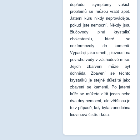
dopředu, symptomy vašich
problémů se můžou vrátit zpět.
Jaterní kúru nikdy neprovádějte,
pokud jste nemocní. Někdy jsou
žlučovody plné krystalků
cholesterolu, které se
nezformovaly do kamenů.
Vypadají jako smetí, plovoucí na
povrchu vody v záchodové míse.
Jejich zbarvení může být
dohněda. Zbavení se těchto
krystalků je stejně důležité jako
zbavení se kamenů. Po jaterní
kúře se můžete cítit jeden nebo
dva dny nemocní, ale většinou je
to v případě, kdy byla zanedbána
ledvinová čistící kúra.