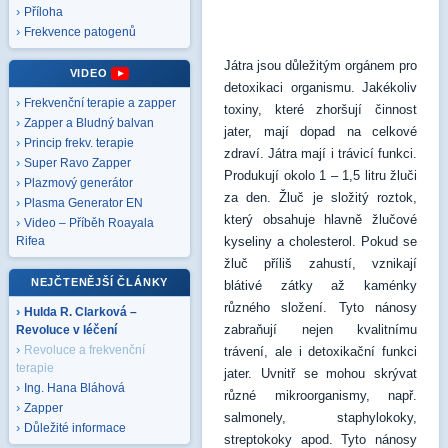
Příloha
Frekvence patogenů
Játra jsou důležitým orgánem pro
VIDEO
detoxikaci organismu. Jakékoliv
Frekvenční terapie a zapper
toxiny, které zhoršují činnost
Zapper a Bludný balvan
jater, mají dopad na celkové
Princip frekv. terapie
zdraví. Játra mají i trávicí funkci.
Super Ravo Zapper
Produkují okolo 1 – 1,5 litru žluči
Plazmový generátor
za den. Žluč je složitý roztok,
Plasma Generator EN
který obsahuje hlavně žlučové
Video – Příběh Roayala
kyseliny a cholesterol. Pokud se
Rifea
žluč příliš zahustí, vznikají
NEJČTENĚJŠÍ ČLÁNKY
blátivé zátky až kaménky
různého složení. Tyto nánosy
Hulda R. Clarková –
zabraňují nejen kvalitnímu
Revoluce v léčení
Revoluce a frekvenční
trávení, ale i detoxikační funkci
terapie
jater. Uvnitř se mohou skrývat
Ing. Hana Bláhová
různé mikroorganismy, např.
Zapper
salmonely, staphylokoky,
Důležité informace
streptokoky apod. Tyto nánosy