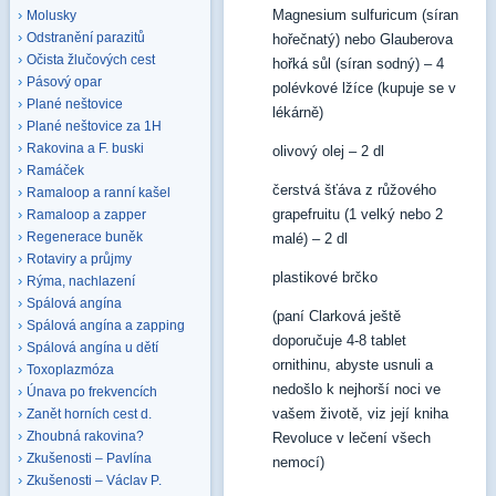
Magnesium sulfuricum (síran
Molusky
Odstranění parazitů
hořečnatý) nebo Glauberova
Očista žlučových cest
hořká sůl (síran sodný) – 4
Pásový opar
polévkové lžíce (kupuje se v
Plané neštovice
lékárně)
Plané neštovice za 1H
Rakovina a F. buski
olivový olej – 2 dl
Ramáček
čerstvá šťáva z růžového
Ramaloop a ranní kašel
grapefruitu (1 velký nebo 2
Ramaloop a zapper
Regenerace buněk
malé) – 2 dl
Rotaviry a průjmy
plastikové brčko
Rýma, nachlazení
Spálová angína
(paní Clarková ještě
Spálová angína a zapping
doporučuje 4-8 tablet
Spálová angína u dětí
ornithinu, abyste usnuli a
Toxoplazmóza
nedošlo k nejhorší noci ve
Únava po frekvencích
vašem životě, viz její kniha
Zanět horních cest d.
Zhoubná rakovina?
Revoluce v lečení všech
Zkušenosti – Pavlína
nemocí)
Zkušenosti – Václav P.