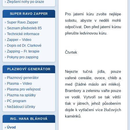
Zlepšení nohy po úraze
SUPER RAVO ZAPPER
Pro jaterní kúru zvolte nejlépe
sobotu, abyste v neděli mohli
Super Ravo Zapper
odpočívat. Den před jaterní kúrou
Seznam předvoleb 85
přerušte ledvinovou kúru.
Technické informace
Zapper – Video
Dopis od Dr. Clarkové
Zapping – Fr. terapie
Čtvrtek
Pokyny pro zapping
PLAZMOVÝ GENERÁTOR
Nejezte tučná jídla, pouze
vařené cereálie, ovoce, chléb a
Plazmový generátor
Plasma – Video
med (žádné máslo ani mléko).
Plasma pro veřejnost
Brambory a zeleninu vařte pouze
Plazma na splátky
ve vodě. Vytvoří se tak větší
PC program
tlak v játrech, jehož působením
Nežádoucí účinky
dojde k vytlačení více žlučových
kaménků.
ING. HANA BLÁHOVÁ
Úvod