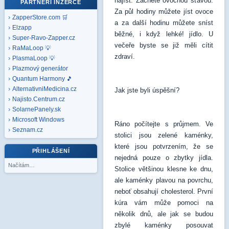
najíst. Začněte ovocnou šťávou.
PARTNEŘI INZERCE
Za půl hodiny můžete jíst ovoce
ZapperStore.com 🛒
a za další hodinu můžete sníst
Elzapp
běžné, i když lehké! jídlo. U
Super-Ravo-Zapper.cz
večeře byste se již měli cítit
RaMaLoop 💡
zdraví.
PlasmaLoop 💡
Plazmový generátor
Quantum Harmony 🎵
AlternativniMedicina.cz
Jak jste byli úspěšní?
Najisto.Centrum.cz
SolarnePanely.sk
Microsoft
Windows
Ráno počítejte s průjmem. Ve
Seznam.cz
stolici jsou zelené kaménky,
které jsou potvrzením, že se
PŘIHLÁŠENÍ
nejedná pouze o zbytky jídla.
Načítám…
Stolice většinou klesne ke dnu,
ale kaménky plavou na povrchu,
neboť obsahují cholesterol. První
kúra vám může pomoci na
několik dnů, ale jak se budou
zbylé kaménky posouvat