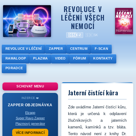
REVOLUCE V
LÉČENÍ VŠECH
NEMOCÍ
🇨🇿
🇸🇰
CZ
SK
REVOLUCE V LÉČENÍ
ZAPPER
CENTRUM
F-SCAN
RAMALOOP
PLAZMA
VIDEO
FÓRUM
KONTAKTY
PORADCE
SCHOVAT MENU
Jaterní čistící kůra
INZERCE ❤️
ZAPPER
OBJEDNÁVKA
Zde uvádíme Jaterní čistící kůru,
Elzapp
která je určená k odplavení
Super Ravo Zapper
žlučníkových a jaterních
Plazmový generátor
kamenů, kamínků a tzv. bláta.
VÍCE INFORMACÍ
Tento návod není z knihy Dr.