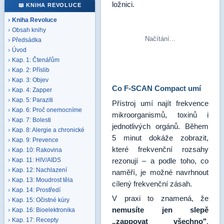
ložnici.
📖 KNIHA REVOLUCE
Kniha Revoluce
Obsah knihy
Načítání...
Předsádka
Úvod
Kap. 1: Čtenářům
Kap. 2: Příslib
Kap. 3: Objev
Co F-SCAN Compact umí
Kap. 4: Zapper
Kap. 5: Paraziti
Přístroj umí najít frekvence
Kap. 6: Proč onemocníme
mikroorganismů, toxinů i
Kap. 7: Bolesti
jednotlivých orgánů. Během
Kap. 8: Alergie a chronické
5 minut dokáže zobrazit,
Kap. 9: Prevence
které frekvenční rozsahy
Kap. 10: Rakovina
rezonují – a podle toho, co
Kap. 11: HIV/AIDS
Kap. 12: Nachlazení
naměří, je možné navrhnout
Kap. 13: Moudrost těla
cílený frekvenční zásah.
Kap. 14: Prostředí
V praxi to znamená, že
Kap. 15: Očistné kúry
nemusíte jen slepě
Kap. 16: Bioelektronika
Kap. 17: Recepty
„zappovat všechno"
.