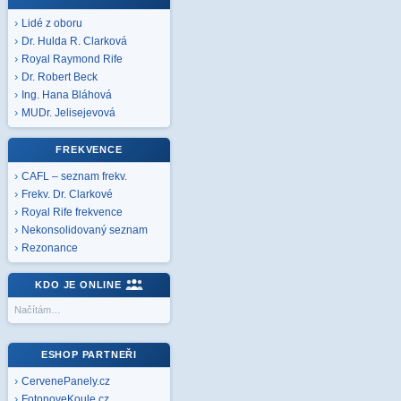
Lidé z oboru
Dr. Hulda R. Clarková
Royal Raymond Rife
Dr. Robert Beck
Ing. Hana Bláhová
MUDr. Jelisejevová
FREKVENCE
CAFL – seznam frekv.
Frekv. Dr. Clarkové
Royal Rife frekvence
Nekonsolidovaný seznam
Rezonance
KDO JE ONLINE
Načítám…
ESHOP PARTNEŘI
CervenePanely.cz
FotonoveKoule.cz