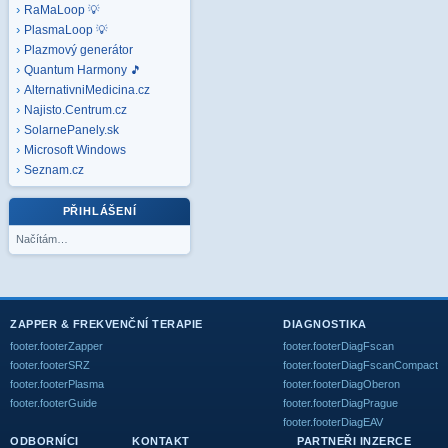
RaMaLoop 💡
PlasmaLoop 💡
Plazmový generátor
Quantum Harmony 🎵
AlternativniMedicina.cz
Najisto.Centrum.cz
SolarnePanely.sk
Microsoft
Windows
Seznam.cz
PŘIHLÁŠENÍ
Načítám…
ZAPPER & FREKVENČNÍ TERAPIE
DIAGNOSTIKA
footer.footerZapper
footer.footerDiagFscan
footer.footerSRZ
footer.footerDiagFscanCompact
footer.footerPlasma
footer.footerDiagOberon
footer.footerGuide
footer.footerDiagPrague
footer.footerDiagEAV
ODBORNÍCI
KONTAKT
PARTNEŘI INZERCE