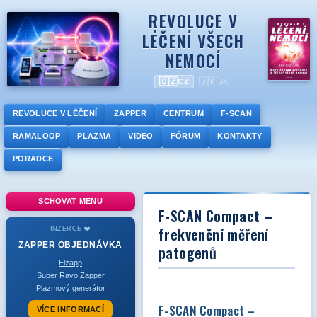
REVOLUCE V
LÉČENÍ VŠECH
NEMOCÍ
🇨🇿
🇸🇰
CZ
SK
REVOLUCE V LÉČENÍ
ZAPPER
CENTRUM
F-SCAN
RAMALOOP
PLAZMA
VIDEO
FÓRUM
KONTAKTY
PORADCE
SCHOVAT MENU
F-SCAN Compact –
frekvenční měření
INZERCE ❤️
ZAPPER
OBJEDNÁVKA
patogenů
Elzapp
Super Ravo Zapper
Plazmový generátor
F-SCAN Compact –
VÍCE INFORMACÍ