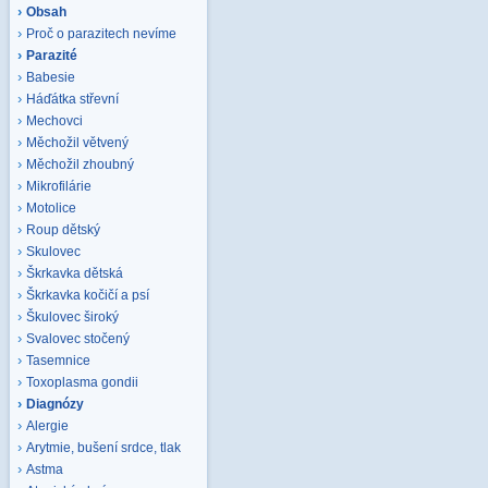
Obsah
Proč o parazitech nevíme
Parazité
Babesie
Háďátka střevní
Mechovci
Měchožil větvený
Měchožil zhoubný
Mikrofilárie
Motolice
Roup dětský
Skulovec
Škrkavka dětská
Škrkavka kočičí a psí
Škulovec široký
Svalovec stočený
Tasemnice
Toxoplasma gondii
Diagnózy
Alergie
Arytmie, bušení srdce, tlak
Astma