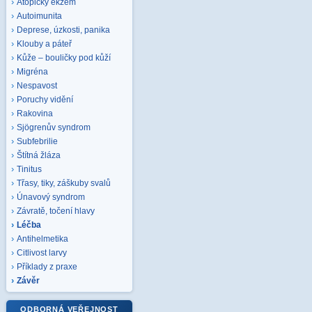
Atopický ekzém
Autoimunita
Deprese, úzkosti, panika
Klouby a páteř
Kůže – bouličky pod kůží
Migréna
Nespavost
Poruchy vidění
Rakovina
Sjögrenův syndrom
Subfebrilie
Štítná žláza
Tinitus
Třasy, tiky, záškuby svalů
Únavový syndrom
Závratě, točení hlavy
Léčba
Antihelmetika
Citlivost larvy
Příklady z praxe
Závěr
ODBORNÁ VEŘEJNOST