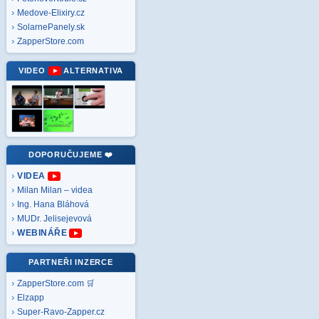
Medove-Elixiry.cz
SolarnePanely.sk
ZapperStore.com
VIDEO
ALTERNATIVA
DOPORUČUJEME ❤️
VIDEA
Milan Milan – videa
Ing. Hana Bláhová
MUDr. Jelisejevová
WEBINÁŘE
PARTNEŘI INZERCE
ZapperStore.com 🛒
Elzapp
Super-Ravo-Zapper.cz