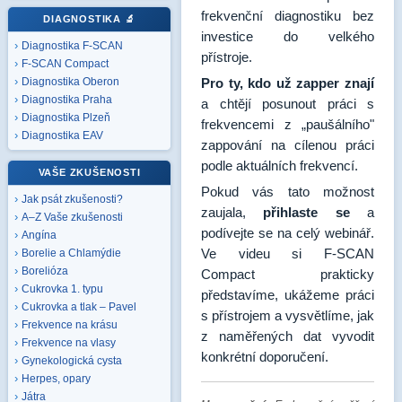
frekvenční diagnostiku bez
DIAGNOSTIKA
🔬
investice do velkého
Diagnostika F-SCAN
přístroje.
F-SCAN Compact
Pro ty, kdo už zapper znají
Diagnostika Oberon
Diagnostika Praha
a chtějí posunout práci s
Diagnostika Plzeň
frekvencemi z „paušálního"
Diagnostika EAV
zappování na cílenou práci
podle aktuálních frekvencí.
VAŠE ZKUŠENOSTI
Pokud vás tato možnost
Jak psát zkušenosti?
zaujala,
přihlaste se
a
A–Z Vaše zkušenosti
podívejte se na celý webinář.
Angína
Ve videu si F-SCAN
Borelie a Chlamýdie
Borelióza
Compact prakticky
Cukrovka 1. typu
představíme, ukážeme práci
Cukrovka a tlak – Pavel
s přístrojem a vysvětlíme, jak
Frekvence na krásu
z naměřených dat vyvodit
Frekvence na vlasy
konkrétní doporučení.
Gynekologická cysta
Herpes, opary
Játra