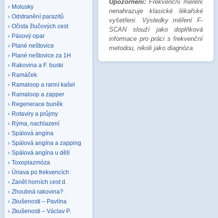
Upozornění:
Frekvenční měření
Molusky
nenahrazuje klasické lékařské
Odstranění parazitů
vyšetření. Výsledky měření F-
Očista žlučových cest
SCAN slouží jako doplňková
Pásový opar
informace pro práci s frekvenční
Plané neštovice
metodou, nikoli jako diagnóza.
Plané neštovice za 1H
Rakovina a F. buski
Ramáček
Ramaloop a ranní kašel
Ramaloop a zapper
Regenerace buněk
Rotaviry a průjmy
Rýma, nachlazení
Spálová angína
Spálová angína a zapping
Spálová angína u dětí
Toxoplazmóza
Únava po frekvencích
Zanět horních cest d.
Zhoubná rakovina?
Zkušenosti – Pavlína
Zkušenosti – Václav P.