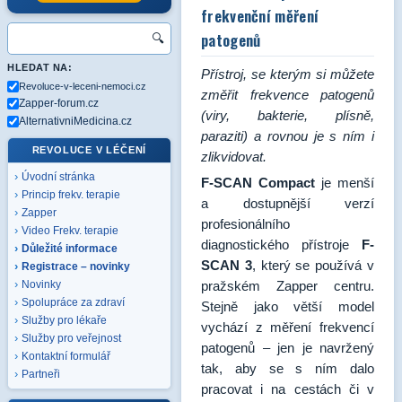
frekvenční měření
patogenů
🔍
HLEDAT NA:
Přístroj, se kterým si můžete
Revoluce-v-leceni-nemoci.cz
změřit frekvence patogenů
Zapper-forum.cz
(viry, bakterie, plísně,
AlternativniMedicina.cz
paraziti) a rovnou je s ním i
REVOLUCE V LÉČENÍ
zlikvidovat.
Úvodní stránka
F-SCAN Compact
je menší
Princip frekv. terapie
a dostupnější verzí
Zapper
profesionálního
Video Frekv. terapie
diagnostického přístroje
F-
Důležité informace
SCAN 3
, který se používá v
Registrace – novinky
pražském Zapper centru.
Novinky
Spolupráce za zdraví
Stejně jako větší model
Služby pro lékaře
vychází z měření frekvencí
Služby pro veřejnost
patogenů – jen je navržený
Kontaktní formulář
tak, aby se s ním dalo
Partneři
pracovat i na cestách či v