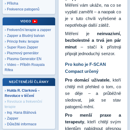
Příloha
Měření vám ukáže, na co se
Frekvence patogenů
vyplatí zaměřit – a naopak co
je v tuto chvíli vyřešené a
VIDEO
nepotřebuje další zátěž.
Frekvenční terapie a zapper
Měření je
neinvazivní,
Zapper a Bludný balvan
bezbolestné a trvá jen pár
Princip frekv. terapie
minut
– stačí k přístroji
Super Ravo Zapper
připojit jednoduchý senzor.
Plazmový generátor
Plasma Generator EN
Pro koho je F-SCAN
Video – Příběh Roayala
Rifea
Compact určený
Pro domácí uživatele
, kteří
NEJČTENĚJŠÍ ČLÁNKY
chtějí mít přehled o tom, co
Hulda R. Clarková –
se děje – a průběžně
Revoluce v léčení
sledovat, jak se stav
Revoluce a frekvenční
patogenů mění.
terapie
Ing. Hana Bláhová
Pro menší praxe a
Zapper
terapeuty
, kteří chtějí svým
Důležité informace
klientům nabídnout přesnou