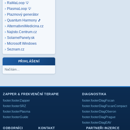
RaMaLoop 💡
PlasmaLoop 💡
Plazmový generátor
Quantum Harmony 🎵
AlternativniMedicina.cz
Najisto.Centrum.cz
SolarnePanely.sk
Microsoft
Windows
Seznam.cz
PŘIHLÁŠENÍ
Načítám…
ZAPPER & FREKVENČNÍ TERAPIE
DIAGNOSTIKA
footer.footerZapper
footer.footerDiagFscan
footer.footerSRZ
footer.footerDiagFscanCompact
footer.footerPlasma
footer.footerDiagOberon
footer.footerGuide
footer.footerDiagPrague
footer.footerDiagEAV
ODBORNÍCI
KONTAKT
PARTNEŘI INZERCE