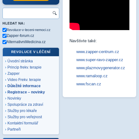
🔍
HLEDAT NA:
Revoluce-v-leceni-nemoci.cz
Zapper-forum.cz
Navštivte také:
AlternativniMedicina.cz
www.zapper-centrum.cz
REVOLUCE V LÉČENÍ
www.super-ravo-zapper.cz
Úvodní stránka
www.plazmovygenerator.cz
Princip frekv. terapie
Zapper
www.ramaloop.cz
Video Frekv. terapie
www.fscan.cz
Důležité informace
Registrace – novinky
Novinky
Spolupráce za zdraví
Služby pro lékaře
Služby pro veřejnost
Kontaktní formulář
Partneři