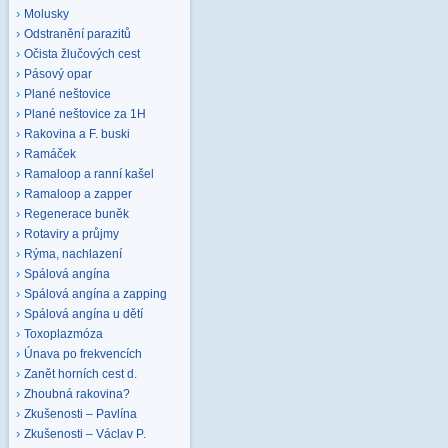
Molusky
Odstranění parazitů
Očista žlučových cest
Pásový opar
Plané neštovice
Plané neštovice za 1H
Rakovina a F. buski
Ramáček
Ramaloop a ranní kašel
Ramaloop a zapper
Regenerace buněk
Rotaviry a průjmy
Rýma, nachlazení
Spálová angína
Spálová angína a zapping
Spálová angína u dětí
Toxoplazmóza
Únava po frekvencích
Zanět horních cest d.
Zhoubná rakovina?
Zkušenosti – Pavlína
Zkušenosti – Václav P.