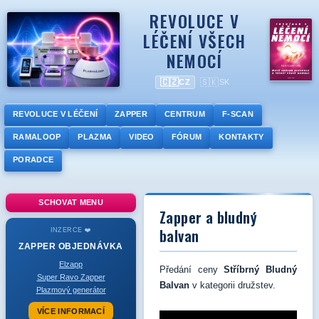
REVOLUCE V
LÉČENÍ VŠECH
NEMOCÍ
🇨🇿
🇸🇰
CZ
SK
REVOLUCE V LÉČENÍ
ZAPPER
CENTRUM
F-SCAN
RAMALOOP
PLAZMA
VIDEO
FÓRUM
KONTAKTY
PORADCE
SCHOVAT MENU
Zapper a bludný
balvan
INZERCE ❤️
ZAPPER
OBJEDNÁVKA
Elzapp
Předání ceny
Stříbrný Bludný
Super Ravo Zapper
Balvan
v kategorii družstev.
Plazmový generátor
VÍCE INFORMACÍ