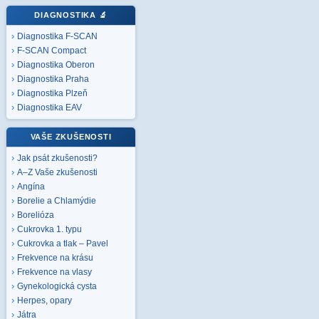
DIAGNOSTIKA
🔬
Diagnostika F-SCAN
F-SCAN Compact
Diagnostika Oberon
Diagnostika Praha
Diagnostika Plzeň
Diagnostika EAV
VAŠE ZKUŠENOSTI
Jak psát zkušenosti?
A–Z Vaše zkušenosti
Angína
Borelie a Chlamýdie
Borelióza
Cukrovka 1. typu
Cukrovka a tlak – Pavel
Frekvence na krásu
Frekvence na vlasy
Gynekologická cysta
Herpes, opary
Játra