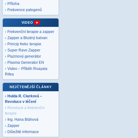
Příloha
Frekvence patogenů
VIDEO
Frekvenční terapie a zapper
Zapper a Bludný balvan
Princip frekv. terapie
Super Ravo Zapper
Plazmový generátor
Plasma Generator EN
Video – Příběh Roayala
Rifea
NEJČTENĚJŠÍ ČLÁNKY
Hulda R. Clarková –
Revoluce v léčení
Revoluce a frekvenční
terapie
Ing. Hana Bláhová
Zapper
Důležité informace