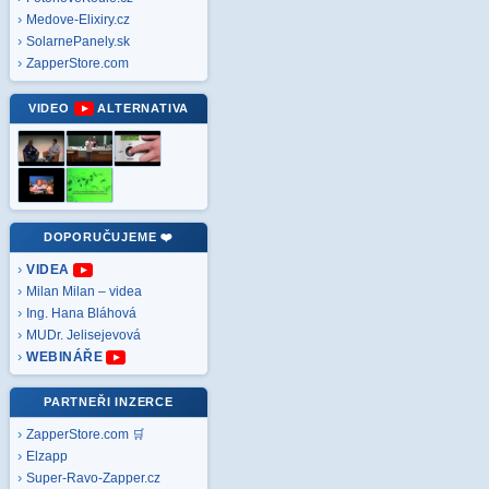
Medove-Elixiry.cz
SolarnePanely.sk
ZapperStore.com
VIDEO
ALTERNATIVA
DOPORUČUJEME ❤️
VIDEA
Milan Milan – videa
Ing. Hana Bláhová
MUDr. Jelisejevová
WEBINÁŘE
PARTNEŘI INZERCE
ZapperStore.com 🛒
Elzapp
Super-Ravo-Zapper.cz