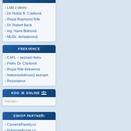
Lidé z oboru
Dr. Hulda R. Clarková
Royal Raymond Rife
Dr. Robert Beck
Ing. Hana Bláhová
MUDr. Jelisejevová
FREKVENCE
CAFL – seznam frekv.
Frekv. Dr. Clarkové
Royal Rife frekvence
Nekonsolidovaný seznam
Rezonance
KDO JE ONLINE
Načítám…
ESHOP PARTNEŘI
CervenePanely.cz
FotonoveKoule.cz