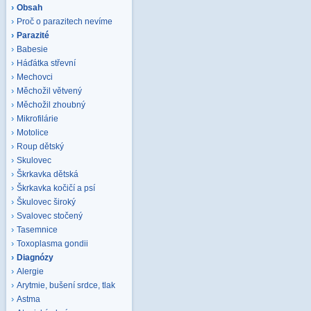
Obsah
Proč o parazitech nevíme
Parazité
Babesie
Háďátka střevní
Mechovci
Měchožil větvený
Měchožil zhoubný
Mikrofilárie
Motolice
Roup dětský
Skulovec
Škrkavka dětská
Škrkavka kočičí a psí
Škulovec široký
Svalovec stočený
Tasemnice
Toxoplasma gondii
Diagnózy
Alergie
Arytmie, bušení srdce, tlak
Astma