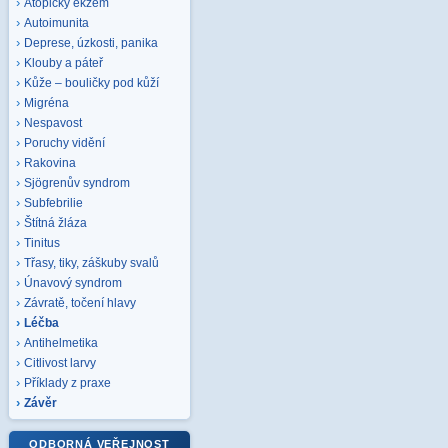
Atopický ekzém
Autoimunita
Deprese, úzkosti, panika
Klouby a páteř
Kůže – bouličky pod kůží
Migréna
Nespavost
Poruchy vidění
Rakovina
Sjögrenův syndrom
Subfebrilie
Štítná žláza
Tinitus
Třasy, tiky, záškuby svalů
Únavový syndrom
Závratě, točení hlavy
Léčba
Antihelmetika
Citlivost larvy
Příklady z praxe
Závěr
ODBORNÁ VEŘEJNOST