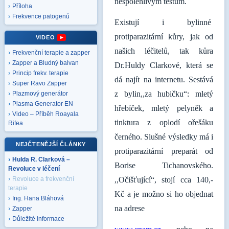
nespolehlivým testům.
Příloha
Frekvence patogenů
Existují i bylinné
protiparazitární kůry, jak od
VIDEO
našich léčitelů, tak kůra
Frekvenční terapie a zapper
Zapper a Bludný balvan
Dr.Huldy Clarkové, která se
Princip frekv. terapie
dá najít na internetu. Sestává
Super Ravo Zapper
z bylin,,za hubičku“: mletý
Plazmový generátor
Plasma Generator EN
hřebíček, mletý pelyněk a
Video – Příběh Roayala
tinktura z oplodí ořešáku
Rifea
černého. Slušné výsledky má i
NEJČTENĚJŠÍ ČLÁNKY
protiparazitární preparát od
Hulda R. Clarková –
Borise Tichanovského.
Revoluce v léčení
,,Očišťující“, stojí cca 140,-
Revoluce a frekvenční
terapie
Kč a je možno si ho objednat
Ing. Hana Bláhová
na adrese
Zapper
Důležité informace