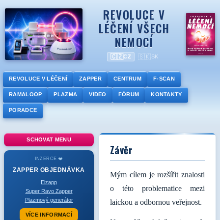
REVOLUCE V
LÉČENÍ VŠECH
NEMOCÍ
🇨🇿
🇸🇰
CZ
SK
REVOLUCE V LÉČENÍ
ZAPPER
CENTRUM
F-SCAN
RAMALOOP
PLAZMA
VIDEO
FÓRUM
KONTAKTY
PORADCE
SCHOVAT MENU
Závěr
INZERCE ❤️
ZAPPER
OBJEDNÁVKA
Mým cílem je rozšířit znalosti
Elzapp
o této problematice mezi
Super Ravo Zapper
Plazmový generátor
laickou a odbornou veřejnost.
VÍCE INFORMACÍ