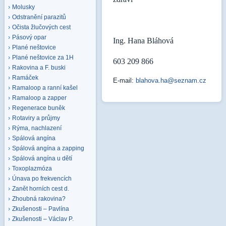
Molusky
Odstranění parazitů
Očista žlučových cest
Pásový opar
Ing. Hana Bláhová
Plané neštovice
Plané neštovice za 1H
603 209 866
Rakovina a F. buski
Ramáček
E-mail:
blahova.ha@seznam.cz
Ramaloop a ranní kašel
Ramaloop a zapper
Regenerace buněk
Rotaviry a průjmy
Rýma, nachlazení
Spálová angína
Spálová angína a zapping
Spálová angína u dětí
Toxoplazmóza
Únava po frekvencích
Zanět horních cest d.
Zhoubná rakovina?
Zkušenosti – Pavlína
Zkušenosti – Václav P.