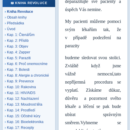
deparazitujte své pacienty a
📖 KNIHA REVOLUCE
úspěch Vás nemine.
Kniha Revoluce
Obsah knihy
My pacienti můžeme pomoci
Předsádka
svým lékařům tak, že
Úvod
Kap. 1: Čtenářům
v případě podezření na
Kap. 2: Příslib
parazity
Kap. 3: Objev
Kap. 4: Zapper
budeme sledovat svou stolici.
Kap. 5: Paraziti
Kap. 6: Proč onemocníme
Zvláště když jsme
Kap. 7: Bolesti
vážně nemocní,tato
Kap. 8: Alergie a chronické
Kap. 9: Prevence
nepříjemná procedura se
Kap. 10: Rakovina
vyplatí. Získáme důkaz,
Kap. 11: HIV/AIDS
důvěru a pozornost svého
Kap. 12: Nachlazení
Kap. 13: Moudrost těla
lékaře a léčení se pak bude
Kap. 14: Prostředí
ubírat správným
Kap. 15: Očistné kúry
Kap. 16: Bioelektronika
směrem.Vyhneme se
Kap. 17: Recepty