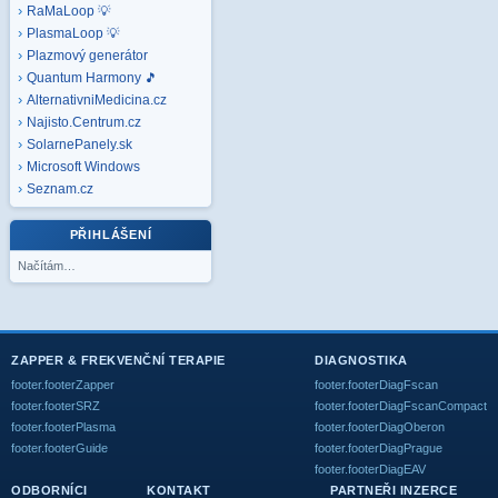
RaMaLoop 💡
PlasmaLoop 💡
Plazmový generátor
Quantum Harmony 🎵
AlternativniMedicina.cz
Najisto.Centrum.cz
SolarnePanely.sk
Microsoft
Windows
Seznam.cz
PŘIHLÁŠENÍ
Načítám…
ZAPPER & FREKVENČNÍ TERAPIE
DIAGNOSTIKA
footer.footerZapper
footer.footerDiagFscan
footer.footerSRZ
footer.footerDiagFscanCompact
footer.footerPlasma
footer.footerDiagOberon
footer.footerGuide
footer.footerDiagPrague
footer.footerDiagEAV
ODBORNÍCI
KONTAKT
PARTNEŘI INZERCE