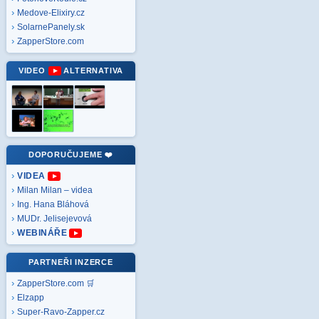
Medove-Elixiry.cz
SolarnePanely.sk
ZapperStore.com
VIDEO
ALTERNATIVA
DOPORUČUJEME ❤️
VIDEA
Milan Milan – videa
Ing. Hana Bláhová
MUDr. Jelisejevová
WEBINÁŘE
PARTNEŘI INZERCE
ZapperStore.com 🛒
Elzapp
Super-Ravo-Zapper.cz