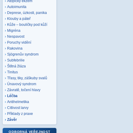
Atopický ekzém
Autoimunita
Deprese, úzkosti, panika
Klouby a páteř
Kůže – bouličky pod kůží
Migréna
Nespavost
Poruchy vidění
Rakovina
Sjögrenův syndrom
Subfebrilie
Štítná žláza
Tinitus
Třasy, tiky, záškuby svalů
Únavový syndrom
Závratě, točení hlavy
Léčba
Antihelmetika
Citlivost larvy
Příklady z praxe
Závěr
ODBORNÁ VEŘEJNOST