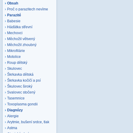
Obsah
Proč o parazitech nevíme
Parazité
Babesie
Háďátka střevní
Mechovci
Měchožil větvený
Měchožil zhoubný
Mikrofilárie
Motolice
Roup dětský
Skulovec
Škrkavka dětská
Škrkavka kočičí a psí
Škulovec široký
Svalovec stočený
Tasemnice
Toxoplasma gondii
Diagnózy
Alergie
Arytmie, bušení srdce, tlak
Astma