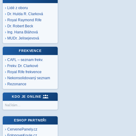
Lidé z oboru
Dr. Hulda R. Clarková
Royal Raymond Rife
Dr. Robert Beck
Ing. Hana Bláhová
MUDr. Jelisejevová
FREKVENCE
CAFL – seznam frekv.
Frekv. Dr. Clarkové
Royal Rife frekvence
Nekonsolidovaný seznam
Rezonance
KDO JE ONLINE
Načítám…
ESHOP PARTNEŘI
CervenePanely.cz
FotonoveKoule.cz