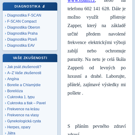
www.epam.cz
, nebo na
DIAGNOSTIKA
🔬
telefonu 602 141 628. Dále je
Diagnostika F-SCAN
možno využít přístroje
F-SCAN Compact
Zapper, který na základě
Diagnostika Oberon
určité předem navolené
Diagnostika Praha
Diagnostika Plzeň
frekvence elektrickými výboji
Diagnostika EAV
zabíjí nebo ochromuje
VAŠE ZKUŠENOSTI
parazity. Na netu je celá škála
Jak psát zkušenosti?
Zapperů od levných po
A–Z Vaše zkušenosti
luxusní a drahé. Laborujte,
Angína
přátelé, zajímavé výsledky mi
Borelie a Chlamýdie
Borelióza
pošlete .
Cukrovka 1. typu
Cukrovka a tlak – Pavel
Frekvence na krásu
Frekvence na vlasy
Gynekologická cysta
S přáním pevného zdraví
Herpes, opary
Játra
zdraví