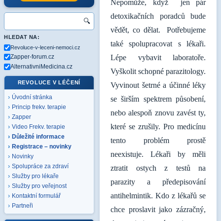
Nepomůže, když jen pár
detoxikačních poradců bude
🔍
vědět, co dělat. Potřebujeme
HLEDAT NA:
také spolupracovat s lékaři.
Revoluce-v-leceni-nemoci.cz
Zapper-forum.cz
Lépe vybavit laboratoře.
AlternativniMedicina.cz
Vyškolit schopné parazitology.
REVOLUCE V LÉČENÍ
Vyvinout šetrné a účinné léky
Úvodní stránka
se širším spektrem působení,
Princip frekv. terapie
nebo alespoň znovu zavést ty,
Zapper
které se zrušily. Pro medicínu
Video Frekv. terapie
Důležité informace
tento problém prostě
Registrace – novinky
neexistuje. Lékaři by měli
Novinky
Spolupráce za zdraví
ztratit ostych z testů na
Služby pro lékaře
parazity a předepisování
Služby pro veřejnost
antihelmintik. Kdo z lékařů se
Kontaktní formulář
Partneři
chce proslavit jako zázračný,