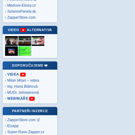
Medove-Elixiry.cz
SolarnePanely.sk
ZapperStore.com
VIDEO
ALTERNATIVA
DOPORUČUJEME ❤️
VIDEA
Milan Milan – videa
Ing. Hana Bláhová
MUDr. Jelisejevová
WEBINÁŘE
PARTNEŘI INZERCE
ZapperStore.com 🛒
Elzapp
Super-Ravo-Zapper.cz