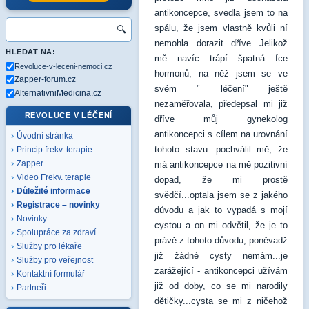
antikoncepce, svedla jsem to na
spálu, že jsem vlastně kvůli ní
🔍
nemohla dorazit dříve...Jelikož
HLEDAT NA:
mě navíc trápí špatná fce
Revoluce-v-leceni-nemoci.cz
hormonů, na něž jsem se ve
Zapper-forum.cz
svém " léčení" ještě
AlternativniMedicina.cz
nezaměřovala, předepsal mi již
REVOLUCE V LÉČENÍ
dříve můj gynekolog
antikoncepci s cílem na urovnání
Úvodní stránka
tohoto stavu...pochválil mě, že
Princip frekv. terapie
Zapper
má antikoncepce na mě pozitivní
Video Frekv. terapie
dopad, že mi prostě
Důležité informace
svědčí...optala jsem se z jakého
Registrace – novinky
důvodu a jak to vypadá s mojí
Novinky
cystou a on mi odvětil, že je to
Spolupráce za zdraví
právě z tohoto důvodu, poněvadž
Služby pro lékaře
již žádné cysty nemám...je
Služby pro veřejnost
zarážející - antikoncepci užívám
Kontaktní formulář
již od doby, co se mi narodily
Partneři
dětičky...cysta se mi z ničehož