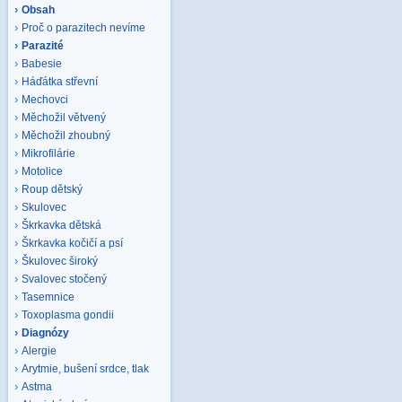
Obsah
Proč o parazitech nevíme
Parazité
Babesie
Háďátka střevní
Mechovci
Měchožil větvený
Měchožil zhoubný
Mikrofilárie
Motolice
Roup dětský
Skulovec
Škrkavka dětská
Škrkavka kočičí a psí
Škulovec široký
Svalovec stočený
Tasemnice
Toxoplasma gondii
Diagnózy
Alergie
Arytmie, bušení srdce, tlak
Astma