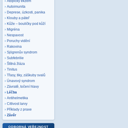
Atopický ekzém
Autoimunita
Deprese, úzkosti, panika
Klouby a páteř
Kůže – bouličky pod kůží
Migréna
Nespavost
Poruchy vidění
Rakovina
Sjögrenův syndrom
Subfebrilie
Štítná žláza
Tinitus
Třasy, tiky, záškuby svalů
Únavový syndrom
Závratě, točení hlavy
Léčba
Antihelmetika
Citlivost larvy
Příklady z praxe
Závěr
ODBORNÁ VEŘEJNOST