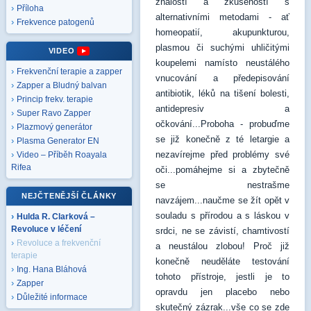
znalostí a zkušeností s
Příloha
alternativními metodami - ať
Frekvence patogenů
homeopatií, akupunkturou,
plasmou či suchými uhličitými
VIDEO
koupelemi namísto neustálého
Frekvenční terapie a zapper
vnucování a předepisování
Zapper a Bludný balvan
antibiotik, léků na tišení bolesti,
Princip frekv. terapie
antidepresiv a
Super Ravo Zapper
očkování...Proboha - probuďme
Plazmový generátor
se již konečně z té letargie a
Plasma Generator EN
nezavírejme před problémy své
Video – Příběh Roayala
Rifea
oči...pomáhejme si a zbytečně
se nestrašme
NEJČTENĚJŠÍ ČLÁNKY
navzájem...naučme se žít opět v
souladu s přírodou a s láskou v
Hulda R. Clarková –
Revoluce v léčení
srdci, ne se závistí, chamtivostí
Revoluce a frekvenční
a neustálou zlobou! Proč již
terapie
konečně neuděláte testování
Ing. Hana Bláhová
tohoto přístroje, jestli je to
Zapper
opravdu jen placebo nebo
Důležité informace
skutečný zázrak...vše co se zde