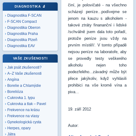
činí, je polovičaté - na všechno
DIAGNOSTIKA
🔬
scházejí peníze...podívejme se
Diagnostika F-SCAN
jenom na kauzu s alkoholem -
F-SCAN Compact
takové ztráty finananční i lidské
Diagnostika Oberon
/schválně jsem dala toto pořadí,
Diagnostika Praha
protože peníze jsou vždy na
Diagnostika Plzeň
prvním místě!/. V tomto případě
Diagnostika EAV
nejsou peníze na laboratoře, aby
se provedly testy veškerého
VAŠE ZKUŠENOSTI
alkoholu nejen toho
Jak psát zkušenosti?
podezřelého...závadný může být
A–Z Vaše zkušenosti
přece jakýkoliv, když vyhlásili
Angína
prohibici na vše kromě vína a
Borelie a Chlamýdie
piva...
Borelióza
Cukrovka 1. typu
Cukrovka a tlak – Pavel
19. září 2012
Frekvence na krásu
Frekvence na vlasy
Gynekologická cysta
Autor:
Herpes, opary
Játra