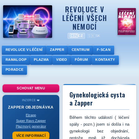
REVOLUCE V
LÉČENÍ VŠECH
NEMOCÍ
🇨🇿
🇸🇰
CZ
SK
REVOLUCE V LÉČENÍ
ZAPPER
CENTRUM
F-SCAN
RAMALOOP
PLAZMA
VIDEO
FÓRUM
KONTAKTY
PORADCE
SCHOVAT MENU
Gynekologická cysta
a Zapper
INZERCE ❤️
ZAPPER
OBJEDNÁVKA
Elzapp
Během těchto událostí ( léčení
Super Ravo Zapper
spály - pozn.) jsem si došla i na
Plazmový generátor
gynekologii bez objednání,
VÍCE INFORMACÍ
protože mně již docházela