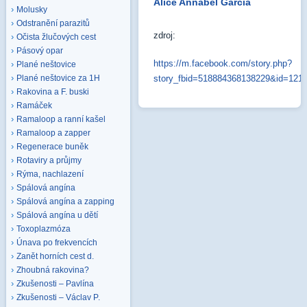
Alice Annabel García
Molusky
Odstranění parazitů
zdroj:
Očista žlučových cest
Pásový opar
https://m.facebook.com/story.php?
Plané neštovice
story_fbid=518884368138229&id=121
Plané neštovice za 1H
Rakovina a F. buski
Ramáček
Ramaloop a ranní kašel
Ramaloop a zapper
Regenerace buněk
Rotaviry a průjmy
Rýma, nachlazení
Spálová angína
Spálová angína a zapping
Spálová angína u dětí
Toxoplazmóza
Únava po frekvencích
Zanět horních cest d.
Zhoubná rakovina?
Zkušenosti – Pavlína
Zkušenosti – Václav P.