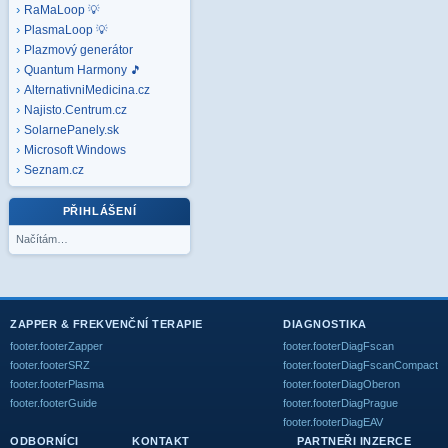
RaMaLoop 💡
PlasmaLoop 💡
Plazmový generátor
Quantum Harmony 🎵
AlternativniMedicina.cz
Najisto.Centrum.cz
SolarnePanely.sk
Microsoft
Windows
Seznam.cz
PŘIHLÁŠENÍ
Načítám…
ZAPPER & FREKVENČNÍ TERAPIE
DIAGNOSTIKA
footer.footerZapper
footer.footerDiagFscan
footer.footerSRZ
footer.footerDiagFscanCompact
footer.footerPlasma
footer.footerDiagOberon
footer.footerGuide
footer.footerDiagPrague
footer.footerDiagEAV
ODBORNÍCI
KONTAKT
PARTNEŘI INZERCE