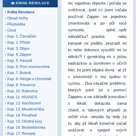
nic najednou objevila i počala se
📖 KNIHA REVOLUCE
zvětšovat...poté co jsem začala
Kniha Revoluce
používat Zapper se pojednou
Obsah knihy
zmenšovala a po půl roce
Předsádka
vymizela úplně...opět
Úvod
náhodička?...praskla nebo
Kap. 1: Čtenářům
Kap. 2: Příslib
kampak se poděla...prozradí mi
Kap. 3: Objev
to nebo dokonce vysvětlí mi to
Kap. 4: Zapper
někdo?! I gynekolog mi s jistou
Kap. 5: Paraziti
nadsázkou a úsměvem v očích
Kap. 6: Proč onemocníme
řekl, že jsem nějaká divná - ať již
Kap. 7: Bolesti
v souvislosti s tou spálou či
Kap. 8: Alergie a chronické
cystou... Dva závažné problémy,
Kap. 9: Prevence
kterých jsem se s pomocí
Kap. 10: Rakovina
Zapperu a na základě konzultací
Kap. 11: HIV/AIDS
s lékaři, dokázala sama
Kap. 12: Nachlazení
Kap. 13: Moudrost těla
zbavit...a takových případů je
Kap. 14: Prostředí
určitě více...nestálo by tedy za
Kap. 15: Očistné kúry
to, aby již lékaři konečně začali
Kap. 16: Bioelektronika
uvažovat o spojení svých
Kap. 17: Recepty