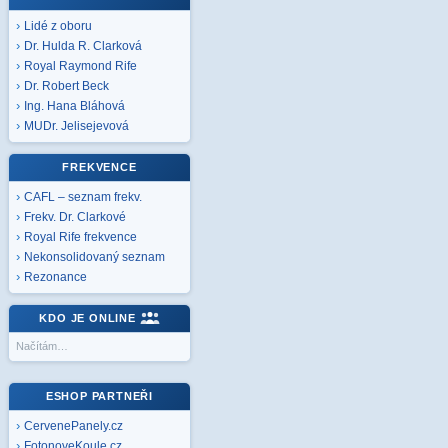
Lidé z oboru
Dr. Hulda R. Clarková
Royal Raymond Rife
Dr. Robert Beck
Ing. Hana Bláhová
MUDr. Jelisejevová
FREKVENCE
CAFL – seznam frekv.
Frekv. Dr. Clarkové
Royal Rife frekvence
Nekonsolidovaný seznam
Rezonance
KDO JE ONLINE
Načítám…
ESHOP PARTNEŘI
CervenePanely.cz
FotonoveKoule.cz