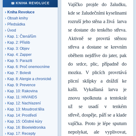
📖 KNIHA REVOLUCE
Vajíčko projde do žaludku,
Kniha Revoluce
kde se žaludečními kyselinami
Obsah knihy
rozruší jeho stěna a živá larva
Předsádka
se dostane do tenkého střeva.
Úvod
Kap. 1: Čtenářům
Aktivně se provrtá stěnou
Kap. 2: Příslib
střeva a dostane se krevním
Kap. 3: Objev
Kap. 4: Zapper
oběhem nejdříve do jater, pak
Kap. 5: Paraziti
do srdce, plic, případně do
Kap. 6: Proč onemocníme
mozku. V plicích provrtává
Kap. 7: Bolesti
Kap. 8: Alergie a chronické
plicní sklípky a dráždí ke
Kap. 9: Prevence
kašli. Vykašlaná larva je
Kap. 10: Rakovina
Kap. 11: HIV/AIDS
znovu spolknuta a tentokrát
Kap. 12: Nachlazení
už se usadí v tenkém
Kap. 13: Moudrost těla
střevě, dospěje, páří se a klade
Kap. 14: Prostředí
Kap. 15: Očistné kúry
vajíčka. Proto je lépe sputum
Kap. 16: Bioelektronika
nepolykat, ale vyplivovat,
Kap. 17: Recepty