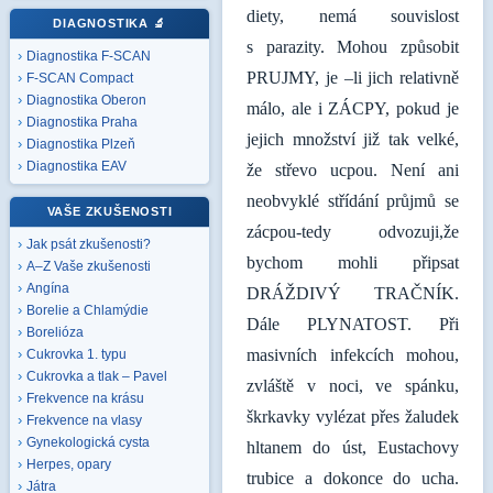
diety, nemá souvislost
DIAGNOSTIKA
🔬
s parazity. Mohou způsobit
Diagnostika F-SCAN
PRUJMY, je –li jich relativně
F-SCAN Compact
Diagnostika Oberon
málo, ale i ZÁCPY, pokud je
Diagnostika Praha
jejich množství již tak velké,
Diagnostika Plzeň
Diagnostika EAV
že střevo ucpou. Není ani
neobvyklé střídání průjmů se
VAŠE ZKUŠENOSTI
zácpou-tedy odvozuji,že
Jak psát zkušenosti?
bychom mohli připsat
A–Z Vaše zkušenosti
Angína
DRÁŽDIVÝ TRAČNÍK.
Borelie a Chlamýdie
Dále PLYNATOST. Při
Borelióza
masivních infekcích mohou,
Cukrovka 1. typu
Cukrovka a tlak – Pavel
zvláště v noci, ve spánku,
Frekvence na krásu
škrkavky vylézat přes žaludek
Frekvence na vlasy
Gynekologická cysta
hltanem do úst, Eustachovy
Herpes, opary
trubice a dokonce do ucha.
Játra