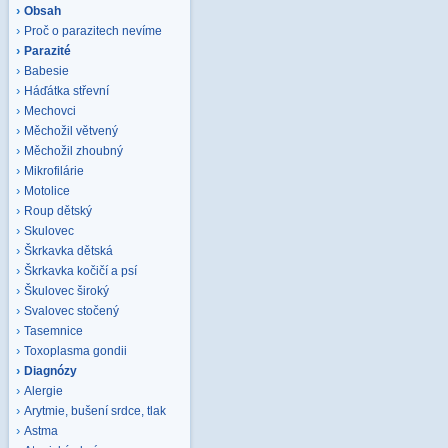
Obsah
Proč o parazitech nevíme
Parazité
Babesie
Háďátka střevní
Mechovci
Měchožil větvený
Měchožil zhoubný
Mikrofilárie
Motolice
Roup dětský
Skulovec
Škrkavka dětská
Škrkavka kočičí a psí
Škulovec široký
Svalovec stočený
Tasemnice
Toxoplasma gondii
Diagnózy
Alergie
Arytmie, bušení srdce, tlak
Astma