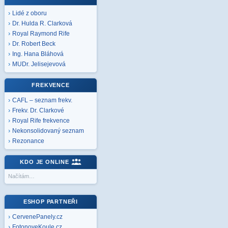
Lidé z oboru
Dr. Hulda R. Clarková
Royal Raymond Rife
Dr. Robert Beck
Ing. Hana Bláhová
MUDr. Jelisejevová
FREKVENCE
CAFL – seznam frekv.
Frekv. Dr. Clarkové
Royal Rife frekvence
Nekonsolidovaný seznam
Rezonance
KDO JE ONLINE
Načítám…
ESHOP PARTNEŘI
CervenePanely.cz
FotonoveKoule.cz