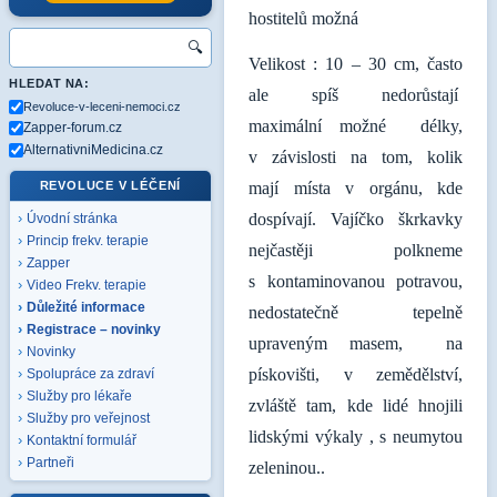
hostitelů možná
🔍
Velikost : 10 – 30 cm, často
HLEDAT NA:
ale spíš nedorůstají
Revoluce-v-leceni-nemoci.cz
maximální možné délky,
Zapper-forum.cz
AlternativniMedicina.cz
v závislosti na tom, kolik
REVOLUCE V LÉČENÍ
mají místa v orgánu, kde
dospívají. Vajíčko škrkavky
Úvodní stránka
Princip frekv. terapie
nejčastěji polkneme
Zapper
s kontaminovanou potravou,
Video Frekv. terapie
Důležité informace
nedostatečně tepelně
Registrace – novinky
upraveným masem, na
Novinky
pískovišti, v zemědělství,
Spolupráce za zdraví
Služby pro lékaře
zvláště tam, kde lidé hnojili
Služby pro veřejnost
lidskými výkaly , s neumytou
Kontaktní formulář
Partneři
zeleninou..