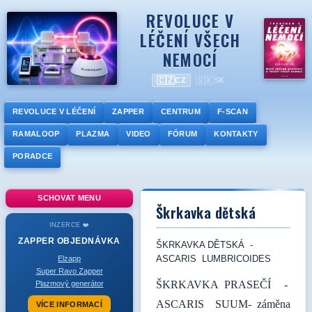
REVOLUCE V
LÉČENÍ VŠECH
NEMOCÍ
🇨🇿
🇸🇰
CZ
SK
REVOLUCE V LÉČENÍ
ZAPPER
CENTRUM
F-SCAN
RAMALOOP
PLAZMA
VIDEO
FÓRUM
KONTAKTY
PORADCE
SCHOVAT MENU
Škrkavka dětská
INZERCE ❤️
ZAPPER
OBJEDNÁVKA
ŠKRKAVKA DĚTSKÁ -
ASCARIS LUMBRICOIDES
Elzapp
Super Ravo Zapper
ŠKRKAVKA PRASEČÍ -
Plazmový generátor
ASCARIS SUUM- záměna
VÍCE INFORMACÍ