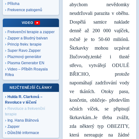
Příloha
abychom nevědomky
Frekvence patogenů
neudržovali parazita v oběhu.
Dospělá samice naklade
VIDEO
denně až 200 000 vajíček,
Frekvenční terapie a zapper
Zapper a Bludný balvan
ročně je to 50-60 miliónů.
Princip frekv. terapie
Škrkavky mohou ucpávat
Super Ravo Zapper
žlučovody,tenké i tlusté
Plazmový generátor
Plasma Generator EN
střevo, vytvářejí ODULÉ
Video – Příběh Roayala
BŘICHO, protože
Rifea
napomáhají zadržování vody
NEJČTENĚJŠÍ ČLÁNKY
ve tkáních. Otoky pasu,
Hulda R. Clarková –
končetin, obličeje- především
Revoluce v léčení
očních víček, se připisují
Revoluce a frekvenční
terapie
škrkavkám..Je třeba zvážit,
Ing. Hana Bláhová
zda některý typ OBEZITY,
Zapper
Důležité informace
která nereaguje na žádné