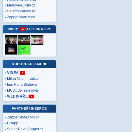
Medove-Elixiry.cz
SolarnePanely.sk
ZapperStore.com
VIDEO
ALTERNATIVA
DOPORUČUJEME ❤️
VIDEA
Milan Milan – videa
Ing. Hana Bláhová
MUDr. Jelisejevová
WEBINÁŘE
PARTNEŘI INZERCE
ZapperStore.com 🛒
Elzapp
Super-Ravo-Zapper.cz