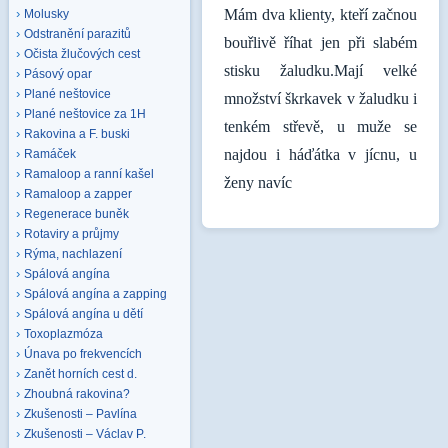
Mám dva klienty, kteří začnou
Molusky
Odstranění parazitů
bouřlivě říhat jen při slabém
Očista žlučových cest
stisku žaludku.Mají velké
Pásový opar
Plané neštovice
množství škrkavek v žaludku i
Plané neštovice za 1H
tenkém střevě, u muže se
Rakovina a F. buski
najdou i háďátka v jícnu, u
Ramáček
Ramaloop a ranní kašel
ženy navíc
Ramaloop a zapper
Regenerace buněk
Rotaviry a průjmy
Rýma, nachlazení
Spálová angína
Spálová angína a zapping
Spálová angína u dětí
Toxoplazmóza
Únava po frekvencích
Zanět horních cest d.
Zhoubná rakovina?
Zkušenosti – Pavlína
Zkušenosti – Václav P.