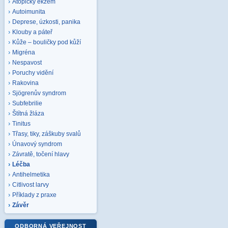
Atopický ekzém
Autoimunita
Deprese, úzkosti, panika
Klouby a páteř
Kůže – bouličky pod kůží
Migréna
Nespavost
Poruchy vidění
Rakovina
Sjögrenův syndrom
Subfebrilie
Štítná žláza
Tinitus
Třasy, tiky, záškuby svalů
Únavový syndrom
Závratě, točení hlavy
Léčba
Antihelmetika
Citlivost larvy
Příklady z praxe
Závěr
ODBORNÁ VEŘEJNOST