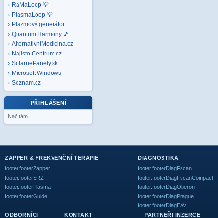
RaMaLoop 💡
PlasmaLoop 💡
Plazmový generátor
Quantum Harmony 🎵
AlternativniMedicina.cz
Najisto.Centrum.cz
SolarnePanely.sk
Microsoft
Windows
Seznam.cz
PŘIHLÁŠENÍ
Načítám…
ZAPPER & FREKVENČNÍ TERAPIE
DIAGNOSTIKA
footer.footerZapper
footer.footerDiagFscan
footer.footerSRZ
footer.footerDiagFscanCompact
footer.footerPlasma
footer.footerDiagOberon
footer.footerGuide
footer.footerDiagPrague
footer.footerDiagEAV
ODBORNÍCI
KONTAKT
PARTNEŘI INZERCE