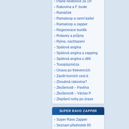
Plané neštovice za 1H
Rakovina a F. buski
Ramáček
Ramaloop a ranní kašel
Ramaloop a zapper
Regenerace buněk
Rotaviry a průjmy
Rýma, nachlazení
Spálová angína
Spálová angína a zapping
Spálová angína u dětí
Toxoplazmóza
Únava po frekvencích
Zanět horních cest d.
Zhoubná rakovina?
Zkušenosti – Pavlína
Zkušenosti – Václav P.
Zlepšení nohy po úraze
SUPER RAVO ZAPPER
Super Ravo Zapper
Seznam předvoleb 85