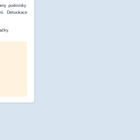
rženy podmínky.
ní. Detoxikace
dačky.