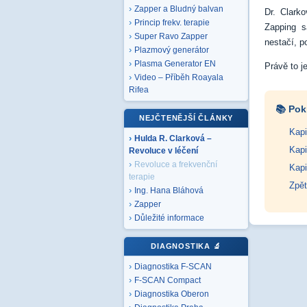
Zapper a Bludný balvan
Dr. Clarko
Princip frekv. terapie
Zapping s
Super Ravo Zapper
nestačí, p
Plazmový generátor
Plasma Generator EN
Právě to j
Video – Příběh Roayala
Rifea
📚 Pok
NEJČTENĚJŠÍ ČLÁNKY
Kapi
Hulda R. Clarková –
Kapi
Revoluce v léčení
Revoluce a frekvenční
Kapi
terapie
Zpět
Ing. Hana Bláhová
Zapper
Důležité informace
DIAGNOSTIKA
🔬
Diagnostika F-SCAN
F-SCAN Compact
Diagnostika Oberon