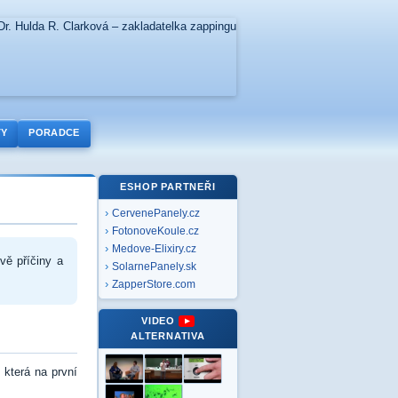
TY
PORADCE
ESHOP PARTNEŘI
CervenePanely.cz
FotonoveKoule.cz
Medove-Elixiry.cz
vě příčiny a
SolarnePanely.sk
ZapperStore.com
VIDEO
ALTERNATIVA
 která na první