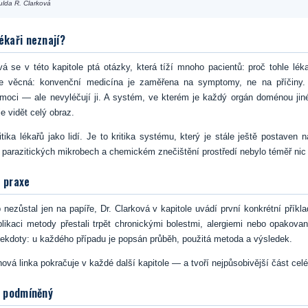
ulda R. Clarková
ékaři neznají?
vá se v této kapitole ptá otázky, která tíží mnoho pacientů: proč tohle léka
e věcná: konvenční medicína je zaměřena na symptomy, ne na příčiny. 
moci — ale nevyléčují ji. A systém, ve kterém je každý orgán doménou jiné
 vidět celý obraz.
itika lékařů jako lidí. Je to kritika systému, který je stále ještě postaven 
 parazitických mikrobech a chemickém znečištění prostředí nebylo téměř ni
z praxe
b nezůstal jen na papíře, Dr. Clarková v kapitole uvádí první konkrétní příkl
plikaci metody přestali trpět chronickými bolestmi, alergiemi nebo opakova
ekdoty: u každého případu je popsán průběh, použitá metoda a výsledek.
hová linka pokračuje v každé další kapitole — a tvoří nejpůsobivější část celé
je podmíněný