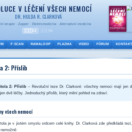
LUCE V LÉČENÍ VŠECH NEMOCÍ
DR. HULDA R. CLARKOVÁ
ní terapie
·
Zapper
·
Elektromedicína
·
Alternativní medicína
🇨🇿
🇸🇰
CZ
SK
UM
F-SCAN
RAMALOOP
PLAZMA
VIDEO
FÓRUM
KONTAK
a 2: Příslib
tola 2: Příslib
– Revoluční teze Dr. Clarkové: všechny nemoci mají jen d
 jen dvě léčby. Jednoduchý příslib, který mění pohled na zdraví.
iny všech nemocí
tola je v jistém smyslu srdcem celé knihy. Dr. Clarková zde předkládá tezi,
í nemožně: