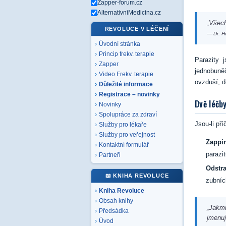
Zapper-forum.cz
AlternativniMedicina.cz
„Všech
REVOLUCE V LÉČENÍ
— Dr. H
Úvodní stránka
Princip frekv. terapie
Parazity 
Zapper
jednobuně
Video Frekv. terapie
ovzduší, 
Důležité informace
Registrace – novinky
Dvě léčb
Novinky
Spolupráce za zdraví
Jsou-li pří
Služby pro lékaře
Služby pro veřejnost
Zappi
Kontaktní formulář
parazi
Partneři
Odstra
📖 KNIHA REVOLUCE
zubníc
Kniha Revoluce
Obsah knihy
„Jakmi
Předsádka
jmenuj
Úvod