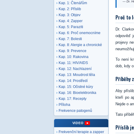
— Dr. H
Kap. 1: Čtenářům
Kap. 2: Příslib
Kap. 3: Objev
Proč to l
Kap. 4: Zapper
Kap. 5: Paraziti
Dr. Clarko
Kap. 6: Proč onemocníme
odpověď j
Kap. 7: Bolesti
projevy ne
Kap. 8: Alergie a chronické
neumožňuje
Kap. 9: Prevence
Kap. 10: Rakovina
To není kr
Kap. 11: HIV/AIDS
dob, kdy o
Kap. 12: Nachlazení
Kap. 13: Moudrost těla
Příběhy 
Kap. 14: Prostředí
Kap. 15: Očistné kúry
Aby přísli
Kap. 16: Bioelektronika
kteří po a
Kap. 17: Recepty
Nejde o an
Příloha
Frekvence patogenů
Tato příbě
VIDEO
Příslib 
Frekvenční terapie a zapper