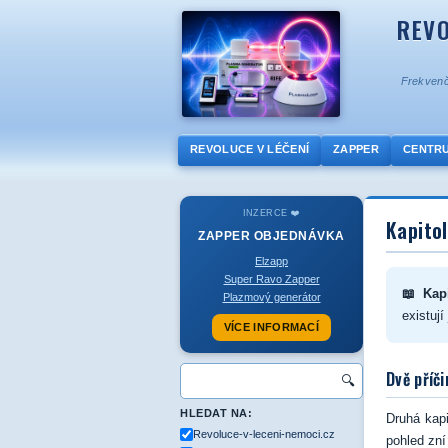
REVO
Frekvenč
REVOLUCE V LÉČENÍ
ZAPPER
CENTR
INZERCE ❤️
Kapitol
ZAPPER
OBJEDNÁVKA
Elzapp
Super Ravo Zapper
📖 Kapi
Plazmový generátor
existují
VÍCE INFORMACÍ
Dvě příč
🔍
HLEDAT NA:
Druhá kapi
Revoluce-v-leceni-nemoci.cz
pohled zn