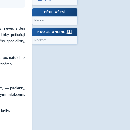
Seznam.cz
PŘIHLÁŠENÍ
Načítám…
ři nevědí? Její
KDO JE ONLINE
Léky potlačují
Načítám…
ho specialisty,
na poznatcích z
c známo.
ady — pacienty,
nými infekcemi.
 knihy.