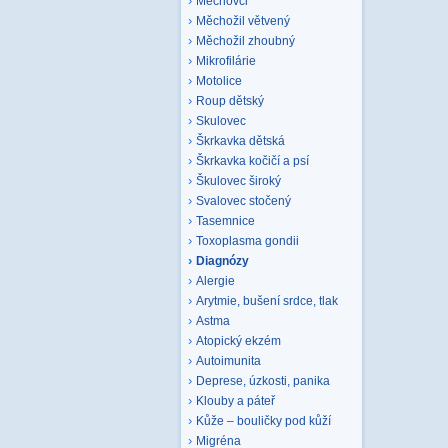
Mechovci
Měchožil větvený
Měchožil zhoubný
Mikrofilárie
Motolice
Roup dětský
Skulovec
Škrkavka dětská
Škrkavka kočičí a psí
Škulovec široký
Svalovec stočený
Tasemnice
Toxoplasma gondii
Diagnózy
Alergie
Arytmie, bušení srdce, tlak
Astma
Atopický ekzém
Autoimunita
Deprese, úzkosti, panika
Klouby a páteř
Kůže – bouličky pod kůží
Migréna