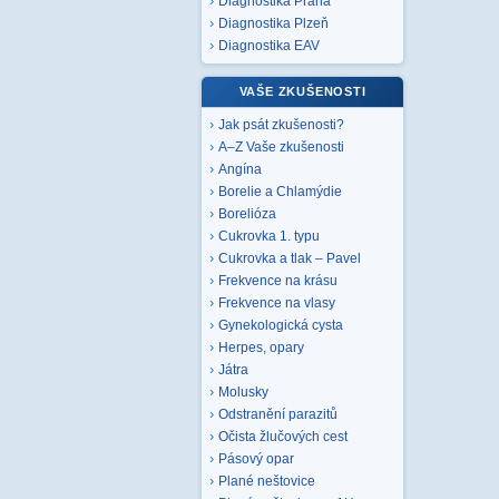
Diagnostika Praha
Diagnostika Plzeň
Diagnostika EAV
VAŠE ZKUŠENOSTI
Jak psát zkušenosti?
A–Z Vaše zkušenosti
Angína
Borelie a Chlamýdie
Borelióza
Cukrovka 1. typu
Cukrovka a tlak – Pavel
Frekvence na krásu
Frekvence na vlasy
Gynekologická cysta
Herpes, opary
Játra
Molusky
Odstranění parazitů
Očista žlučových cest
Pásový opar
Plané neštovice