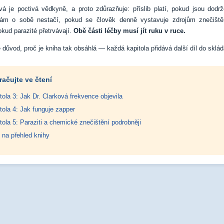
vá je poctivá vědkyně, a proto zdůrazňuje: příslib platí, pokud jsou dod
ám o sobě nestačí, pokud se člověk denně vystavuje zdrojům znečiště
okud parazité přetrvávají.
Obě části léčby musí jít ruku v ruce.
e důvod, proč je kniha tak obsáhlá — každá kapitola přidává další díl do sklá
račujte ve čtení
tola 3: Jak Dr. Clarková frekvence objevila
tola 4: Jak funguje zapper
tola 5: Paraziti a chemické znečištění podrobněji
 na přehled knihy