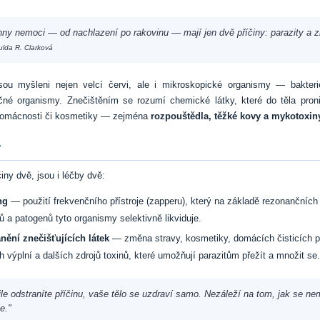
ny nemoci — od nachlazení po rakovinu — mají jen dvě příčiny: parazity a z
ulda R. Clarková
jsou myšleni nejen velcí červi, ale i mikroskopické organismy — bakterie,
čné organismy. Znečištěním se rozumí chemické látky, které do těla pronik
domácnosti či kosmetiky — zejména
rozpouštědla, těžké kovy a mykotoxin
y
činy dvě, jsou i léčby dvě:
ng
— použití frekvenčního přístroje (zapperu), který na základě rezonančních
tů a patogenů tyto organismy selektivně likviduje.
nění znečišťujících látek
— změna stravy, kosmetiky, domácích čisticích p
h výplní a dalších zdrojů toxinů, které umožňují parazitům přežít a množit se.
le odstraníte příčinu, vaše tělo se uzdraví samo. Nezáleží na tom, jak se n
e."