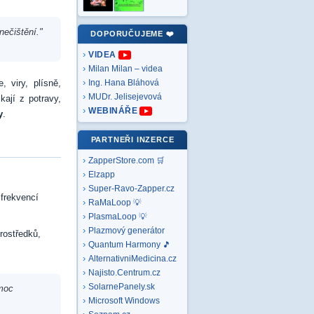
nečištění."
DOPORUČUJEME ❤️
VIDEA
Milan Milan – videa
 viry, plísně,
Ing. Hana Bláhová
MUDr. Jelisejevová
ají z potravy,
WEBINÁŘE
y
.
PARTNEŘI INZERCE
ZapperStore.com 🛒
Elzapp
Super-Ravo-Zapper.cz
 frekvencí
RaMaLoop 💡
PlasmaLoop 💡
Plazmový generátor
rostředků,
Quantum Harmony 🎵
AlternativniMedicina.cz
Najisto.Centrum.cz
SolarnePanely.sk
emoc
Microsoft
Windows