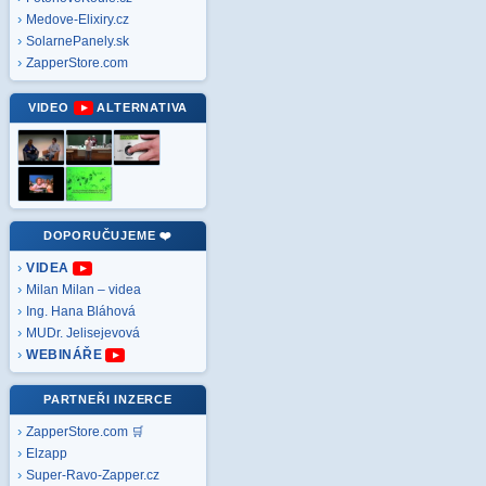
Medove-Elixiry.cz
SolarnePanely.sk
ZapperStore.com
VIDEO
ALTERNATIVA
DOPORUČUJEME ❤️
VIDEA
Milan Milan – videa
Ing. Hana Bláhová
MUDr. Jelisejevová
WEBINÁŘE
PARTNEŘI INZERCE
ZapperStore.com 🛒
Elzapp
Super-Ravo-Zapper.cz