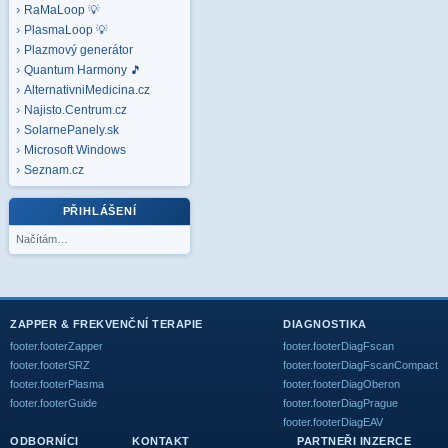
RaMaLoop 💡
PlasmaLoop 💡
Plazmový generátor
Quantum Harmony 🎵
AlternativniMedicina.cz
Najisto.Centrum.cz
SolarnePanely.sk
Microsoft
Windows
Seznam.cz
PŘIHLÁŠENÍ
Načítám…
ZAPPER & FREKVENČNÍ TERAPIE
DIAGNOSTIKA
footer.footerZapper
footer.footerDiagFscan
footer.footerSRZ
footer.footerDiagFscanCompact
footer.footerPlasma
footer.footerDiagOberon
footer.footerGuide
footer.footerDiagPrague
footer.footerDiagEAV
ODBORNÍCI
KONTAKT
PARTNEŘI INZERCE