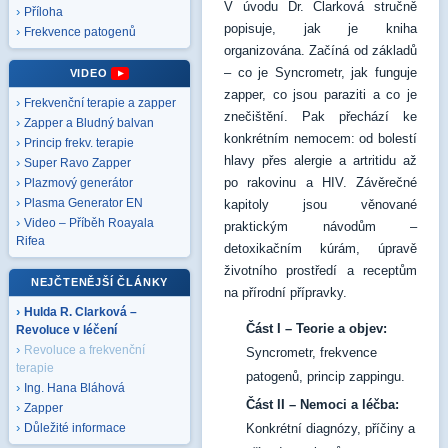
V úvodu Dr. Clarková stručně
Příloha
popisuje, jak je kniha
Frekvence patogenů
organizována. Začíná od základů
– co je Syncrometr, jak funguje
VIDEO
zapper, co jsou paraziti a co je
Frekvenční terapie a zapper
znečištění. Pak přechází ke
Zapper a Bludný balvan
konkrétním nemocem: od bolestí
Princip frekv. terapie
hlavy přes alergie a artritidu až
Super Ravo Zapper
po rakovinu a HIV. Závěrečné
Plazmový generátor
Plasma Generator EN
kapitoly jsou věnované
Video – Příběh Roayala
praktickým návodům –
Rifea
detoxikačním kúrám, úpravě
životního prostředí a receptům
NEJČTENĚJŠÍ ČLÁNKY
na přírodní přípravky.
Hulda R. Clarková –
Část I – Teorie a objev:
Revoluce v léčení
Revoluce a frekvenční
Syncrometr, frekvence
terapie
patogenů, princip zappingu.
Ing. Hana Bláhová
Část II – Nemoci a léčba:
Zapper
Konkrétní diagnózy, příčiny a
Důležité informace