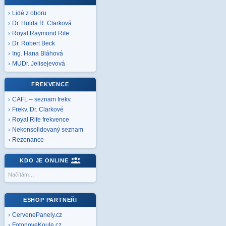
Lidé z oboru
Dr. Hulda R. Clarková
Royal Raymond Rife
Dr. Robert Beck
Ing. Hana Bláhová
MUDr. Jelisejevová
FREKVENCE
CAFL – seznam frekv.
Frekv. Dr. Clarkové
Royal Rife frekvence
Nekonsolidovaný seznam
Rezonance
KDO JE ONLINE
Načítám…
ESHOP PARTNEŘI
CervenePanely.cz
FotonoveKoule.cz