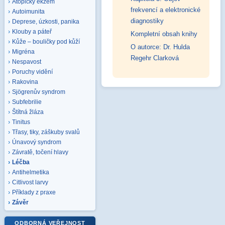
Atopický ekzém
frekvencí a elektronické
Autoimunita
diagnostiky
Deprese, úzkosti, panika
Klouby a páteř
Kompletní obsah knihy
Kůže – bouličky pod kůží
O autorce: Dr. Hulda
Migréna
Regehr Clarková
Nespavost
Poruchy vidění
Rakovina
Sjögrenův syndrom
Subfebrilie
Štítná žláza
Tinitus
Třasy, tiky, záškuby svalů
Únavový syndrom
Závratě, točení hlavy
Léčba
Antihelmetika
Citlivost larvy
Příklady z praxe
Závěr
ODBORNÁ VEŘEJNOST