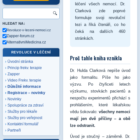
léčení všech nemocí. Dr.
Clarková zde poprvé
🔍
formuluje svoji revoluční
HLEDAT NA:
tezi a říká čtenáři, co ho
Revoluce-v-leceni-nemoci.cz
čeká na dalších 460
Zapper-forum.cz
stránkách.
AlternativniMedicina.cz
REVOLUCE V LÉČENÍ
Proč tahle kniha vznikla
Úvodní stránka
Princip frekv. terapie
Dr. Hulda Clarková nepíše úvod
Zapper
jako formalitu. Píše ho jako
Video Frekv. terapie
výzvu. Po čtyřiceti letech
Důležité informace
výzkumu, stovkách pacientů a
Registrace – novinky
nespočtu experimentů přichází s
Novinky
prohlášením, které lékařskou
Spolupráce za zdraví
vědu šokovalo:
všechny nemoci
Služby pro lékaře
Služby pro veřejnost
mají jen dvě příčiny – a obě
Kontaktní formulář
lze odstranit.
Partneři
Úvod je stručný – záměrně. Dr.