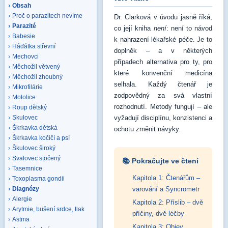
Obsah
Proč o parazitech nevíme
Dr. Clarková v úvodu jasně říká,
Parazité
co její kniha
není
: není to návod
Babesie
k nahrazení lékařské péče. Je to
Háďátka střevní
doplněk – a v některých
Mechovci
případech alternativa pro ty, pro
Měchožil větvený
které konvenční medicína
Měchožil zhoubný
selhala. Každý čtenář je
Mikrofilárie
zodpovědný za svá vlastní
Motolice
rozhodnutí. Metody fungují – ale
Roup dětský
vyžadují disciplínu, konzistenci a
Skulovec
Škrkavka dětská
ochotu změnit návyky.
Škrkavka kočičí a psí
Škulovec široký
Svalovec stočený
📚 Pokračujte ve čtení
Tasemnice
Kapitola 1: Čtenářům –
Toxoplasma gondii
varování a Syncrometr
Diagnózy
Alergie
Kapitola 2: Příslib – dvě
Arytmie, bušení srdce, tlak
příčiny, dvě léčby
Astma
Kapitola 3: Objev