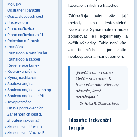
Molusky
laboratoři, nikoli za katedrou.
Odstranění parazitů
Zdůrazňuje jednu věc: její
Očista žlučových cest
metody jsou testovatelné.
Pásový opar
Plané neštovice
Kdokoli se Syncrometrem může
Plané neštovice za 1H
zopakovat její experimenty a
Rakovina a F. buski
ověřit výsledky. Tohle není víra.
Ramáček
Je to věda – jen zatím
Ramaloop a ranní kašel
neakceptovaná mainstreamem.
Ramaloop a zapper
Regenerace buněk
Rotaviry a průjmy
„Nevěřte mi na slovo.
Rýma, nachlazení
Ověřte si to sami. K
Spálová angína
tomu vám dám všechny
Spálová angína a zapping
nástroje, které
Spálová angína u dětí
potřebujete."
Toxoplazmóza
— Dr. Hulda R. Clarková, Úvod
Únava po frekvencích
Zanět horních cest d.
Filosofie frekvenční
Zhoubná rakovina?
terapie
Zkušenosti – Pavlína
Zkušenosti – Václav P.