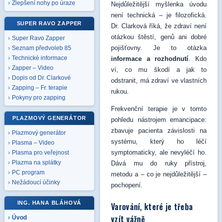
Zlepšení nohy po úraze
Nejdůležitější myšlenka úvodu
není technická – je filozofická.
SUPER RAVO ZAPPER
Dr. Clarková říká, že zdraví není
otázkou štěstí, genů ani dobré
Super Ravo Zapper
pojišťovny. Je to otázka
Seznam předvoleb 85
Technické informace
informace a rozhodnutí
. Kdo
Zapper – Video
ví, co mu škodí a jak to
Dopis od Dr. Clarkové
odstranit, má zdraví ve vlastních
Zapping – Fr. terapie
rukou.
Pokyny pro zapping
Frekvenční terapie je v tomto
PLAZMOVÝ GENERÁTOR
pohledu nástrojem emancipace:
zbavuje pacienta závislosti na
Plazmový generátor
systému, který ho léčí
Plasma – Video
symptomaticky, ale nevyléčí ho.
Plasma pro veřejnost
Plazma na splátky
Dává mu do ruky přístroj,
PC program
metodu a – co je nejdůležitější –
Nežádoucí účinky
pochopení.
ING. HANA BLÁHOVÁ
Varování, které je třeba
vzít vážně
Úvod