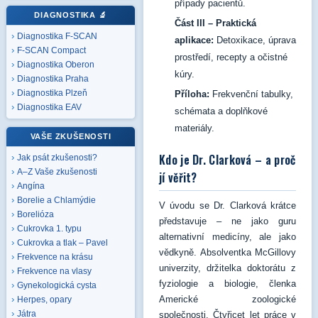
případy pacientů.
DIAGNOSTIKA
🔬
Část III – Praktická
Diagnostika F-SCAN
aplikace:
Detoxikace, úprava
F-SCAN Compact
prostředí, recepty a očistné
Diagnostika Oberon
kúry.
Diagnostika Praha
Diagnostika Plzeň
Příloha:
Frekvenční tabulky,
Diagnostika EAV
schémata a doplňkové
materiály.
VAŠE ZKUŠENOSTI
Kdo je Dr. Clarková – a proč
Jak psát zkušenosti?
A–Z Vaše zkušenosti
jí věřit?
Angína
Borelie a Chlamýdie
V úvodu se Dr. Clarková krátce
Borelióza
představuje – ne jako guru
Cukrovka 1. typu
alternativní medicíny, ale jako
Cukrovka a tlak – Pavel
vědkyně. Absolventka McGillovy
Frekvence na krásu
univerzity, držitelka doktorátu z
Frekvence na vlasy
fyziologie a biologie, členka
Gynekologická cysta
Americké zoologické
Herpes, opary
Játra
společnosti. Čtyřicet let práce v