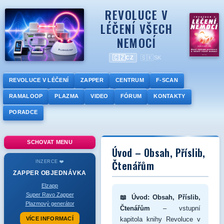
REVOLUCE V
LÉČENÍ VŠECH
NEMOCÍ
🇨🇿
🇸🇰
CZ
SK
REVOLUCE V LÉČENÍ
ZAPPER
CENTRUM
F-SCAN
RAMALOOP
PLAZMA
VIDEO
FÓRUM
KONTAKTY
PORADCE
SCHOVAT MENU
Úvod – Obsah, Příslib,
Čtenářům
INZERCE ❤️
ZAPPER
OBJEDNÁVKA
Elzapp
Super Ravo Zapper
📖 Úvod: Obsah, Příslib,
Plazmový generátor
Čtenářům
– vstupní
VÍCE INFORMACÍ
kapitola knihy Revoluce v