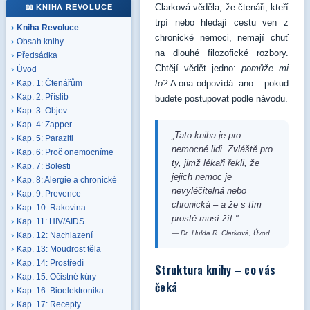
Clarková věděla, že čtenáři, kteří
📖 KNIHA REVOLUCE
trpí nebo hledají cestu ven z
Kniha Revoluce
chronické nemoci, nemají chuť
Obsah knihy
na dlouhé filozofické rozbory.
Předsádka
Chtějí vědět jedno:
pomůže mi
Úvod
to?
A ona odpovídá: ano – pokud
Kap. 1: Čtenářům
Kap. 2: Příslib
budete postupovat podle návodu.
Kap. 3: Objev
Kap. 4: Zapper
„Tato kniha je pro
Kap. 5: Paraziti
nemocné lidi. Zvláště pro
Kap. 6: Proč onemocníme
ty, jimž lékaři řekli, že
Kap. 7: Bolesti
jejich nemoc je
Kap. 8: Alergie a chronické
nevyléčitelná nebo
Kap. 9: Prevence
chronická – a že s tím
Kap. 10: Rakovina
prostě musí žít."
Kap. 11: HIV/AIDS
— Dr. Hulda R. Clarková, Úvod
Kap. 12: Nachlazení
Kap. 13: Moudrost těla
Kap. 14: Prostředí
Struktura knihy – co vás
Kap. 15: Očistné kúry
čeká
Kap. 16: Bioelektronika
Kap. 17: Recepty