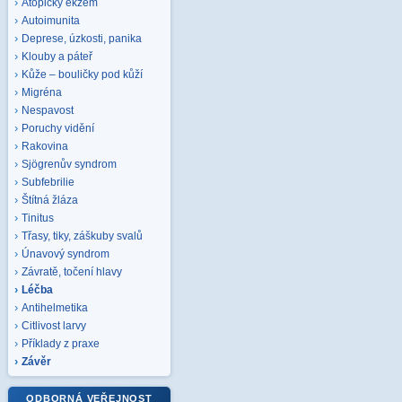
Atopický ekzém
Autoimunita
Deprese, úzkosti, panika
Klouby a páteř
Kůže – bouličky pod kůží
Migréna
Nespavost
Poruchy vidění
Rakovina
Sjögrenův syndrom
Subfebrilie
Štítná žláza
Tinitus
Třasy, tiky, záškuby svalů
Únavový syndrom
Závratě, točení hlavy
Léčba
Antihelmetika
Citlivost larvy
Příklady z praxe
Závěr
ODBORNÁ VEŘEJNOST