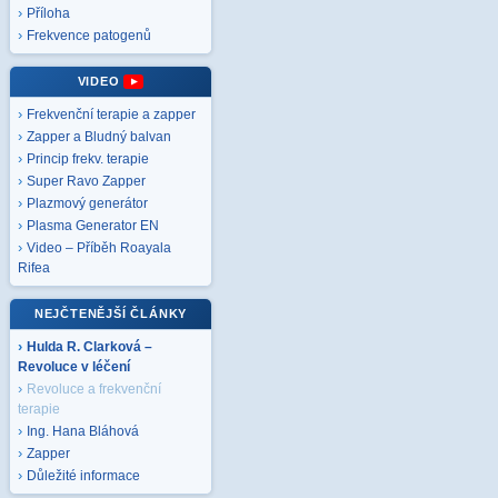
Příloha
Frekvence patogenů
VIDEO
Frekvenční terapie a zapper
Zapper a Bludný balvan
Princip frekv. terapie
Super Ravo Zapper
Plazmový generátor
Plasma Generator EN
Video – Příběh Roayala
Rifea
NEJČTENĚJŠÍ ČLÁNKY
Hulda R. Clarková –
Revoluce v léčení
Revoluce a frekvenční
terapie
Ing. Hana Bláhová
Zapper
Důležité informace