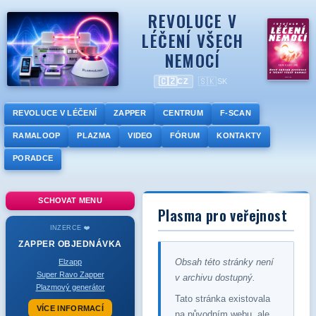
REVOLUCE V
LÉČENÍ VŠECH
NEMOCÍ
🇨🇿
🇸🇰
CZ
SK
REVOLUCE V LÉČENÍ
ZAPPER
CENTRUM
F-SCAN
RAMALOOP
PLAZMA
VIDEO
FÓRUM
KONTAKTY
PORADCE
SCHOVAT MENU
Plasma pro veřejnost
INZERCE ❤️
ZAPPER
OBJEDNÁVKA
Obsah této stránky není
Elzapp
Super Ravo Zapper
v archivu dostupný.
Plazmový generátor
Tato stránka existovala
VÍCE INFORMACÍ
na původním webu, ale