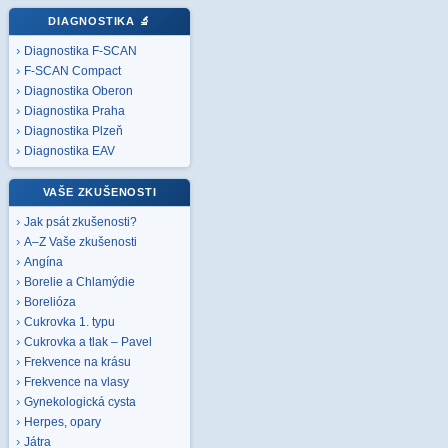
DIAGNOSTIKA
🔬
Diagnostika F-SCAN
F-SCAN Compact
Diagnostika Oberon
Diagnostika Praha
Diagnostika Plzeň
Diagnostika EAV
VAŠE ZKUŠENOSTI
Jak psát zkušenosti?
A–Z Vaše zkušenosti
Angína
Borelie a Chlamýdie
Borelióza
Cukrovka 1. typu
Cukrovka a tlak – Pavel
Frekvence na krásu
Frekvence na vlasy
Gynekologická cysta
Herpes, opary
Játra