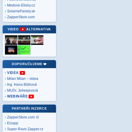
Medove-Elixiry.cz
SolarnePanely.sk
ZapperStore.com
VIDEO
ALTERNATIVA
DOPORUČUJEME ❤️
VIDEA
Milan Milan – videa
Ing. Hana Bláhová
MUDr. Jelisejevová
WEBINÁŘE
PARTNEŘI INZERCE
ZapperStore.com 🛒
Elzapp
Super-Ravo-Zapper.cz