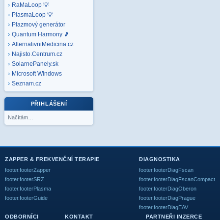
RaMaLoop 💡
PlasmaLoop 💡
Plazmový generátor
Quantum Harmony 🎵
AlternativniMedicina.cz
Najisto.Centrum.cz
SolarnePanely.sk
Microsoft
Windows
Seznam.cz
PŘIHLÁŠENÍ
Načítám…
ZAPPER & FREKVENČNÍ TERAPIE
DIAGNOSTIKA
footer.footerZapper
footer.footerDiagFscan
footer.footerSRZ
footer.footerDiagFscanCompact
footer.footerPlasma
footer.footerDiagOberon
footer.footerGuide
footer.footerDiagPrague
footer.footerDiagEAV
ODBORNÍCI
KONTAKT
PARTNEŘI INZERCE