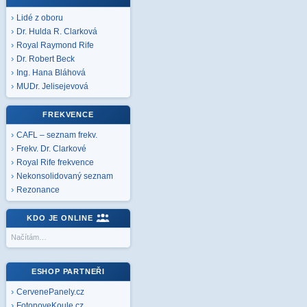
Lidé z oboru
Dr. Hulda R. Clarková
Royal Raymond Rife
Dr. Robert Beck
Ing. Hana Bláhová
MUDr. Jelisejevová
FREKVENCE
CAFL – seznam frekv.
Frekv. Dr. Clarkové
Royal Rife frekvence
Nekonsolidovaný seznam
Rezonance
KDO JE ONLINE
Načítám…
ESHOP PARTNEŘI
CervenePanely.cz
FotonoveKoule.cz