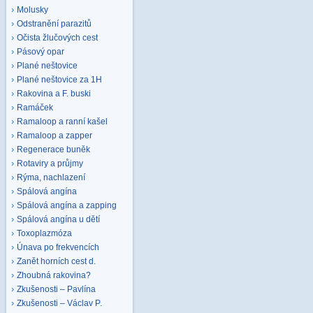
Molusky
Odstranění parazitů
Očista žlučových cest
Pásový opar
Plané neštovice
Plané neštovice za 1H
Rakovina a F. buski
Ramáček
Ramaloop a ranní kašel
Ramaloop a zapper
Regenerace buněk
Rotaviry a průjmy
Rýma, nachlazení
Spálová angína
Spálová angína a zapping
Spálová angína u dětí
Toxoplazmóza
Únava po frekvencích
Zanět horních cest d.
Zhoubná rakovina?
Zkušenosti – Pavlína
Zkušenosti – Václav P.