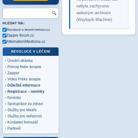
nebyla zachycena
webovým archivem
🔍
(Wayback Machine).
HLEDAT NA:
Revoluce-v-leceni-nemoci.cz
Zapper-forum.cz
AlternativniMedicina.cz
REVOLUCE V LÉČENÍ
Úvodní stránka
Princip frekv. terapie
Zapper
Video Frekv. terapie
Důležité informace
Registrace – novinky
Novinky
Spolupráce za zdraví
Služby pro lékaře
Služby pro veřejnost
Kontaktní formulář
Partneři