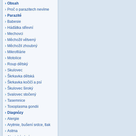
Obsah
Proč o parazitech nevíme
Parazité
Babesie
Háďátka střevní
Mechovci
Měchožil větvený
Měchožil zhoubný
Mikrofilárie
Motolice
Roup dětský
Skulovec
Škrkavka dětská
Škrkavka kočičí a psí
Škulovec široký
Svalovec stočený
Tasemnice
Toxoplasma gondii
Diagnózy
Alergie
Arytmie, bušení srdce, tlak
Astma