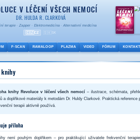
LUCE V LÉČENÍ VŠECH NEMOCÍ
DR. HULDA R. CLARKOVÁ
ní terapie
·
Zapper
·
Elektromedicína
·
Alternativní medicína
🇨🇿
🇸🇰
CZ
SK
UM
F-SCAN
RAMALOOP
PLAZMA
VIDEO
FÓRUM
KONTAK
 knihy
loha knihy Revoluce v léčení všech nemocí
– ilustrace, schémata, přehl
ů a doplňkové materiály k metodám Dr. Huldy Clarkové. Praktická reference 
kvenční terapii aktivně používá.
uje příloha
nihy není pouhým doplňkem – pro praktikující uživatele frekvenční terapie