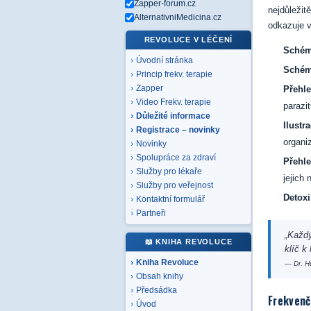
Zapper-forum.cz
nejdůleži
AlternativniMedicina.cz
odkazuje v
REVOLUCE V LÉČENÍ
Schém
Úvodní stránka
Schém
Princip frekv. terapie
Zapper
Přehle
Video Frekv. terapie
parazit
Důležité informace
Ilustr
Registrace – novinky
organi
Novinky
Spolupráce za zdraví
Přehle
Služby pro lékaře
jejich
Služby pro veřejnost
Detoxi
Kontaktní formulář
Partneři
„Každý
📖 KNIHA REVOLUCE
klíč k 
Kniha Revoluce
— Dr. H
Obsah knihy
Předsádka
Frekvenč
Úvod