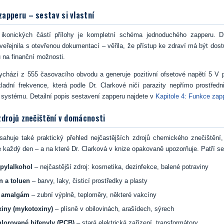
apperu – sestav si vlastní
ikonických částí přílohy je kompletní schéma jednoduchého zapperu. D
eřejnila s otevřenou dokumentací – věřila, že přístup ke zdraví má být do
 na finanční možnosti.
chází z 555 časovacího obvodu a generuje pozitivní ofsetové napětí 5 V př
adní frekvence, která podle Dr. Clarkové ničí parazity nepřímo prostředn
 systému. Detailní popis sestavení zapperu najdete v
Kapitole 4: Funkce zap
zdrojů znečištění v domácnosti
sahuje také praktický přehled nejčastějších zdrojů chemického znečištění
každý den – a na které Dr. Clarková v knize opakovaně upozorňuje. Patří s
pylalkohol
– nejčastější zdroj: kosmetika, dezinfekce, balené potraviny
 a toluen
– barvy, laky, čisticí prostředky a plasty
a amalgám
– zubní výplně, teploměry, některé vakcíny
xiny (mykotoxiny)
– plísně v obilovinách, arašídech, sýrech
lorované bifenyly (PCB)
– stará elektrická zařízení, transformátory