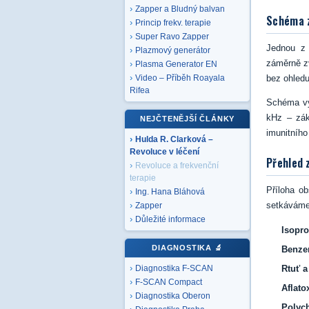
Zapper a Bludný balvan
Schéma z
Princip frekv. terapie
Super Ravo Zapper
Jednou z 
Plazmový generátor
záměrně zv
Plasma Generator EN
bez ohledu
Video – Příběh Roayala
Rifea
Schéma vy
kHz – zákl
NEJČTENĚJŠÍ ČLÁNKY
imunitního
Hulda R. Clarková –
Revoluce v léčení
Přehled 
Revoluce a frekvenční
terapie
Příloha ob
Ing. Hana Bláhová
setkáváme 
Zapper
Důležité informace
Isopro
DIAGNOSTIKA
🔬
Benzen
Rtuť 
Diagnostika F-SCAN
F-SCAN Compact
Aflato
Diagnostika Oberon
Polych