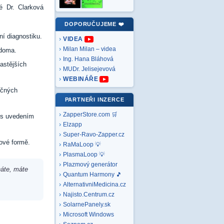
é Dr. Clarková
DOPORUČUJEME ❤️
ní diagnostiku.
VIDEA
Milan Milan – videa
 doma.
Ing. Hana Bláhová
astějších
MUDr. Jelisejevová
WEBINÁŘE
ěčných
PARTNEŘI INZERCE
ZapperStore.com 🛒
 s uvedením
Elzapp
Super-Ravo-Zapper.cz
kové formě.
RaMaLoop 💡
PlasmaLoop 💡
Plazmový generátor
náte, máte
Quantum Harmony 🎵
AlternativniMedicina.cz
Najisto.Centrum.cz
SolarnePanely.sk
Microsoft
Windows