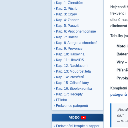
Kap. 1: Čtenářům
Nejcennějš
Kap. 2: Příslib
frekvencí
Kap. 3: Objev
cíleně nas
Kap. 4: Zapper
eliminovat
Kap. 5: Paraziti
Kap. 6: Proč onemocníme
Tabulky js
Kap. 7: Bolesti
Kap. 8: Alergie a chronické
Motoli
Kap. 9: Prevence
Bakter
Kap. 10: Rakovina
Kap. 11: HIV/AIDS
Viry
– 
Kap. 12: Nachlazení
Plísně
Kap. 13: Moudrost těla
Kap. 14: Prostředí
Prvok
Kap. 15: Očistné kúry
Kompletní
Kap. 16: Bioelektronika
patogenů
Kap. 17: Recepty
Příloha
Frekvence patogenů
„Nezál
dá."
VIDEO
— Dr. H
Frekvenční terapie a zapper