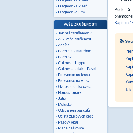
Diagnostika Praha
Diagnostika Plzeň
Podle Dr.
Diagnostika EAV
onemocnění
Kapitole 14
VAŠE ZKUŠENOSTI
Jak psát zkušenosti?
A–Z Vaše zkušenosti
📚 Sou
Angína
Přeh
Borelie a Chlamýdie
Borelióza
Kapi
Cukrovka 1. typu
Kapi
Cukrovka a tlak – Pavel
Kapi
Frekvence na krásu
Frekvence na vlasy
Komp
Gynekologická cysta
Jak 
Herpes, opary
Játra
Molusky
Odstranění parazitů
Očista žlučových cest
Pásový opar
Plané neštovice