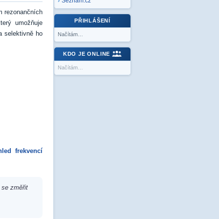
Seznam.cz
ím rezonančních
PŘIHLÁŠENÍ
který umožňuje
a selektivně ho
Načítám…
KDO JE ONLINE
Načítám…
hled frekvencí
 se změřit