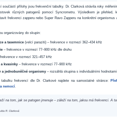
í součástí přílohy jsou frekvenční tabulky. Dr. Clarková strávila roky měřen
 stovek různých patogenů pomocí Syncrometru. Výsledkem je přehled, 
tavit frekvenci zapperu nebo Super Ravo Zapperu na konkrétní organismus 
.
ou organizovány do skupin:
ce a tasemnice
(velcí paraziti) – frekvence v rozmezí 362–434 kHz
ie
– frekvence v rozmezí 77–900 kHz dle druhu
frekvence v rozmezí 321–457 kHz
 a kvasinky
– frekvence v rozmezí 77–900 kHz
y a jednobuněčné organismy
– rozsáhlá skupina s individuálními hodnotami
 tabulku frekvencí dle Dr. Clarkové najdete na samostatné stránce:
Pře
 a nemocí
.
eží na tom, jak se patogen jmenuje – záleží na tom, jakou má frekvenci. A ta
ulda R. Clarková