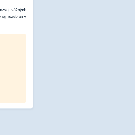
rozvoj vážných
něji rozebrán v