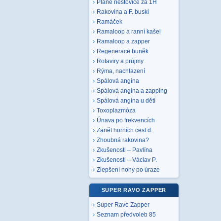
Plané neštovice za 1H
Rakovina a F. buski
Ramáček
Ramaloop a ranní kašel
Ramaloop a zapper
Regenerace buněk
Rotaviry a průjmy
Rýma, nachlazení
Spálová angína
Spálová angína a zapping
Spálová angína u dětí
Toxoplazmóza
Únava po frekvencích
Zanět horních cest d.
Zhoubná rakovina?
Zkušenosti – Pavlína
Zkušenosti – Václav P.
Zlepšení nohy po úraze
SUPER RAVO ZAPPER
Super Ravo Zapper
Seznam předvoleb 85