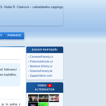
TY
PORADCE
ESHOP PARTNEŘI
CervenePanely.cz
FotonoveKoule.cz
Medove-Elixiry.cz
ed frekvencí
SolarnePanely.sk
pro každého,
ZapperStore.com
VIDEO
ALTERNATIVA
 je to jedna z