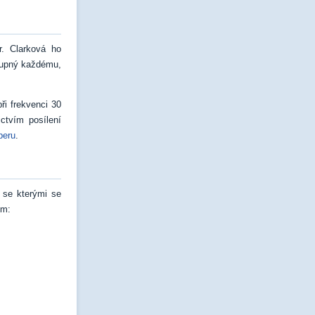
r. Clarková ho
stupný každému,
i frekvenci 30
ictvím posílení
peru
.
, se kterými se
em: