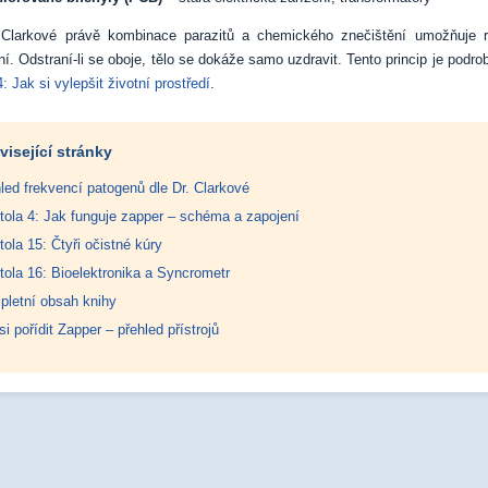
 Clarkové právě kombinace parazitů a chemického znečištění umožňuje 
. Odstraní-li se oboje, tělo se dokáže samo uzdravit. Tento princip je podrob
: Jak si vylepšit životní prostředí
.
visející stránky
led frekvencí patogenů dle Dr. Clarkové
tola 4: Jak funguje zapper – schéma a zapojení
tola 15: Čtyři očistné kúry
tola 16: Bioelektronika a Syncrometr
letní obsah knihy
si pořídit Zapper – přehled přístrojů