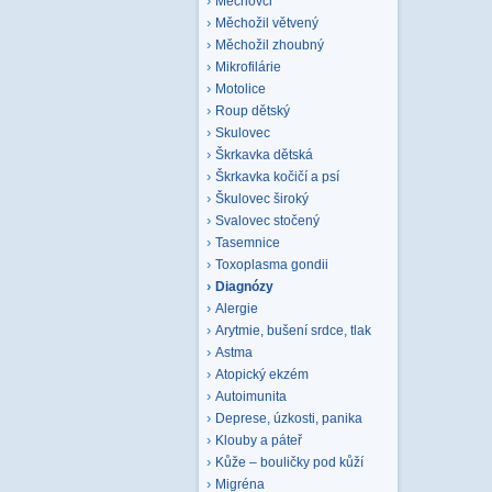
Mechovci
Měchožil větvený
Měchožil zhoubný
Mikrofilárie
Motolice
Roup dětský
Skulovec
Škrkavka dětská
Škrkavka kočičí a psí
Škulovec široký
Svalovec stočený
Tasemnice
Toxoplasma gondii
Diagnózy
Alergie
Arytmie, bušení srdce, tlak
Astma
Atopický ekzém
Autoimunita
Deprese, úzkosti, panika
Klouby a páteř
Kůže – bouličky pod kůží
Migréna