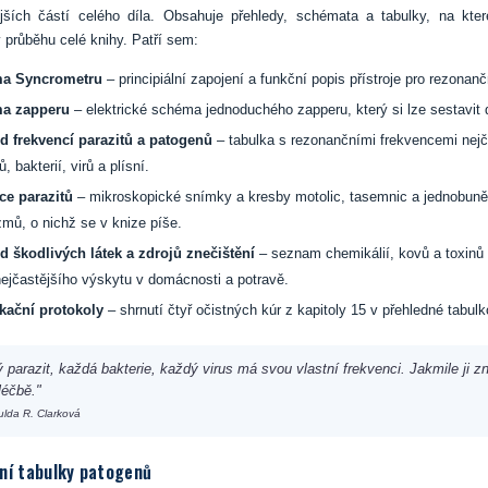
tějších částí celého díla. Obsahuje přehledy, schémata a tabulky, na kter
 průběhu celé knihy. Patří sem:
a Syncrometru
– principiální zapojení a funkční popis přístroje pro rezonanč
a zapperu
– elektrické schéma jednoduchého zapperu, který si lze sestavit
d frekvencí parazitů a patogenů
– tabulka s rezonančními frekvencemi nejč
ů, bakterií, virů a plísní.
ace parazitů
– mikroskopické snímky a kresby motolic, tasemnic a jednobun
zmů, o nichž se v knize píše.
d škodlivých látek a zdrojů znečištění
– seznam chemikálií, kovů a toxinů
 nejčastějšího výskytu v domácnosti a potravě.
kační protokoly
– shrnutí čtyř očistných kúr z kapitoly 15 v přehledné tabul
 parazit, každá bakterie, každý virus má svou vlastní frekvenci. Jakmile ji z
léčbě."
ulda R. Clarková
ní tabulky patogenů