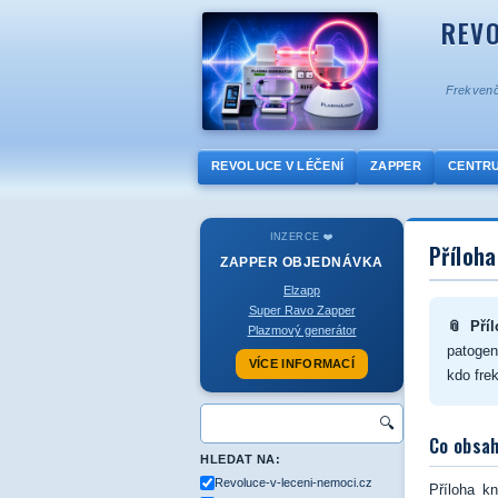
REVO
Frekvenč
REVOLUCE V LÉČENÍ
ZAPPER
CENTR
INZERCE ❤️
Příloha
ZAPPER
OBJEDNÁVKA
Elzapp
Super Ravo Zapper
📎 Pří
Plazmový generátor
patogen
VÍCE INFORMACÍ
kdo fre
🔍
Co obsah
HLEDAT NA:
Revoluce-v-leceni-nemoci.cz
Příloha k