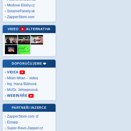
Medove-Elixiry.cz
SolarnePanely.sk
ZapperStore.com
VIDEO
ALTERNATIVA
DOPORUČUJEME ❤️
VIDEA
Milan Milan – videa
Ing. Hana Bláhová
MUDr. Jelisejevová
WEBINÁŘE
PARTNEŘI INZERCE
ZapperStore.com 🛒
Elzapp
Super-Ravo-Zapper.cz