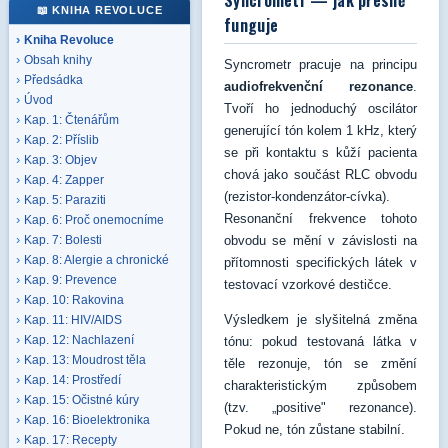
Syncrometr — jak přesně
📖 KNIHA REVOLUCE
funguje
Kniha Revoluce
Obsah knihy
Syncrometr pracuje na principu
Předsádka
audiofrekvenční rezonance
.
Úvod
Tvoří ho jednoduchý oscilátor
Kap. 1: Čtenářům
generující tón kolem 1 kHz, který
Kap. 2: Příslib
se při kontaktu s kůží pacienta
Kap. 3: Objev
chová jako součást RLC obvodu
Kap. 4: Zapper
(rezistor-kondenzátor-cívka).
Kap. 5: Paraziti
Resonanční frekvence tohoto
Kap. 6: Proč onemocníme
obvodu se mění v závislosti na
Kap. 7: Bolesti
Kap. 8: Alergie a chronické
přítomnosti specifických látek v
Kap. 9: Prevence
testovací vzorkové destičce.
Kap. 10: Rakovina
Výsledkem je slyšitelná změna
Kap. 11: HIV/AIDS
Kap. 12: Nachlazení
tónu: pokud testovaná látka v
Kap. 13: Moudrost těla
těle rezonuje, tón se změní
Kap. 14: Prostředí
charakteristickým způsobem
Kap. 15: Očistné kúry
(tzv. „positive" rezonance).
Kap. 16: Bioelektronika
Pokud ne, tón zůstane stabilní.
Kap. 17: Recepty