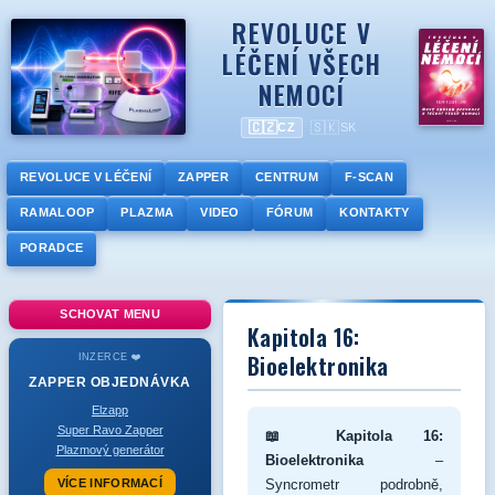
REVOLUCE V
LÉČENÍ VŠECH
NEMOCÍ
🇨🇿
🇸🇰
CZ
SK
REVOLUCE V LÉČENÍ
ZAPPER
CENTRUM
F-SCAN
RAMALOOP
PLAZMA
VIDEO
FÓRUM
KONTAKTY
PORADCE
SCHOVAT MENU
Kapitola 16:
Bioelektronika
INZERCE ❤️
ZAPPER
OBJEDNÁVKA
Elzapp
Super Ravo Zapper
📖 Kapitola 16:
Plazmový generátor
Bioelektronika
–
VÍCE INFORMACÍ
Syncrometr podrobně,