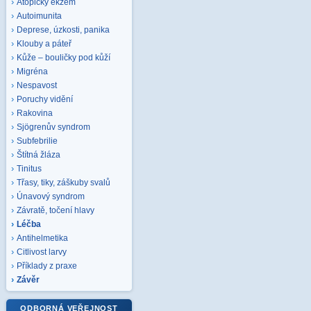
Atopický ekzém
Autoimunita
Deprese, úzkosti, panika
Klouby a páteř
Kůže – bouličky pod kůží
Migréna
Nespavost
Poruchy vidění
Rakovina
Sjögrenův syndrom
Subfebrilie
Štítná žláza
Tinitus
Třasy, tiky, záškuby svalů
Únavový syndrom
Závratě, točení hlavy
Léčba
Antihelmetika
Citlivost larvy
Příklady z praxe
Závěr
ODBORNÁ VEŘEJNOST