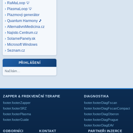
RaMaLoop 💡
PlasmaLoop 💡
Plazmový generátor
Quantum Harmony 🎵
AlternativniMedicina.cz
Najisto.Centrum.cz
SolarnePanely.sk
Microsoft
Windows
Seznam.cz
PŘIHLÁŠENÍ
Načítám…
ZAPPER & FREKVENČNÍ TERAPIE
DIAGNOSTIKA
footer.footerZapper
footer.footerDiagFscan
footer.footerSRZ
footer.footerDiagFscanCompact
footer.footerPlasma
footer.footerDiagOberon
footer.footerGuide
footer.footerDiagPrague
footer.footerDiagEAV
ODBORNÍCI
KONTAKT
PARTNEŘI INZERCE