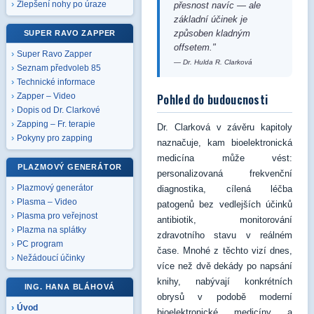
Zlepšení nohy po úraze
přesnost navíc — ale
základní účinek je
způsoben kladným
SUPER RAVO ZAPPER
offsetem."
Super Ravo Zapper
— Dr. Hulda R. Clarková
Seznam předvoleb 85
Technické informace
Pohled do budoucnosti
Zapper – Video
Dopis od Dr. Clarkové
Zapping – Fr. terapie
Dr. Clarková v závěru kapitoly
Pokyny pro zapping
naznačuje, kam bioelektronická
medicína může vést:
PLAZMOVÝ GENERÁTOR
personalizovaná frekvenční
Plazmový generátor
diagnostika, cílená léčba
Plasma – Video
patogenů bez vedlejších účinků
Plasma pro veřejnost
antibiotik, monitorování
Plazma na splátky
zdravotního stavu v reálném
PC program
čase. Mnohé z těchto vizí dnes,
Nežádoucí účinky
více než dvě dekády po napsání
knihy, nabývají konkrétních
ING. HANA BLÁHOVÁ
obrysů v podobě moderní
Úvod
bioelektronické medicíny a