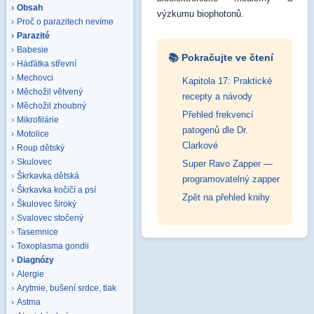
Obsah
výzkumu biophotonů.
Proč o parazitech nevíme
Parazité
Babesie
📚 Pokračujte ve čtení
Háďátka střevní
Mechovci
Kapitola 17: Praktické
Měchožil větvený
recepty a návody
Měchožil zhoubný
Přehled frekvencí
Mikrofilárie
patogenů dle Dr.
Motolice
Clarkové
Roup dětský
Skulovec
Super Ravo Zapper —
Škrkavka dětská
programovatelný zapper
Škrkavka kočičí a psí
Zpět na přehled knihy
Škulovec široký
Svalovec stočený
Tasemnice
Toxoplasma gondii
Diagnózy
Alergie
Arytmie, bušení srdce, tlak
Astma