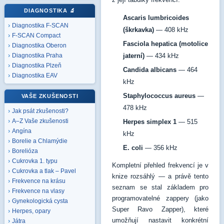
DIAGNOSTIKA
🔬
Ascaris lumbricoides
Diagnostika F-SCAN
(škrkavka)
— 408 kHz
F-SCAN Compact
Fasciola hepatica (motolice
Diagnostika Oberon
jaterní)
— 434 kHz
Diagnostika Praha
Diagnostika Plzeň
Candida albicans
— 464
Diagnostika EAV
kHz
Staphylococcus aureus
—
VAŠE ZKUŠENOSTI
478 kHz
Jak psát zkušenosti?
A–Z Vaše zkušenosti
Herpes simplex 1
— 515
Angína
kHz
Borelie a Chlamýdie
E. coli
— 356 kHz
Borelióza
Cukrovka 1. typu
Kompletní přehled frekvencí je v
Cukrovka a tlak – Pavel
knize rozsáhlý — a právě tento
Frekvence na krásu
seznam se stal základem pro
Frekvence na vlasy
programovatelné zappery (jako
Gynekologická cysta
Super Ravo Zapper), které
Herpes, opary
umožňují nastavit konkrétní
Játra