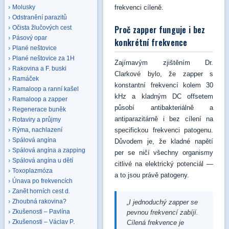
frekvenci cíleně.
Molusky
Odstranění parazitů
Proč zapper funguje i bez
Očista žlučových cest
Pásový opar
konkrétní frekvence
Plané neštovice
Plané neštovice za 1H
Zajímavým zjištěním Dr.
Rakovina a F. buski
Clarkové bylo, že zapper s
Ramáček
konstantní frekvencí kolem 30
Ramaloop a ranní kašel
kHz a kladným DC offsetem
Ramaloop a zapper
působí antibakteriálně a
Regenerace buněk
antiparazitárně i bez cílení na
Rotaviry a průjmy
specifickou frekvenci patogenu.
Rýma, nachlazení
Spálová angína
Důvodem je, že kladné napětí
Spálová angína a zapping
per se ničí všechny organismy
Spálová angína u dětí
citlivé na elektrický potenciál —
Toxoplazmóza
a to jsou právě patogeny.
Únava po frekvencích
Zanět horních cest d.
Zhoubná rakovina?
„I jednoduchý zapper se
Zkušenosti – Pavlína
pevnou frekvencí zabíjí.
Zkušenosti – Václav P.
Cílená frekvence je