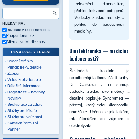
frekvenční diagnostika,
přehled frekvencí patogenů.
🔍
Vědecký základ metody a
HLEDAT NA:
pohled do budoucnosti
Revoluce-v-leceni-nemoci.cz
medicíny.
Zapper-forum.cz
AlternativniMedicina.cz
Bioelektronika — medicína
REVOLUCE V LÉČENÍ
budoucnosti?
Úvodní stránka
Princip frekv. terapie
Šestnáctá kapitola je
Zapper
nejodborněji laděnou částí knihy.
Video Frekv. terapie
Dr. Clarková v ní shrnuje
Důležité informace
vědecký základ své metody a
Registrace – novinky
detailně popisuje Syncrometr —
Novinky
Spolupráce za zdraví
přístroj, který celou diagnostiku
Služby pro lékaře
umožňuje. Určena je jak laikům,
Služby pro veřejnost
tak čtenářům se zájmem o
Kontaktní formulář
elektrofyziku.
Partneři