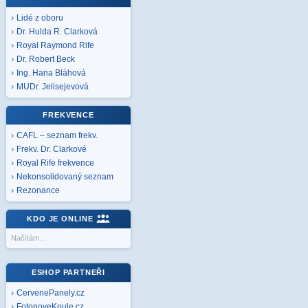
Lidé z oboru
Dr. Hulda R. Clarková
Royal Raymond Rife
Dr. Robert Beck
Ing. Hana Bláhová
MUDr. Jelisejevová
FREKVENCE
CAFL – seznam frekv.
Frekv. Dr. Clarkové
Royal Rife frekvence
Nekonsolidovaný seznam
Rezonance
KDO JE ONLINE
Načítám…
ESHOP PARTNEŘI
CervenePanely.cz
FotonoveKoule.cz