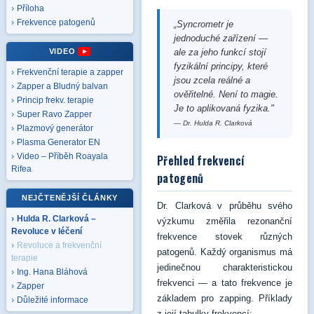
Příloha
Frekvence patogenů
„Syncrometr je
jednoduché zařízení —
VIDEO
ale za jeho funkcí stojí
fyzikální principy, které
Frekvenční terapie a zapper
jsou zcela reálné a
Zapper a Bludný balvan
ověřitelné. Není to magie.
Princip frekv. terapie
Je to aplikovaná fyzika."
Super Ravo Zapper
— Dr. Hulda R. Clarková
Plazmový generátor
Plasma Generator EN
Video – Příběh Roayala
Přehled frekvencí
Rifea
patogenů
NEJČTENĚJŠÍ ČLÁNKY
Dr. Clarková v průběhu svého
Hulda R. Clarková –
výzkumu změřila rezonanční
Revoluce v léčení
frekvence stovek různých
Revoluce a frekvenční
patogenů. Každý organismus má
terapie
jedinečnou charakteristickou
Ing. Hana Bláhová
frekvenci — a tato frekvence je
Zapper
základem pro zapping. Příklady
Důležité informace
z její tabulky frekvencí: