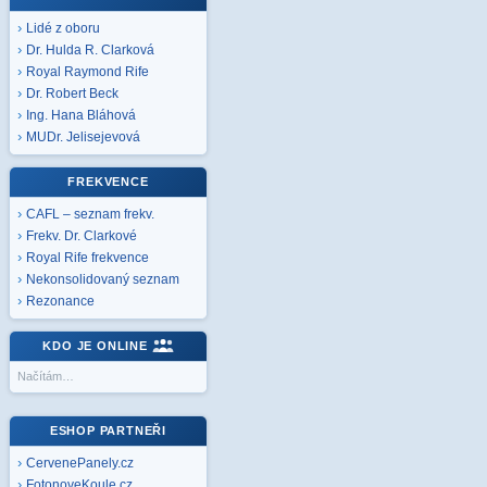
Lidé z oboru
Dr. Hulda R. Clarková
Royal Raymond Rife
Dr. Robert Beck
Ing. Hana Bláhová
MUDr. Jelisejevová
FREKVENCE
CAFL – seznam frekv.
Frekv. Dr. Clarkové
Royal Rife frekvence
Nekonsolidovaný seznam
Rezonance
KDO JE ONLINE
Načítám…
ESHOP PARTNEŘI
CervenePanely.cz
FotonoveKoule.cz