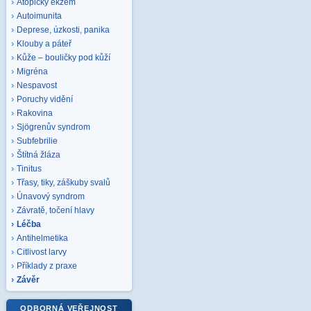
Atopický ekzém
Autoimunita
Deprese, úzkosti, panika
Klouby a páteř
Kůže – bouličky pod kůží
Migréna
Nespavost
Poruchy vidění
Rakovina
Sjögrenův syndrom
Subfebrilie
Štítná žláza
Tinitus
Třasy, tiky, záškuby svalů
Únavový syndrom
Závratě, točení hlavy
Léčba
Antihelmetika
Citlivost larvy
Příklady z praxe
Závěr
ODBORNÁ VEŘEJNOST