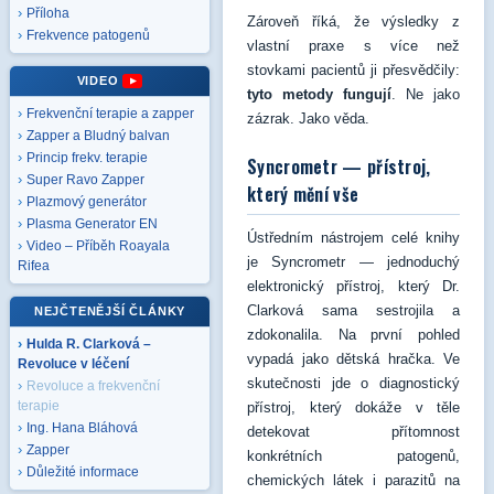
Příloha
Zároveň říká, že výsledky z
Frekvence patogenů
vlastní praxe s více než
stovkami pacientů ji přesvědčily:
VIDEO
tyto metody fungují
. Ne jako
Frekvenční terapie a zapper
zázrak. Jako věda.
Zapper a Bludný balvan
Princip frekv. terapie
Syncrometr — přístroj,
Super Ravo Zapper
který mění vše
Plazmový generátor
Plasma Generator EN
Ústředním nástrojem celé knihy
Video – Příběh Roayala
je Syncrometr — jednoduchý
Rifea
elektronický přístroj, který Dr.
Clarková sama sestrojila a
NEJČTENĚJŠÍ ČLÁNKY
zdokonalila. Na první pohled
Hulda R. Clarková –
vypadá jako dětská hračka. Ve
Revoluce v léčení
skutečnosti jde o diagnostický
Revoluce a frekvenční
terapie
přístroj, který dokáže v těle
Ing. Hana Bláhová
detekovat přítomnost
Zapper
konkrétních patogenů,
Důležité informace
chemických látek i parazitů na