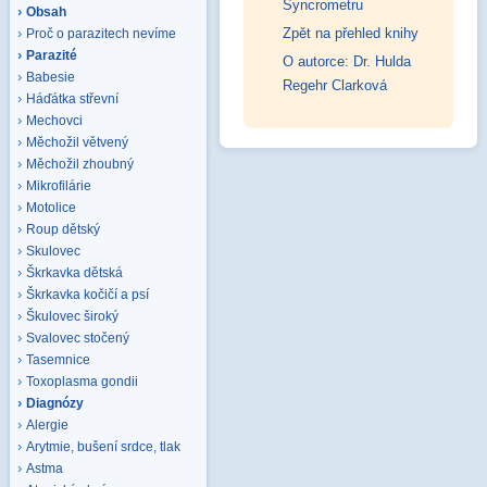
Syncrometru
Obsah
Zpět na přehled knihy
Proč o parazitech nevíme
Parazité
O autorce: Dr. Hulda
Babesie
Regehr Clarková
Háďátka střevní
Mechovci
Měchožil větvený
Měchožil zhoubný
Mikrofilárie
Motolice
Roup dětský
Skulovec
Škrkavka dětská
Škrkavka kočičí a psí
Škulovec široký
Svalovec stočený
Tasemnice
Toxoplasma gondii
Diagnózy
Alergie
Arytmie, bušení srdce, tlak
Astma