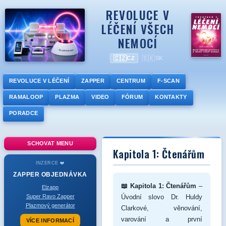
REVOLUCE V
LÉČENÍ VŠECH
NEMOCÍ
🇨🇿
🇸🇰
CZ
SK
REVOLUCE V LÉČENÍ
ZAPPER
CENTRUM
F-SCAN
RAMALOOP
PLAZMA
VIDEO
FÓRUM
KONTAKTY
PORADCE
SCHOVAT MENU
Kapitola 1: Čtenářům
INZERCE ❤️
ZAPPER
OBJEDNÁVKA
📖 Kapitola 1: Čtenářům
–
Elzapp
Super Ravo Zapper
Úvodní slovo Dr. Huldy
Plazmový generátor
Clarkové, věnování,
varování a první
VÍCE INFORMACÍ