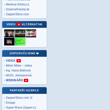
Medove-Elixiry.cz
SolarnePanely.sk
ZapperStore.com
VIDEO
ALTERNATIVA
DOPORUČUJEME ❤️
VIDEA
Milan Milan – videa
Ing. Hana Bláhová
MUDr. Jelisejevová
WEBINÁŘE
PARTNEŘI INZERCE
ZapperStore.com 🛒
Elzapp
Super-Ravo-Zapper.cz