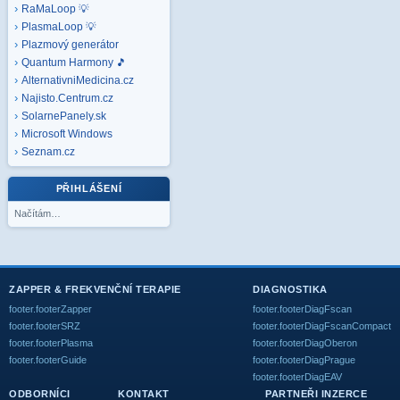
RaMaLoop 💡
PlasmaLoop 💡
Plazmový generátor
Quantum Harmony 🎵
AlternativniMedicina.cz
Najisto.Centrum.cz
SolarnePanely.sk
Microsoft
Windows
Seznam.cz
PŘIHLÁŠENÍ
Načítám…
ZAPPER & FREKVENČNÍ TERAPIE
DIAGNOSTIKA
footer.footerZapper
footer.footerDiagFscan
footer.footerSRZ
footer.footerDiagFscanCompact
footer.footerPlasma
footer.footerDiagOberon
footer.footerGuide
footer.footerDiagPrague
footer.footerDiagEAV
ODBORNÍCI
KONTAKT
PARTNEŘI INZERCE