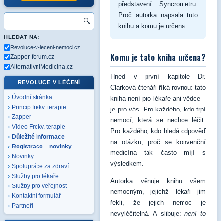
představení Syncrometru.
Proč autorka napsala tuto
🔍
knihu a komu je určena.
HLEDAT NA:
Revoluce-v-leceni-nemoci.cz
Komu je tato kniha určena?
Zapper-forum.cz
AlternativniMedicina.cz
Hned v první kapitole Dr.
REVOLUCE V LÉČENÍ
Clarková čtenáři říká rovnou: tato
Úvodní stránka
kniha není pro lékaře ani vědce –
Princip frekv. terapie
je pro vás. Pro každého, kdo trpí
Zapper
nemocí, která se nechce léčit.
Video Frekv. terapie
Pro každého, kdo hledá odpověď
Důležité informace
na otázku, proč se konvenční
Registrace – novinky
medicína tak často míjí s
Novinky
výsledkem.
Spolupráce za zdraví
Služby pro lékaře
Autorka věnuje knihu všem
Služby pro veřejnost
nemocným, jejichž lékaři jim
Kontaktní formulář
řekli, že jejich nemoc je
Partneři
nevyléčitelná. A slibuje:
není to