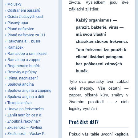
života. Výsledkem jsou dvě
Molusky
základní zjištění:
Odstranění parazitů
Očista žlučových cest
Každý organismus —
Pásový opar
parazit, bakterie, virus —
Plané neštovice
má svou vlastní
Plané neštovice za 1H
charakteristickou frekvenci.
Rakovina a F. buski
Ramáček
Tuto frekvenci lze použít k
Ramaloop a ranní kašel
cílené likvidaci patogenu
Ramaloop a zapper
bez poškození zdravých
Regenerace buněk
buněk.
Rotaviry a průjmy
Rýma, nachlazení
Tyto dva poznatky tvoří základ
Spálová angína
celé metody. Vše ostatní —
Spálová angína a zapping
zapper, očistné kúry, změny v
Spálová angína u dětí
životním prostředí — z nich
Toxoplazmóza
logicky vychází.
Únava po frekvencích
Zanět horních cest d.
Proč číst dál?
Zhoubná rakovina?
Zkušenosti – Pavlína
Zkušenosti – Václav P.
Pokud vás tahle úvodní kapitola