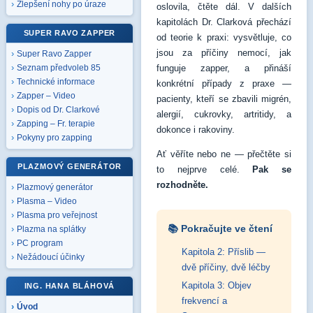
Zlepšení nohy po úraze
oslovila, čtěte dál. V dalších
kapitolách Dr. Clarková přechází
SUPER RAVO ZAPPER
od teorie k praxi: vysvětluje, co
jsou za příčiny nemocí, jak
Super Ravo Zapper
funguje zapper, a přináší
Seznam předvoleb 85
Technické informace
konkrétní případy z praxe —
Zapper – Video
pacienty, kteří se zbavili migrén,
Dopis od Dr. Clarkové
alergií, cukrovky, artritidy, a
Zapping – Fr. terapie
dokonce i rakoviny.
Pokyny pro zapping
Ať věříte nebo ne — přečtěte si
PLAZMOVÝ GENERÁTOR
to nejprve celé.
Pak se
rozhodněte.
Plazmový generátor
Plasma – Video
Plasma pro veřejnost
📚 Pokračujte ve čtení
Plazma na splátky
PC program
Kapitola 2: Příslib —
Nežádoucí účinky
dvě příčiny, dvě léčby
Kapitola 3: Objev
ING. HANA BLÁHOVÁ
frekvencí a
Úvod