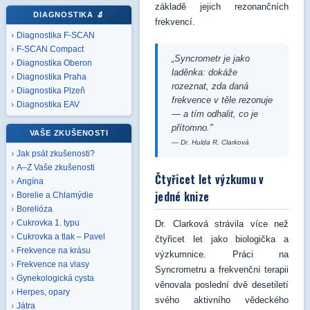
základě jejich rezonančních
DIAGNOSTIKA
🔬
frekvencí.
Diagnostika F-SCAN
F-SCAN Compact
„Syncrometr je jako
Diagnostika Oberon
laděnka: dokáže
Diagnostika Praha
rozeznat, zda daná
Diagnostika Plzeň
frekvence v těle rezonuje
Diagnostika EAV
— a tím odhalit, co je
přítomno."
VAŠE ZKUŠENOSTI
— Dr. Hulda R. Clarková
Jak psát zkušenosti?
A–Z Vaše zkušenosti
Čtyřicet let výzkumu v
Angína
jedné knize
Borelie a Chlamýdie
Borelióza
Cukrovka 1. typu
Dr. Clarková strávila více než
Cukrovka a tlak – Pavel
čtyřicet let jako biologička a
Frekvence na krásu
výzkumnice. Práci na
Frekvence na vlasy
Syncrometru a frekvenční terapii
Gynekologická cysta
věnovala poslední dvě desetiletí
Herpes, opary
svého aktivního vědeckého
Játra