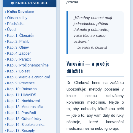
pravda.
📖 KNIHA REVOLUCE
Kniha Revoluce
„Všechny nemoci mají
Obsah knihy
jednoduchou příčinu.
Předsádka
Jakmile ji odstraníte,
Úvod
vaše tělo se samo
Kap. 1: Čtenářům
uzdraví."
Kap. 2: Příslib
Kap. 3: Objev
— Dr. Hulda R. Clarková
Kap. 4: Zapper
Kap. 5: Paraziti
Varování — a proč je
Kap. 6: Proč onemocníme
důležité
Kap. 7: Bolesti
Kap. 8: Alergie a chronické
Dr. Clarková hned na začátku
Kap. 9: Prevence
upozorňuje: metody popsané v
Kap. 10: Rakovina
Kap. 11: HIV/AIDS
knize nejsou schváleny
Kap. 12: Nachlazení
konvenční medicínou. Nejde o
Kap. 13: Moudrost těla
to, aby nahradily lékařskou péči
Kap. 14: Prostředí
— jde o to, aby vám daly do ruky
Kap. 15: Očistné kúry
nástroje, které konvenční
Kap. 16: Bioelektronika
medicína nezná nebo ignoruje.
Kap. 17: Recepty