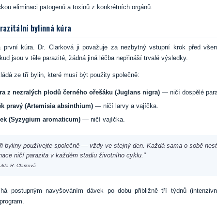
kou eliminaci patogenů a toxinů z konkrétních orgánů.
razitální bylinná kúra
a první kúra. Dr. Clarková ji považuje za nezbytný vstupní krok před vše
kud jsou v těle parazité, žádná jiná léčba nepřináší trvalé výsledky.
ládá ze tří bylin, které musí být použity společně:
ra z nezralých plodů černého ořešáku (Juglans nigra)
— ničí dospělé paraz
k pravý (Artemisia absinthium)
— ničí larvy a vajíčka.
ček (Syzygium aromaticum)
— ničí vajíčka.
tři byliny používejte společně — vždy ve stejný den. Každá sama o sobě nest
ace ničí parazita v každém stadiu životního cyklu."
ulda R. Clarková
íhá postupným navyšováním dávek po dobu přibližně tří týdnů (intenzivn
 program.