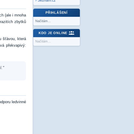
Seznam.cz
PŘIHLÁŠENÍ
ých (ale i mnoha
Načítám…
razitích zbytků
KDO JE ONLINE
u šťávou, která
Načítám…
vá překvapivý:
í."
podporu ledvinné