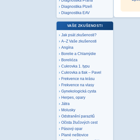
Diagnostika Praha
Diagnostika Plzeň
Diagnostika EAV
VAŠE ZKUŠENOSTI
Jak psát zkušenosti?
A–Z Vaše zkušenosti
Angína
Borelie a Chlamýdie
Borelióza
Cukrovka 1. typu
Cukrovka a tlak – Pavel
Frekvence na krásu
Frekvence na vlasy
Gynekologická cysta
Herpes, opary
Játra
Molusky
Odstranění parazitů
Očista žlučových cest
Pásový opar
Plané neštovice