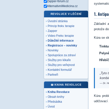
Zapper-forum.cz
systematic
AlternativniMedicina.cz
1. Antipa
REVOLUCE V LÉČENÍ
Úvodní stránka
Základní 
Princip frekv. terapie
protože do
Zapper
Video Frekv. terapie
Kúra se sk
Důležité informace
Registrace – novinky
Tinktu
Novinky
Pelyně
Spolupráce za zdraví
Hřebí
Služby pro lékaře
Služby pro veřejnost
Kontaktní formulář
„Tyto 
Partneři
kombin
— Dr. H
📖 KNIHA REVOLUCE
Kniha Revoluce
Kúra prob
Obsah knihy
udržovací
Předsádka
Úvod