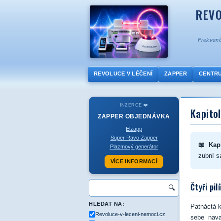
REVO
Frekvenč
REVOLUCE V LÉČENÍ
ZAPPER
CENTR
INZERCE ❤️
Kapitol
ZAPPER
OBJEDNÁVKA
Elzapp
Super Ravo Zapper
📖 Kapi
Plazmový generátor
zubní s
VÍCE INFORMACÍ
Čtyři pil
🔍
HLEDAT NA:
Patnáctá k
Revoluce-v-leceni-nemoci.cz
sebe nava