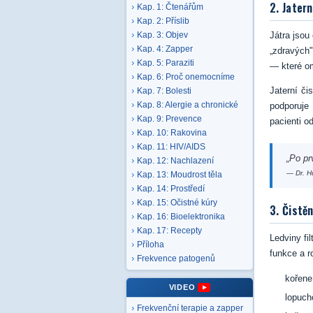
2. Jatern
Kap. 1: Čtenářům
Kap. 2: Příslib
Játra jsou
Kap. 3: Objev
Kap. 4: Zapper
„zdravých"
Kap. 5: Paraziti
— které om
Kap. 6: Proč onemocníme
Jaterní či
Kap. 7: Bolesti
Kap. 8: Alergie a chronické
podporuje
Kap. 9: Prevence
pacienti o
Kap. 10: Rakovina
Kap. 11: HIV/AIDS
„Po pr
Kap. 12: Nachlazení
— Dr. H
Kap. 13: Moudrost těla
Kap. 14: Prostředí
Kap. 15: Očistné kúry
3. Čistěn
Kap. 16: Bioelektronika
Kap. 17: Recepty
Ledviny fil
Příloha
funkce a 
Frekvence patogenů
kořene
VIDEO
lopuch
Frekvenční terapie a zapper