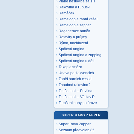
Plané neštovice za 1H
Rakovina a F. buski
Ramáček
Ramaloop a ranní kašel
Ramaloop a zapper
Regenerace buněk
Rotaviry a průjmy
Rýma, nachlazení
Spálová angína
Spálová angína a zapping
Spálová angína u dětí
Toxoplazmóza
Únava po frekvencích
Zanět horních cest d.
Zhoubná rakovina?
Zkušenosti – Pavlína
Zkušenosti – Václav P.
Zlepšení nohy po úraze
SUPER RAVO ZAPPER
Super Ravo Zapper
Seznam předvoleb 85