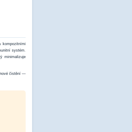
da kompozitními
munitní systém.
ý minimalizuje
vinové čistění —