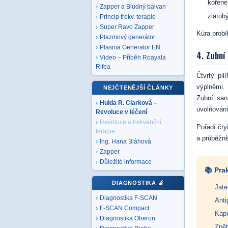
kořene
Zapper a Bludný balvan
zlatob
Princip frekv. terapie
Super Ravo Zapper
Kúra probí
Plazmový generátor
Plasma Generator EN
4. Zubní
Video – Příběh Roayala
Rifea
Čtvrtý pil
výplněmi. 
NEJČTENĚJŠÍ ČLÁNKY
Zubní san
Hulda R. Clarková –
uvolňování
Revoluce v léčení
Revoluce a frekvenční
Pořadí čtyř
terapie
a průběžn
Ing. Hana Bláhová
Zapper
Důležité informace
📚 Pra
DIAGNOSTIKA
🔬
Jate
Diagnostika F-SCAN
Anti
F-SCAN Compact
Kapi
Diagnostika Oberon
Zpět