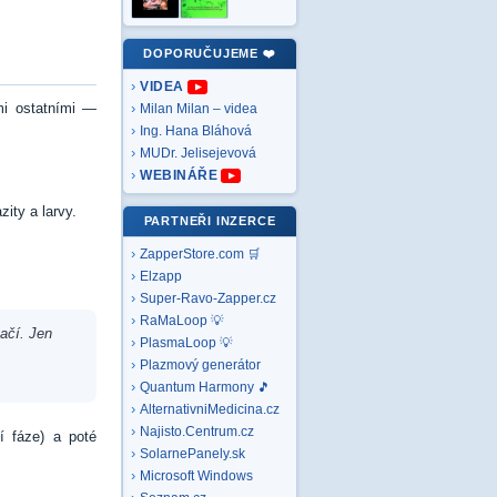
DOPORUČUJEME ❤️
VIDEA
mi ostatními —
Milan Milan – videa
Ing. Hana Bláhová
MUDr. Jelisejevová
WEBINÁŘE
ity a larvy.
PARTNEŘI INZERCE
ZapperStore.com 🛒
Elzapp
Super-Ravo-Zapper.cz
RaMaLoop 💡
ačí. Jen
PlasmaLoop 💡
Plazmový generátor
Quantum Harmony 🎵
AlternativniMedicina.cz
Najisto.Centrum.cz
í fáze) a poté
SolarnePanely.sk
Microsoft
Windows