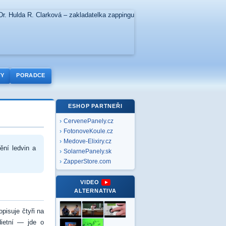
TY
PORADCE
ESHOP PARTNEŘI
CervenePanely.cz
FotonoveKoule.cz
Medove-Elixiry.cz
tění ledvin a
SolarnePanely.sk
ZapperStore.com
VIDEO
ALTERNATIVA
pisuje čtyři na
dietní — jde o