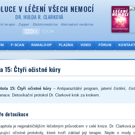
LUCE V LÉČENÍ VŠECH NEMOCÍ
DR. HULDA R. CLARKOVÁ
ní terapie
·
Zapper
·
Elektromedicína
·
Alternativní medicína
🇨🇿
🇸🇰
CZ
SK
UM
F-SCAN
RAMALOOP
PLAZMA
VIDEO
FÓRUM
KONTAK
a 15: Čtyři očistné kúry
tola 15: Čtyři očistné kúry
– Antiparazitální program, jaterní čistění, čis
anace. Detoxikační protokol Dr. Clarkové krok za krokem.
íře detoxikace
apitola je nejpraktičtějším léčebným průvodcem v celé knize. Dr. Clarková po
zující očistné protokoly, které tvoří základ její terapie. Nejde o mody 