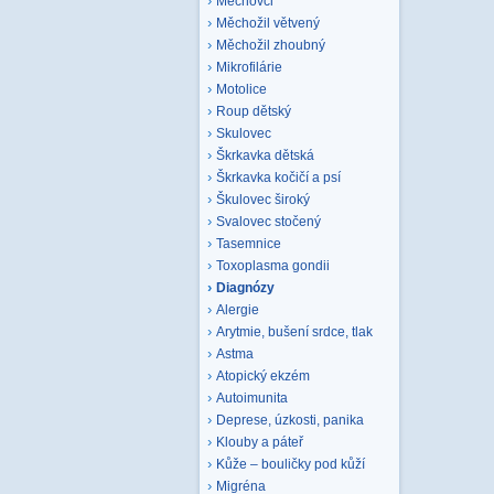
Mechovci
Měchožil větvený
Měchožil zhoubný
Mikrofilárie
Motolice
Roup dětský
Skulovec
Škrkavka dětská
Škrkavka kočičí a psí
Škulovec široký
Svalovec stočený
Tasemnice
Toxoplasma gondii
Diagnózy
Alergie
Arytmie, bušení srdce, tlak
Astma
Atopický ekzém
Autoimunita
Deprese, úzkosti, panika
Klouby a páteř
Kůže – bouličky pod kůží
Migréna