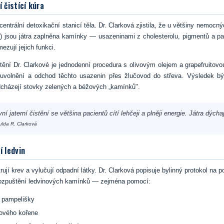
í čistící kúra
 centrální detoxikační stanicí těla. Dr. Clarková zjistila, že u většiny nemocn
) jsou játra zaplněna kamínky — usazeninami z cholesterolu, pigmentů a pa
ezují jejich funkci.
stění Dr. Clarkové je jednodenní procedura s olivovým olejem a grapefruitovo
 uvolnění a odchod těchto usazenin přes žlučovod do střeva. Výsledek bý
dcházejí stovky zelených a béžových „kamínků".
vní jaterní čistění se většina pacientů cítí lehčeji a plněji energie. Játra dýchaj
ulda R. Clarková
í ledvin
trují krev a vylučují odpadní látky. Dr. Clarková popisuje bylinný protokol na 
rozpuštění ledvinových kamínků — zejména pomocí:
 pampelišky
ového kořene