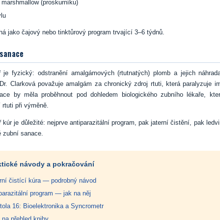
 marshmallow (proskurníku)
ýlu
há jako čajový nebo tinktůrový program trvající 3–6 týdnů.
 sanace
íř je fyzický: odstranění amalgámových (rtutnatých) plomb a jejich náhra
Dr. Clarková považuje amalgám za chronický zdroj rtuti, která paralyzuje i
ace by měla proběhnout pod dohledem biologického zubního lékaře, kter
 rtuti při výměně.
 kúr je důležité: nejprve antiparazitální program, pak jaterní čistění, pak led
ě zubní sanace.
ktické návody a pokračování
rní čistící kúra — podrobný návod
parazitální program — jak na něj
tola 16: Bioelektronika a Syncrometr
 na přehled knihy