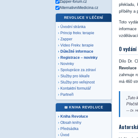
Zapper-forum.cz
překladu, 
AlternativniMedicina.cz
příběhy a 
REVOLUCE V LÉČENÍ
Toto vydá
Úvodní stránka
informace
Princip frekv. terapie
vzdělávac
Zapper
Video Frekv. terapie
O vydání
Důležité informace
Registrace – novinky
Dílo Dr. 
Novinky
Revoluce
Spolupráce za zdraví
zahrnuje r
Služby pro lékaře
má 460 str
Služby pro veřejnost
Kontaktní formulář
Partneři
„Tuto 
Přečtě
📖 KNIHA REVOLUCE
— Dr. H
Kniha Revoluce
Obsah knihy
Autorská
Předsádka
Úvod