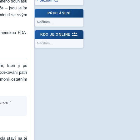
Seznam.cz
emného souhlasu
če
– jsou jejím
PŘIHLÁŠENÍ
hodnutí se svým
Načítám…
americkou FDA.
KDO JE ONLINE
Načítám…
, kteří jí po
oděkování patří
omohli ostatním
reze."
la staví na té