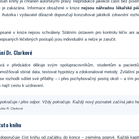
sah knihy je chráněn autorskými právy. Reprodukce jakékoli části bez pís
e je zakázána. Informace obsažené v knize
nejsou náhradou lékařské pé
 Autorka i vydavatel důrazně doporučují konzultovat jakékoli zdravotní roz
psané v knize nejsou schváleny Státním ústavem pro kontrolu léčiv ani 
opsaných léčebných postupů jsou individuální a nelze je zaručit.
ní Dr. Clarkové
ová v předsádce děkuje svým spolupracovníkům, studentům a pacientům
 umožňovali sbírat data, testovat hypotézy a zdokonalovat metody. Zvláštní p
 se rozhodli sdílet své příběhy – i přes pochybovačný postoj okolí – a tím p
najít cestu k uzdravení.
pokračuje i přes odpor. Vždy pokračuje. Každý nový poznatek začíná jako he
ulda R. Clarková
tuto knihu
 doporučuje číst knihu od začátku do konce – zejména poprvé. Každá kapito