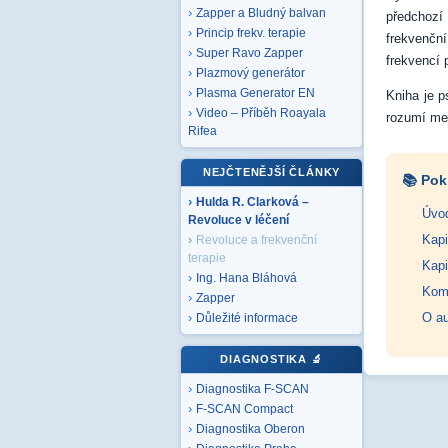
Zapper a Bludný balvan
předchozí 
Princip frekv. terapie
frekvenčn
Super Ravo Zapper
frekvencí 
Plazmový generátor
Plasma Generator EN
Kniha je p
Video – Příběh Roayala
rozumí med
Rifea
NEJČTENĚJŠÍ ČLÁNKY
📚 Pok
Hulda R. Clarková –
Úvod
Revoluce v léčení
Kapi
Revoluce a frekvenční
terapie
Kapi
Ing. Hana Bláhová
Komp
Zapper
O au
Důležité informace
DIAGNOSTIKA
🔬
Diagnostika F-SCAN
F-SCAN Compact
Diagnostika Oberon