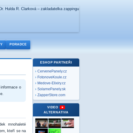
TY
PORADCE
ESHOP PARTNEŘI
CervenePanely.cz
FotonoveKoule.cz
Medove-Elixiry.cz
 informace o
SolarnePanely.sk
ie.
ZapperStore.com
VIDEO
ALTERNATIVA
dek mnohaleté
em, kteří se na