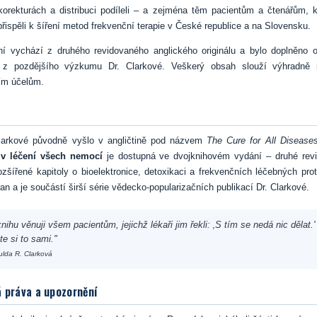
korekturách a distribuci podíleli – a zejména těm pacientům a čtenářům, kt
přispěli k šíření metod frekvenční terapie v České republice a na Slovensku.
ní vychází z druhého revidovaného anglického originálu a bylo doplněno o
 z pozdějšího výzkumu Dr. Clarkové. Veškerý obsah slouží výhradně 
ím účelům.
Clarkové původně vyšlo v angličtině pod názvem
The Cure for All Disease
 v léčení všech nemocí
je dostupná ve dvojknihovém vydání – druhé rev
ozšířené kapitoly o bioelektronice, detoxikaci a frekvenčních léčebných pro
an a je součástí širší série vědecko-popularizačních publikací Dr. Clarkové.
knihu věnuji všem pacientům, jejichž lékaři jim řekli: ‚S tím se nedá nic dělat.'
te si to sami."
ulda R. Clarková
 práva a upozornění