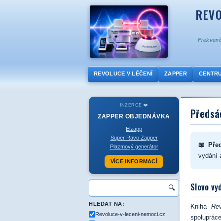
REVO
Frekvenč
REVOLUCE V LÉČENÍ
ZAPPER
CENTR
INZERCE ❤️
Předsá
ZAPPER
OBJEDNÁVKA
Elzapp
Super Ravo Zapper
📖 Pře
Plazmový generátor
vydání 
VÍCE INFORMACÍ
Slovo vy
🔍
HLEDAT NA:
Kniha
Re
Revoluce-v-leceni-nemoci.cz
spolupráce