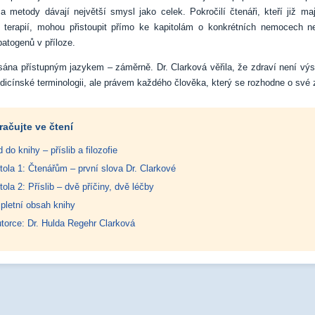
a metody dávají největší smysl jako celek. Pokročilí čtenáři, kteří již ma
í terapií, mohou přistoupit přímo ke kapitolám o konkrétních nemocech n
patogenů v příloze.
sána přístupným jazykem – záměrně. Dr. Clarková věřila, že zdraví není vý
icínské terminologii, ale právem každého člověka, který se rozhodne o své z
račujte ve čtení
 do knihy – příslib a filozofie
tola 1: Čtenářům – první slova Dr. Clarkové
tola 2: Příslib – dvě příčiny, dvě léčby
letní obsah knihy
torce: Dr. Hulda Regehr Clarková