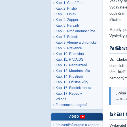
Veškerý ob
Kap. 1: Čtenářům
vydavatel
Kap. 2: Příslib
doplněním.
Kap. 3: Objev
lékařem.
Kap. 4: Zapper
Kap. 5: Paraziti
Metody po
Kap. 6: Proč onemocníme
Výsledky p
Kap. 7: Bolesti
Kap. 8: Alergie a chronické
Poděková
Kap. 9: Prevence
Kap. 10: Rakovina
Dr. Clark
Kap. 11: HIV/AIDS
Kap. 12: Nachlazení
desetiletí
Kap. 13: Moudrost těla
těm, kteří
Kap. 14: Prostředí
nemocným 
Kap. 15: Očistné kúry
Kap. 16: Bioelektronika
„Věda 
Kap. 17: Recepty
Příloha
— Dr. H
Frekvence patogenů
Jak číst 
VIDEO
Frekvenční terapie a zapper
Vydavatel