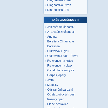
Diagnostika Praha
Diagnostika Plzeň
Diagnostika EAV
VAŠE ZKUŠENOSTI
Jak psát zkušenosti?
A–Z Vaše zkušenosti
Angína
Borelie a Chlamýdie
Borelióza
Cukrovka 1. typu
Cukrovka a tlak – Pavel
Frekvence na krásu
Frekvence na vlasy
Gynekologická cysta
Herpes, opary
Játra
Molusky
Odstranění parazitů
Očista žlučových cest
Pásový opar
Plané neštovice