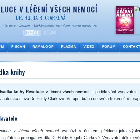
LUCE V LÉČENÍ VŠECH NEMOCÍ
DR. HULDA R. CLARKOVÁ
ní terapie
·
Zapper
·
Elektromedicína
·
Alternativní medicína
🇨🇿
🇸🇰
CZ
SK
UM
F-SCAN
RAMALOOP
PLAZMA
VIDEO
FÓRUM
KONTAK
dka knihy
dsádka knihy Revoluce v léčení všech nemocí
– poděkování vydavatele,
a autorská slova Dr. Huldy Clarkové. Vstupní brána do světa frekvenční terap
davatele
voluce v léčení všech nemocí
vychází v českém překladu jako výsle
 s přáteli a propagátory díla Dr. Huldy Regehr Clarkové. Vydavatel děkuje vš