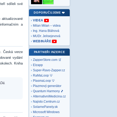
eří sdíleli své
DOPORUČUJEME ❤️
 aktualizované
VIDEA
informačním a
Milan Milan – videa
Ing. Hana Bláhová
MUDr. Jelisejevová
WEBINÁŘE
s
. Česká verze
PARTNEŘI INZERCE
idované vydání
ZapperStore.com 🛒
tokolech. Kniha
Elzapp
Super-Ravo-Zapper.cz
RaMaLoop 💡
PlasmaLoop 💡
 Dá.
Plazmový generátor
Quantum Harmony 🎵
AlternativniMedicina.cz
Najisto.Centrum.cz
SolarnePanely.sk
Microsoft
Windows