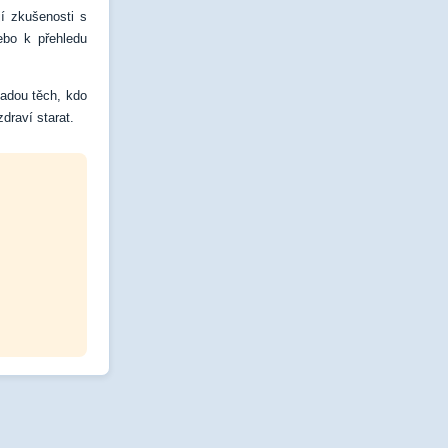
jí zkušenosti s
ebo k přehledu
sadou těch, kdo
draví starat.