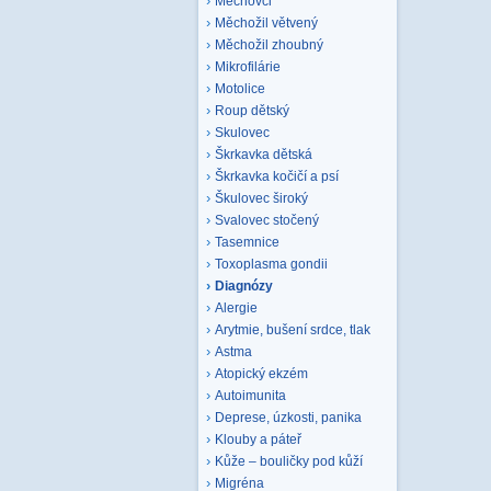
Mechovci
Měchožil větvený
Měchožil zhoubný
Mikrofilárie
Motolice
Roup dětský
Skulovec
Škrkavka dětská
Škrkavka kočičí a psí
Škulovec široký
Svalovec stočený
Tasemnice
Toxoplasma gondii
Diagnózy
Alergie
Arytmie, bušení srdce, tlak
Astma
Atopický ekzém
Autoimunita
Deprese, úzkosti, panika
Klouby a páteř
Kůže – bouličky pod kůží
Migréna