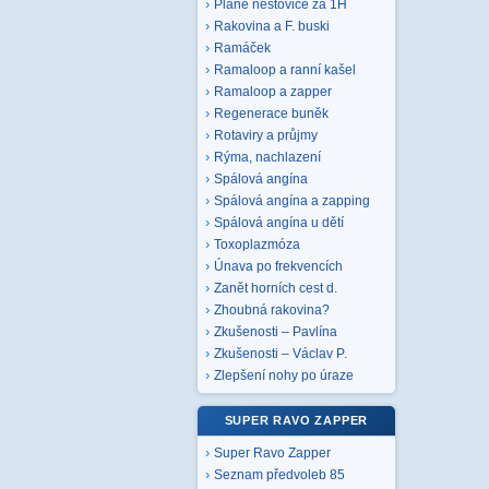
Plané neštovice za 1H
Rakovina a F. buski
Ramáček
Ramaloop a ranní kašel
Ramaloop a zapper
Regenerace buněk
Rotaviry a průjmy
Rýma, nachlazení
Spálová angína
Spálová angína a zapping
Spálová angína u dětí
Toxoplazmóza
Únava po frekvencích
Zanět horních cest d.
Zhoubná rakovina?
Zkušenosti – Pavlína
Zkušenosti – Václav P.
Zlepšení nohy po úraze
SUPER RAVO ZAPPER
Super Ravo Zapper
Seznam předvoleb 85