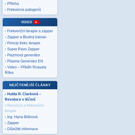
Příloha
Frekvence patogenů
VIDEO
Frekvenční terapie a zapper
Zapper a Bludný balvan
Princip frekv. terapie
Super Ravo Zapper
Plazmový generátor
Plasma Generator EN
Video – Příběh Roayala
Rifea
NEJČTENĚJŠÍ ČLÁNKY
Hulda R. Clarková –
Revoluce v léčení
Revoluce a frekvenční
terapie
Ing. Hana Bláhová
Zapper
Důležité informace