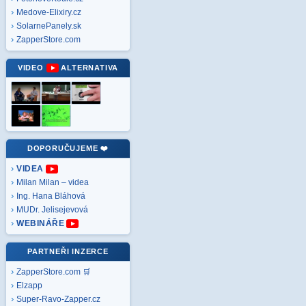
Medove-Elixiry.cz
SolarnePanely.sk
ZapperStore.com
VIDEO
ALTERNATIVA
DOPORUČUJEME ❤️
VIDEA
Milan Milan – videa
Ing. Hana Bláhová
MUDr. Jelisejevová
WEBINÁŘE
PARTNEŘI INZERCE
ZapperStore.com 🛒
Elzapp
Super-Ravo-Zapper.cz