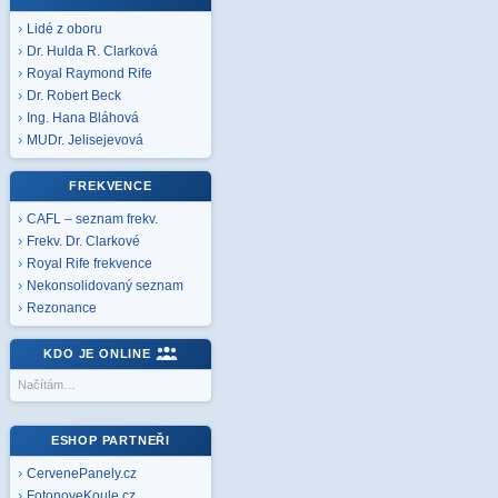
Lidé z oboru
Dr. Hulda R. Clarková
Royal Raymond Rife
Dr. Robert Beck
Ing. Hana Bláhová
MUDr. Jelisejevová
FREKVENCE
CAFL – seznam frekv.
Frekv. Dr. Clarkové
Royal Rife frekvence
Nekonsolidovaný seznam
Rezonance
KDO JE ONLINE
Načítám…
ESHOP PARTNEŘI
CervenePanely.cz
FotonoveKoule.cz