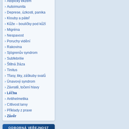
Atopický ekzém
Autoimunita
Deprese, úzkosti, panika
Klouby a páteř
Kůže – bouličky pod kůží
Migréna
Nespavost
Poruchy vidění
Rakovina
Sjögrenův syndrom
Subfebrilie
Štítná žláza
Tinitus
Třasy, tiky, záškuby svalů
Únavový syndrom
Závratě, točení hlavy
Léčba
Antihelmetika
Citlivost larvy
Příklady z praxe
Závěr
ODBORNÁ VEŘEJNOST