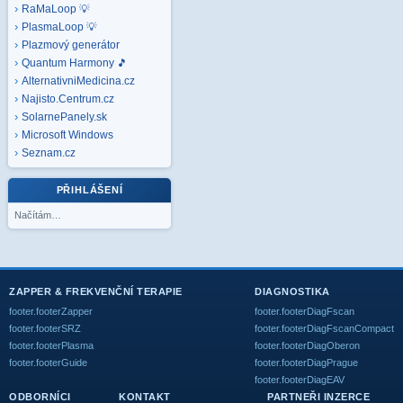
RaMaLoop 💡
PlasmaLoop 💡
Plazmový generátor
Quantum Harmony 🎵
AlternativniMedicina.cz
Najisto.Centrum.cz
SolarnePanely.sk
Microsoft
Windows
Seznam.cz
PŘIHLÁŠENÍ
Načítám…
ZAPPER & FREKVENČNÍ TERAPIE
DIAGNOSTIKA
footer.footerZapper
footer.footerDiagFscan
footer.footerSRZ
footer.footerDiagFscanCompact
footer.footerPlasma
footer.footerDiagOberon
footer.footerGuide
footer.footerDiagPrague
footer.footerDiagEAV
ODBORNÍCI
KONTAKT
PARTNEŘI INZERCE