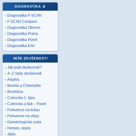
DIAGNOSTIKA
🔬
Diagnostika F-SCAN
F-SCAN Compact
Diagnostika Oberon
Diagnostika Praha
Diagnostika Plzeň
Diagnostika EAV
VAŠE ZKUŠENOSTI
Jak psát zkušenosti?
A–Z Vaše zkušenosti
Angína
Borelie a Chlamýdie
Borelióza
Cukrovka 1. typu
Cukrovka a tlak – Pavel
Frekvence na krásu
Frekvence na vlasy
Gynekologická cysta
Herpes, opary
Játra