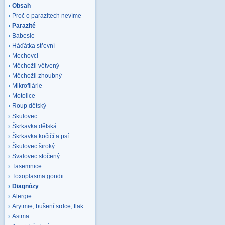
Obsah
Proč o parazitech nevíme
Parazité
Babesie
Háďátka střevní
Mechovci
Měchožil větvený
Měchožil zhoubný
Mikrofilárie
Motolice
Roup dětský
Skulovec
Škrkavka dětská
Škrkavka kočičí a psí
Škulovec široký
Svalovec stočený
Tasemnice
Toxoplasma gondii
Diagnózy
Alergie
Arytmie, bušení srdce, tlak
Astma