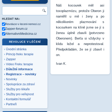
Náš kocourek měl asi
🔍
toxoplazmózu, protože Oberon ji
naměřil u mě i ženy a po
HLEDAT NA:
několikerém plazmování s
Revoluce-v-leceni-nemoci.cz
kocourkem na klíně jsme se jí s
Zapper-forum.cz
ženou úplně zbavili (potvrzeno
AlternativniMedicina.cz
Oberonem). Berťa si vždycky v
REVOLUCE V LÉČENÍ
klidu ležel a neprotestoval.
Předpokládám, že se jí zbavil i
Úvodní stránka
Princip frekv. terapie
on.
Zapper
Ivan K.
Video Frekv. terapie
Důležité informace
Registrace – novinky
Novinky
Spolupráce za zdraví
Služby pro lékaře
Služby pro veřejnost
Kontaktní formulář
Partneři