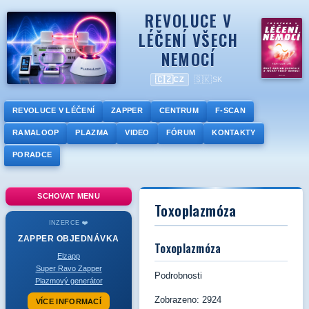
REVOLUCE V
LÉČENÍ VŠECH
NEMOCÍ
🇨🇿
🇸🇰
CZ
SK
REVOLUCE V LÉČENÍ
ZAPPER
CENTRUM
F-SCAN
RAMALOOP
PLAZMA
VIDEO
FÓRUM
KONTAKTY
PORADCE
SCHOVAT MENU
Toxoplazmóza
INZERCE ❤️
ZAPPER
OBJEDNÁVKA
Toxoplazmóza
Elzapp
Super Ravo Zapper
Podrobnosti
Plazmový generátor
Zobrazeno: 2924
VÍCE INFORMACÍ