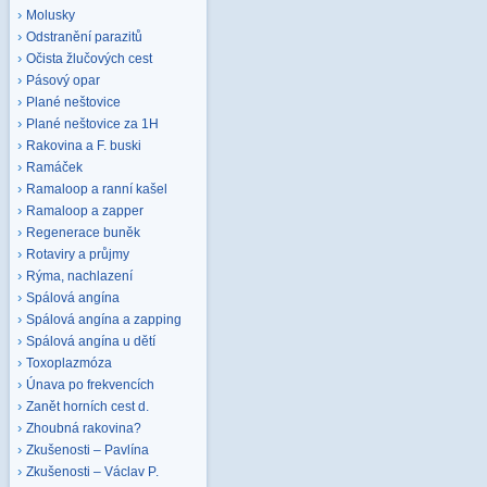
Molusky
Odstranění parazitů
Očista žlučových cest
Pásový opar
Plané neštovice
Plané neštovice za 1H
Rakovina a F. buski
Ramáček
Ramaloop a ranní kašel
Ramaloop a zapper
Regenerace buněk
Rotaviry a průjmy
Rýma, nachlazení
Spálová angína
Spálová angína a zapping
Spálová angína u dětí
Toxoplazmóza
Únava po frekvencích
Zanět horních cest d.
Zhoubná rakovina?
Zkušenosti – Pavlína
Zkušenosti – Václav P.