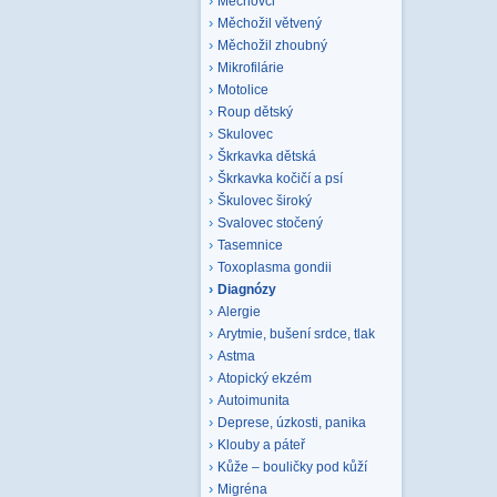
Mechovci
Měchožil větvený
Měchožil zhoubný
Mikrofilárie
Motolice
Roup dětský
Skulovec
Škrkavka dětská
Škrkavka kočičí a psí
Škulovec široký
Svalovec stočený
Tasemnice
Toxoplasma gondii
Diagnózy
Alergie
Arytmie, bušení srdce, tlak
Astma
Atopický ekzém
Autoimunita
Deprese, úzkosti, panika
Klouby a páteř
Kůže – bouličky pod kůží
Migréna