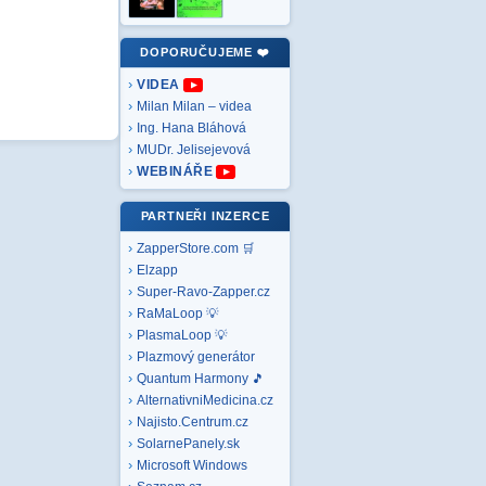
DOPORUČUJEME ❤️
VIDEA
Milan Milan – videa
Ing. Hana Bláhová
MUDr. Jelisejevová
WEBINÁŘE
PARTNEŘI INZERCE
ZapperStore.com 🛒
Elzapp
Super-Ravo-Zapper.cz
RaMaLoop 💡
PlasmaLoop 💡
Plazmový generátor
Quantum Harmony 🎵
AlternativniMedicina.cz
Najisto.Centrum.cz
SolarnePanely.sk
Microsoft
Windows