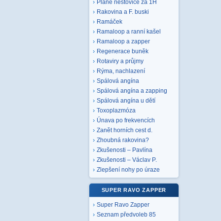
Plané neštovice za 1H
Rakovina a F. buski
Ramáček
Ramaloop a ranní kašel
Ramaloop a zapper
Regenerace buněk
Rotaviry a průjmy
Rýma, nachlazení
Spálová angína
Spálová angína a zapping
Spálová angína u dětí
Toxoplazmóza
Únava po frekvencích
Zanět horních cest d.
Zhoubná rakovina?
Zkušenosti – Pavlína
Zkušenosti – Václav P.
Zlepšení nohy po úraze
SUPER RAVO ZAPPER
Super Ravo Zapper
Seznam předvoleb 85