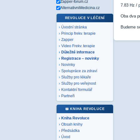
Zapper-forum.cz
7.83 Hz / 
AlternativniMedicina.cz
Oba dva p
REVOLUCE V LÉČENÍ
Budeme se
Úvodní stránka
Princip frekv. terapie
Zapper
Video Frekv. terapie
Důležité informace
Registrace – novinky
Novinky
Spolupráce za zdraví
Služby pro lékaře
Služby pro veřejnost
Kontaktní formulář
Partneři
📖 KNIHA REVOLUCE
Kniha Revoluce
Obsah knihy
Předsádka
Úvod