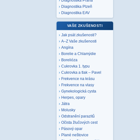
Diagnostika Praha
Diagnostika Plzeň
Diagnostika EAV
VAŠE ZKUŠENOSTI
Jak psát zkušenosti?
A–Z Vaše zkušenosti
Angína
Borelie a Chlamýdie
Borelióza
Cukrovka 1. typu
Cukrovka a tlak – Pavel
Frekvence na krásu
Frekvence na vlasy
Gynekologická cysta
Herpes, opary
Játra
Molusky
Odstranění parazitů
Očista žlučových cest
Pásový opar
Plané neštovice