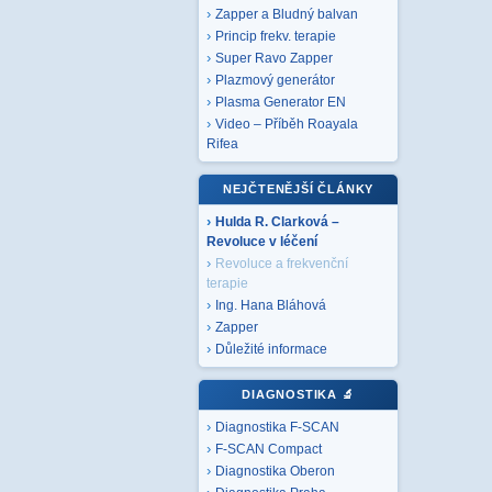
Zapper a Bludný balvan
Princip frekv. terapie
Super Ravo Zapper
Plazmový generátor
Plasma Generator EN
Video – Příběh Roayala
Rifea
NEJČTENĚJŠÍ ČLÁNKY
Hulda R. Clarková –
Revoluce v léčení
Revoluce a frekvenční
terapie
Ing. Hana Bláhová
Zapper
Důležité informace
DIAGNOSTIKA
🔬
Diagnostika F-SCAN
F-SCAN Compact
Diagnostika Oberon