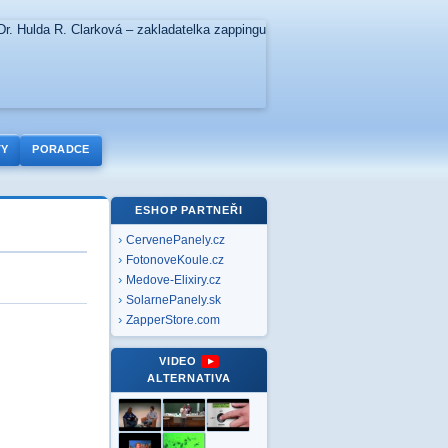
TY
PORADCE
ESHOP PARTNEŘI
CervenePanely.cz
FotonoveKoule.cz
Medove-Elixiry.cz
SolarnePanely.sk
ZapperStore.com
VIDEO
ALTERNATIVA