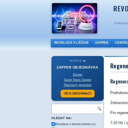
REVO
Frekvenč
REVOLUCE V LÉČENÍ
ZAPPER
CENTR
INZERCE ❤️
Regene
ZAPPER
OBJEDNÁVKA
Elzapp
Super Ravo Zapper
Regener
Plazmový generátor
Podrobnos
VÍCE INFORMACÍ
Zobrazeno
🔍
Pro regene
HLEDAT NA:
7-15 Hz / 
Revoluce-v-leceni-nemoci.cz