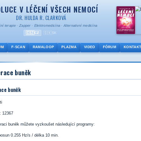
LUCE V LÉČENÍ VŠECH NEMOCÍ
DR. HULDA R. CLARKOVÁ
ní terapie
·
Zapper
·
Elektromedicína
·
Alternativní medicína
🇨🇿
🇸🇰
CZ
SK
UM
F-SCAN
RAMALOOP
PLAZMA
VIDEO
FÓRUM
KONTAK
race buněk
ace buněk
ti
: 12367
raci buněk můžete vyzkoušet následující programy:
posun 0.255 Hz/s / délka 10 min.