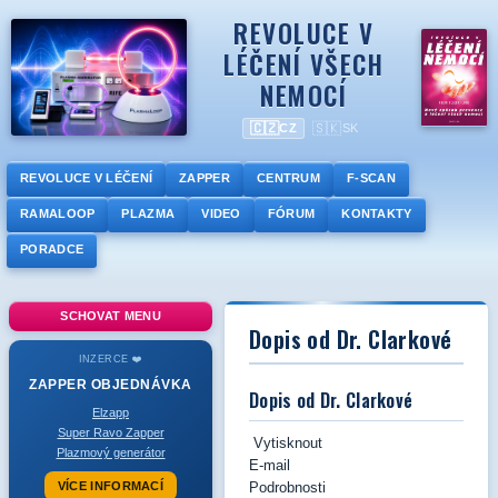
REVOLUCE V
LÉČENÍ VŠECH
NEMOCÍ
🇨🇿
🇸🇰
CZ
SK
REVOLUCE V LÉČENÍ
ZAPPER
CENTRUM
F-SCAN
RAMALOOP
PLAZMA
VIDEO
FÓRUM
KONTAKTY
PORADCE
SCHOVAT MENU
Dopis od Dr. Clarkové
INZERCE ❤️
ZAPPER
OBJEDNÁVKA
Dopis od Dr. Clarkové
Elzapp
Super Ravo Zapper
Vytisknout
Plazmový generátor
E-mail
VÍCE INFORMACÍ
Podrobnosti