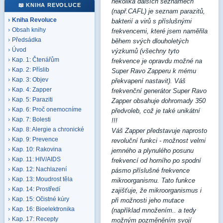
několika dalších seznamech
📖 KNIHA REVOLUCE
(např.CAFL) je seznam parazitů,
Kniha Revoluce
bakterií a virů s příslušnými
Obsah knihy
frekvencemi, které jsem naměřila
Předsádka
během svých dlouholetých
Úvod
výzkumů (všechny tyto
Kap. 1: Čtenářům
frekvence je opravdu možné na
Kap. 2: Příslib
Super Ravo Zapperu k mému
Kap. 3: Objev
překvapení nastavit). Váš
Kap. 4: Zapper
frekvenční generátor Super Ravo
Kap. 5: Paraziti
Zapper obsahuje dohromady 350
Kap. 6: Proč onemocníme
předvoleb, což je také unikátní
Kap. 7: Bolesti
!!!
Kap. 8: Alergie a chronické
Váš Zapper představuje naprosto
Kap. 9: Prevence
revoluční funkci - možnost velmi
Kap. 10: Rakovina
jemného a plynulého posunu
Kap. 11: HIV/AIDS
frekvencí od horního po spodní
Kap. 12: Nachlazení
pásmo příslušné frekvence
Kap. 13: Moudrost těla
mikroorganismu. Tato funkce
Kap. 14: Prostředí
zajišťuje, že mikroorganismus i
Kap. 15: Očistné kúry
při možnosti jeho mutace
Kap. 16: Bioelektronika
(například množením.. a tedy
Kap. 17: Recepty
možným pozměněním svojí