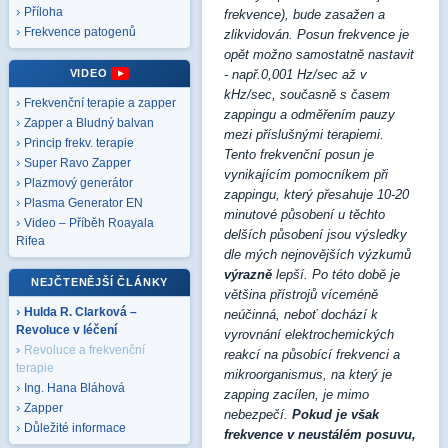
Příloha
frekvence), bude zasažen a
Frekvence patogenů
zlikvidován. Posun frekvence je
opět možno samostatně nastavit
VIDEO
- např.0,001 Hz/sec až v
kHz/sec, současně s časem
Frekvenční terapie a zapper
zappingu a odměřením pauzy
Zapper a Bludný balvan
mezi příslušnými terapiemi.
Princip frekv. terapie
Tento frekvenční posun je
Super Ravo Zapper
vynikajícím pomocníkem při
Plazmový generátor
zappingu, který přesahuje 10-20
Plasma Generator EN
minutové působení u těchto
Video – Příběh Roayala
delších působení jsou výsledky
Rifea
dle mých nejnovějších výzkumů
výrazně
lepší. Po této době je
NEJČTENĚJŠÍ ČLÁNKY
většina přístrojů víceméně
Hulda R. Clarková –
neúčinná, neboť dochází k
Revoluce v léčení
vyrovnání elektrochemických
Revoluce a frekvenční
reakcí na působící frekvenci a
terapie
mikroorganismus, na který je
Ing. Hana Bláhová
zapping zacílen, je mimo
Zapper
nebezpečí.
Pokud je však
Důležité informace
frekvence v neustálém
posuvu,