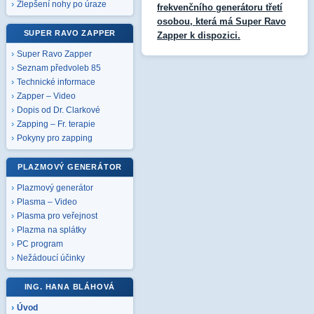
Zlepšení nohy po úraze
frekvenčního generátoru třetí
osobou, která má Super Ravo
SUPER RAVO ZAPPER
Zapper k dispozici.
Super Ravo Zapper
Seznam předvoleb 85
Technické informace
Zapper – Video
Dopis od Dr. Clarkové
Zapping – Fr. terapie
Pokyny pro zapping
PLAZMOVÝ GENERÁTOR
Plazmový generátor
Plasma – Video
Plasma pro veřejnost
Plazma na splátky
PC program
Nežádoucí účinky
ING. HANA BLÁHOVÁ
Úvod