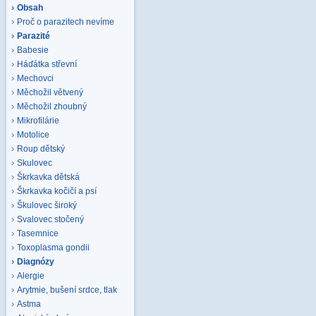
Obsah
Proč o parazitech nevíme
Parazité
Babesie
Háďátka střevní
Mechovci
Měchožil větvený
Měchožil zhoubný
Mikrofilárie
Motolice
Roup dětský
Skulovec
Škrkavka dětská
Škrkavka kočičí a psí
Škulovec široký
Svalovec stočený
Tasemnice
Toxoplasma gondii
Diagnózy
Alergie
Arytmie, bušení srdce, tlak
Astma