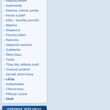
Atopický ekzém
Autoimunita
Deprese, úzkosti, panika
Klouby a páteř
Kůže – bouličky pod kůží
Migréna
Nespavost
Poruchy vidění
Rakovina
Sjögrenův syndrom
Subfebrilie
Štítná žláza
Tinitus
Třasy, tiky, záškuby svalů
Únavový syndrom
Závratě, točení hlavy
Léčba
Antihelmetika
Citlivost larvy
Příklady z praxe
Závěr
ODBORNÁ VEŘEJNOST