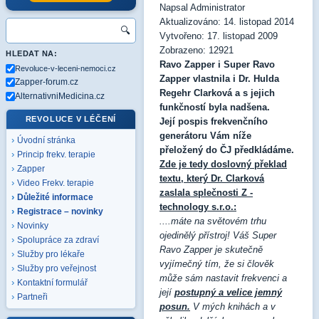
Napsal
Administrator
Aktualizováno: 14. listopad 2014
🔍
Vytvořeno: 17. listopad 2009
Zobrazeno: 12921
HLEDAT NA:
Ravo Zapper i Super Ravo
Revoluce-v-leceni-nemoci.cz
Zapper vlastnila i Dr. Hulda
Zapper-forum.cz
Regehr Clarková a s jejich
AlternativniMedicina.cz
funkčností byla nadšena.
REVOLUCE V LÉČENÍ
Její pospis frekvenčního
generátoru Vám níže
Úvodní stránka
přeložený do ČJ předkládáme.
Princip frekv. terapie
Zde je tedy doslovný překlad
Zapper
textu, který Dr. Clarková
Video Frekv. terapie
zaslala splečnosti Z -
Důležité informace
technology s.r.o.:
Registrace – novinky
....máte na světovém trhu
Novinky
ojedinělý přístroj! Váš Super
Spolupráce za zdraví
Ravo Zapper je skutečně
Služby pro lékaře
vyjímečný tím, že si člověk
Služby pro veřejnost
může sám nastavit frekvenci a
Kontaktní formulář
její
postupný a velice jemný
Partneři
posun.
V mých knihách a v