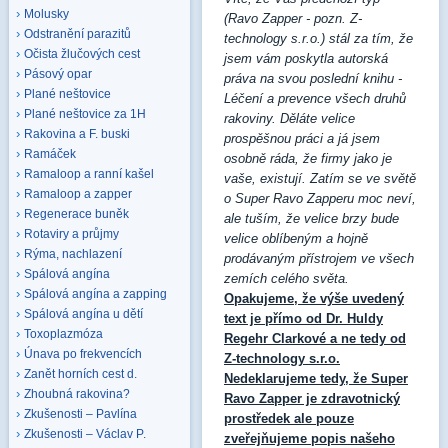
Molusky
(Ravo Zapper - pozn. Z-
Odstranění parazitů
technology s.r.o.) stál za tím, že
Očista žlučových cest
jsem vám poskytla autorská
Pásový opar
práva na svou poslední knihu -
Plané neštovice
Léčení a prevence všech druhů
Plané neštovice za 1H
rakoviny. Děláte velice
Rakovina a F. buski
prospěšnou práci a já jsem
Ramáček
osobně ráda, že firmy jako je
Ramaloop a ranní kašel
vaše, existují. Zatím se ve světě
Ramaloop a zapper
o Super Ravo Zapperu moc neví,
Regenerace buněk
ale tuším, že velice brzy bude
Rotaviry a průjmy
velice oblíbeným a hojně
Rýma, nachlazení
prodávaným přístrojem ve všech
Spálová angína
zemích celého světa.
Spálová angína a zapping
Opakujeme, že výše uvedený
Spálová angína u dětí
text je přímo od Dr. Huldy
Toxoplazmóza
Regehr Clarkové a ne tedy od
Únava po frekvencích
Z-technology s.r.o.
Zanět horních cest d.
Nedeklarujeme tedy, že Super
Zhoubná rakovina?
Ravo Zapper je zdravotnický
Zkušenosti – Pavlína
prostředek ale pouze
Zkušenosti – Václav P.
zveřejňujeme popis našeho