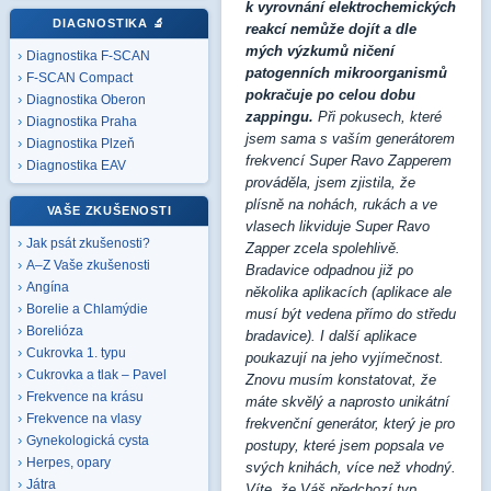
k vyrovnání elektrochemických
DIAGNOSTIKA
🔬
reakcí nemůže dojít a dle
mých výzkumů ničení
Diagnostika F-SCAN
patogenních mikroorganismů
F-SCAN Compact
pokračuje po celou dobu
Diagnostika Oberon
zappingu.
Při pokusech, které
Diagnostika Praha
jsem sama s vaším generátorem
Diagnostika Plzeň
frekvencí Super Ravo Zapperem
Diagnostika EAV
prováděla, jsem zjistila, že
plísně na nohách, rukách a ve
VAŠE ZKUŠENOSTI
vlasech likviduje Super Ravo
Jak psát zkušenosti?
Zapper zcela spolehlivě.
A–Z Vaše zkušenosti
Bradavice odpadnou již po
Angína
několika aplikacích (aplikace ale
Borelie a Chlamýdie
musí být vedena přímo do středu
Borelióza
bradavice). I další aplikace
Cukrovka 1. typu
poukazují na jeho vyjímečnost.
Cukrovka a tlak – Pavel
Znovu musím konstatovat, že
Frekvence na krásu
máte skvělý a naprosto unikátní
Frekvence na vlasy
frekvenční generátor, který je pro
Gynekologická cysta
postupy, které jsem popsala ve
Herpes, opary
svých knihách, více než vhodný.
Játra
Víte, že Váš předchozí typ